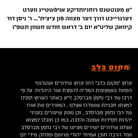
“אַ מענטשנס רוחניותדיקע אויפֿשטייג ווערט
דערגרייכט דורך דער מצווה פֿון ציצית”… ר’ ניסן דוד
קיוואק שליט”א יום ב’ דראש חודש חשוון תשפ”ו
ערוץ “מקום בלב” הינו ערוץ שידורים אנטרנטי
הפועל באמצעות המדיה להפצת אור היהדות על פי
דרכו של רבי נחמן מברסלב זי”ע באתר הערוץ תוכלו
למצוא תכניות ששודרו אצלנו , המאירים את אורו
של רבי נחמן מברסלב , וכן מגוון שיעורים בעניני
יהדות חסידות אמונה והלכה. כמו כן תוכלו למצוא
אצלנו שידורים ישירים מציונו של רבי נחמן מברסלב
ועוד הרבה תוכן אמיתי יהודי מרומם ומחזק מידי יום