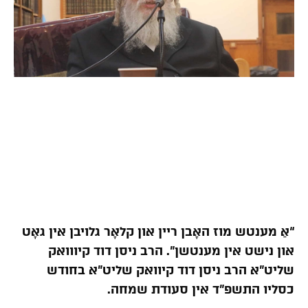
“אַ מענטש מוז האָבן ריין און קלאָר גלויבן אין גאָט
און נישט אין מענטשן”. הרב ניסן דוד קיווואק
שליט”א הרב ניסן דוד קיוואק שליט”א בחודש
כסליו התשפ”ד אין סעודת שמחה.