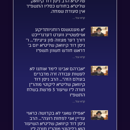
שליט”א הרב ניסן דוד קיוואק
שליט”א בחודש כסליו התשפ”ד
אין סעודת שמחה.
קרא עוד...
“אַ מענטשנס רוחניותדיקע
אויפֿשטייג ווערט דערגרייכט
דורך דער מצווה פֿון ציצית”… ר’
ניסן דוד קיוואק שליט”א יום ב’
דראש חודש חשוון תשפ”ו
קרא עוד...
“אברהם אבינו לימד אותנו לא
לעשות עבודה זרה מדברים
בעולם הזה”… הרב ניסן דוד
קיוואק שליט”א ליקוטי מוהר”ן
תורה ל”ו שיעור 3 פרשת בשלח
התשפ”ו
קרא עוד...
“אפילו שאני לא בקדושה כראוי
עדיין אני לפחות רוצה”… הרב
ניסן דוד קיוואק שליט”א השיעור
הוא בליקוטי מוהר”ן תורה ל”ו