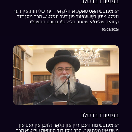
במשנת ברסלב
“אַ מענטש האָט טאַקע אַ חלק אין דער שליחות אין דער
וועלט מיטן באַשעפֿער פֿון דער וועלט”… הרב ניסן דוד
קיוואק שליט”א שיעור בליל ט”ו בשבט התשפ”ו
10/02/2026
במשנת ברסלב
“אַ מענטש מוז האָבן ריין און קלאָר גלויבן אין גאָט און
נישט אין מענטשן”. הרב ניסן דוד קיווואק שליט”א הרב