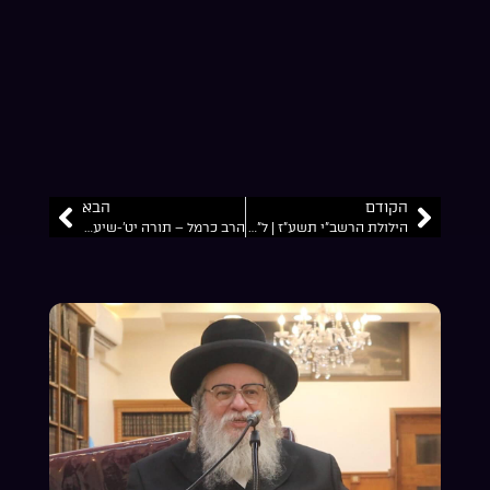
הקודם
הבא
הילולת הרשב”י תשע”ז | ל”ג בעומר | הרב אברהם יצחק כרמל זצ”ל
הרב כרמל – תורה יט’-שיעור 4