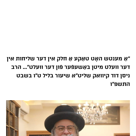
“אַ מענטש האָט טאַקע אַ חלק אין דער שליחות אין
דער וועלט מיטן באַשעפֿער פֿון דער וועלט”… הרב
ניסן דוד קיוואק שליט”א שיעור בליל ט”ו בשבט
התשפ”ו