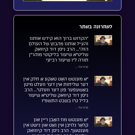
לאחרונה באתר
“הקדוש ברוך הוא קידש אותנו
והציל אותנו מהבוץ של העולם
הזה”… הרב ניסן דוד קיוואק
שליט”א שיעור בליקוטי מוהר”ן
תורה ל”ו שיעור רביעי
קרא עוד...
“אַ מענטש האָט טאַקע אַ חלק אין
דער שליחות אין דער וועלט מיטן
באַשעפֿער פֿון דער וועלט”… הרב
ניסן דוד קיוואק שליט”א שיעור
בליל ט”ו בשבט התשפ”ו
קרא עוד...
“אַ מענטש מוז האָבן ריין און
קלאָר גלויבן אין גאָט און נישט אין
מענטשן”. הרב ניסן דוד קיווואק