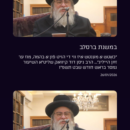
במשנת ברסלב
“כאָטש אַ מענטש איז ווי די הויט פֿון אַ בהמה, מוז ער
זײַן הייליג”… הרב ניסן דוד קיוואק שליט”א השיעור
נמסר בראש חודש שבט תשפ”ו
26/01/2026