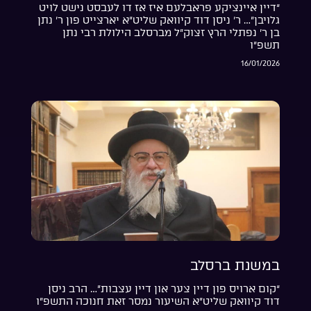
“דיין איינציקע פראבלעם איז אז דו לעבסט נישט לויט
גלויבן”… ר’ ניסן דוד קיוואק שליט”א יארצייט פון ר’ נתן
בן ר’ נפתלי הרץ זצוק”ל מברסלב הילולת רבי נתן
תשפ”ו
16/01/2026
במשנת ברסלב
“קום ארויס פון דיין צער און דיין עצבות”… הרב ניסן
דוד קיוואק שליט”א השיעור נמסר זאת חנוכה התשפ”ו