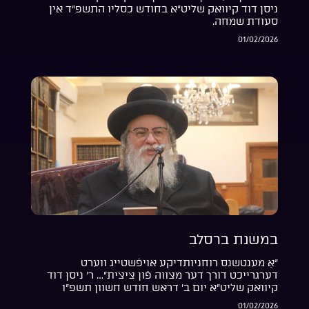
ניסן דוד קיוואק שליט”א בחודש כסליו התשפ”ד אין
סעודת שמחה.
01/02/2026
במשנת ברסלב
“אַ מענטשנס רוחניותדיקע אויפֿשטייג ווערט
דערגרייכט דורך דער מצווה פֿון ציצית”… ר’ ניסן דוד
קיוואק שליט”א יום ב’ דראש חודש חשוון תשפ”ו
01/02/2026