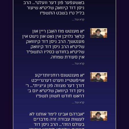
באַשעפֿער פֿון דער וועלט”… הרב
ניסן דוד קיוואק שליט”א שיעור
בליל ט”ו בשבט התשפ”ו
קרא עוד...
“אַ מענטש מוז האָבן ריין און
קלאָר גלויבן אין גאָט און נישט אין
מענטשן”. הרב ניסן דוד קיווואק
שליט”א הרב ניסן דוד קיוואק
שליט”א בחודש כסליו התשפ”ד
אין סעודת שמחה.
קרא עוד...
“אַ מענטשנס רוחניותדיקע
אויפֿשטייג ווערט דערגרייכט
דורך דער מצווה פֿון ציצית”… ר’
ניסן דוד קיוואק שליט”א יום ב’
דראש חודש חשוון תשפ”ו
קרא עוד...
“אברהם אבינו לימד אותנו לא
לעשות עבודה זרה מדברים
בעולם הזה”… הרב ניסן דוד