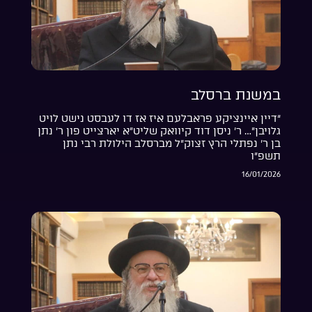
במשנת ברסלב
“דיין איינציקע פראבלעם איז אז דו לעבסט נישט לויט
גלויבן”… ר’ ניסן דוד קיוואק שליט”א יארצייט פון ר’ נתן
בן ר’ נפתלי הרץ זצוק”ל מברסלב הילולת רבי נתן
תשפ”ו
16/01/2026