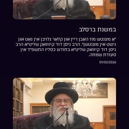
במשנת ברסלב
“אַ מענטש מוז האָבן ריין און קלאָר גלויבן אין גאָט און
נישט אין מענטשן”. הרב ניסן דוד קיווואק שליט”א הרב
ניסן דוד קיוואק שליט”א בחודש כסליו התשפ”ד אין
סעודת שמחה.
01/02/2026