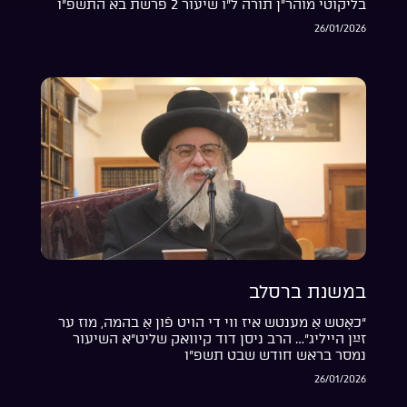
בליקוטי מוהר”ן תורה ל”ו שיעור 2 פרשת בא התשפ”ו
26/01/2026
במשנת ברסלב
“כאָטש אַ מענטש איז ווי די הויט פֿון אַ בהמה, מוז ער
זײַן הייליג”… הרב ניסן דוד קיוואק שליט”א השיעור
נמסר בראש חודש שבט תשפ”ו
26/01/2026