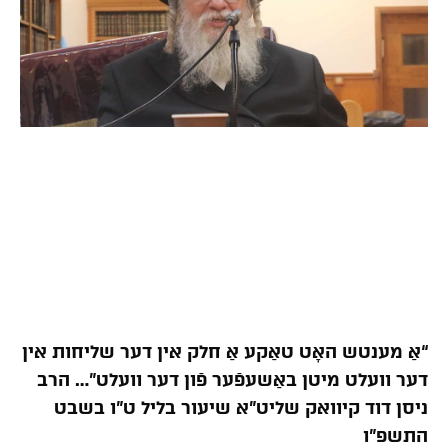
“אַ מענטש האָט טאַקע אַ חלק אין דער שליחות אין
דער וועלט מיטן באַשעפֿער פֿון דער וועלט”… הרב
ניסן דוד קיוואק שליט”א שיעור בליל ט”ו בשבט
התשפ”ו