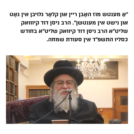
“אַ מענטש מוז האָבן ריין און קלאָר גלויבן אין גאָט
און נישט אין מענטשן”. הרב ניסן דוד קיווואק
שליט”א הרב ניסן דוד קיוואק שליט”א בחודש
כסליו התשפ”ד אין סעודת שמחה.