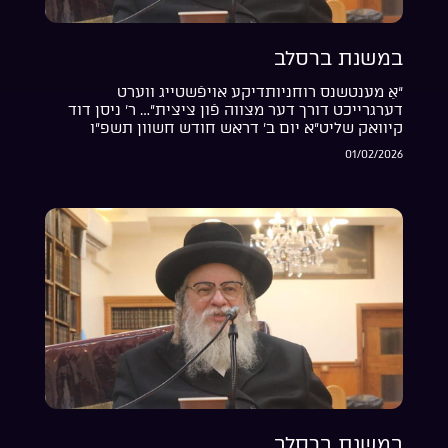
במשנת ברסלב
“אַ מענטשנס רוחניותדיקע אויפֿשטייג ווערט
דערגרייכט דורך דער מצווה פֿון ציצית”… ר’ ניסן דוד
קיוואק שליט”א יום ב’ דראש חודש חשוון תשפ”ו
01/02/2026
במשנת ברסלב