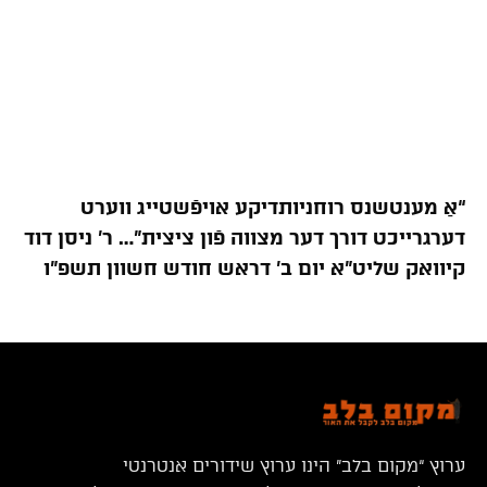
“אַ מענטשנס רוחניותדיקע אויפֿשטייג ווערט
דערגרייכט דורך דער מצווה פֿון ציצית”… ר’ ניסן דוד
קיוואק שליט”א יום ב’ דראש חודש חשוון תשפ”ו
ערוץ “מקום בלב” הינו ערוץ שידורים אנטרנטי