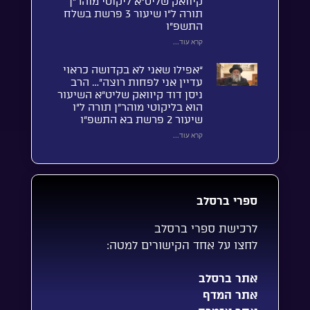
קיוואק שליט”א ליקוטי מוהר”ן
תורה ל”ו שיעור 3 פרשת בשלח
התשפ”ו
קרא עוד...
“אפילו שאני לא בקדושה כראוי
עדיין אני לפחות רוצה”… הרב
ניסן דוד קיוואק שליט”א השיעור
הוא בליקוטי מוהר”ן תורה ל”ו
שיעור 2 פרשת בא התשפ”ו
קרא עוד...
ספרי ברסלב
לרכישת ספרי ברסלב
לחצו על אחד הקישורים למטה:
אתר ברסלב
אתר המדף