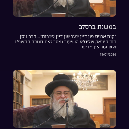
במשנת ברסלב
“קום ארויס פון דיין צער און דיין עצבות”… הרב ניסן
דוד קיוואק שליט”א השיעור נמסר זאת חנוכה התשפ”ו
א שיעור אין יידיש
15/01/2026