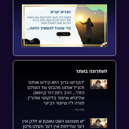
לאחרונה באתר
“הקדוש ברוך הוא קידש אותנו
והציל אותנו מהבוץ של העולם
הזה”… הרב ניסן דוד קיוואק
שליט”א שיעור בליקוטי מוהר”ן
תורה ל”ו שיעור רביעי
קרא עוד...
“אַ מענטש האָט טאַקע אַ חלק אין
דער שליחות אין דער וועלט מיטן