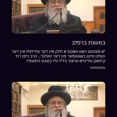
במשנת ברסלב
“אַ מענטש האָט טאַקע אַ חלק אין דער שליחות אין דער
וועלט מיטן באַשעפֿער פֿון דער וועלט”… הרב ניסן דוד
קיוואק שליט”א שיעור בליל ט”ו בשבט התשפ”ו
10/02/2026