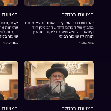
במשנת ברסלב
במשנת ב
“הקדוש ברוך הוא קידש אותנו והציל אותנו
“אַ מענטש ה
מהבוץ של העולם הזה”… הרב ניסן דוד
שליחות אין 
קיוואק שליט”א שיעור בליקוטי מוהר”ן
דער וועלט”
תורה ל”ו שיעור רביעי
שיעור בליל
10/02/2026
10/02/2026
במשנת ברסלב
במשנת ב