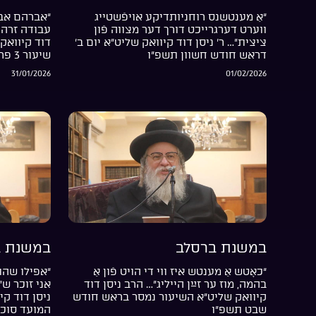
“אַ מענטשנס רוחניותדיקע אויפֿשטייג
“אברהם אבי
ווערט דערגרייכט דורך דער מצווה פֿון
עבודה זרה 
ציצית”… ר’ ניסן דוד קיוואק שליט”א יום ב’
דוד קיוואק 
דראש חודש חשוון תשפ”ו
שיעור 3 פרשת בשלח התשפ”ו
31/01/2026
01/02/2026
במשנת ברסלב
במשנת ב
“כאָטש אַ מענטש איז ווי די הויט פֿון אַ
“אפילו שהת
בהמה, מוז ער זײַן הייליג”… הרב ניסן דוד
אני זוכר ש
קיוואק שליט”א השיעור נמסר בראש חודש
ניסן דוד קי
שבט תשפ”ו
המועד סוכ