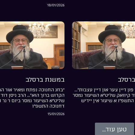
18/01/2026
רסלב
במשנת ברסלב
פון דיין צער און דיין עצבות”…
“בחג החנוכה נפתח ומאיר אור ה
וד קיוואק שליט”א השיעור נמסר
הקדוש ברוך הוא”… הרב ניסן דוד 
התשפ”ו א שיעור אין יידיש
שליט”א השיעור נמסר ביום ו’ נר 
דחנוכה התשפ”ו
15/01/2026
טען עוד...