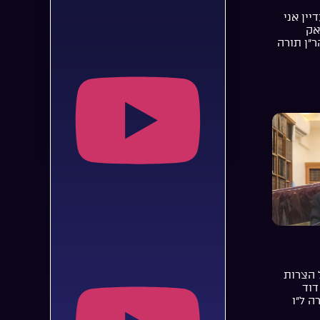
יין אני
אק
ר”ן תורה
 הצרות
דוד
ה ל”ו