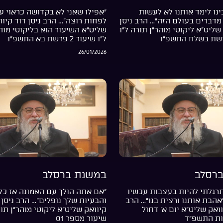
נו לימד אותנו לא לעשות
“אפילו שאני לא בקדושה כראוי עד
מדברים בעולם הזה”… הרב ניסן
לפחות רוצה”… הרב ניסן דוד קיוו
שליט”א ליקוטי מוהר”ן תורה ל”ו
שליט”א השיעור הוא בליקוטי מוה
ל”ו שיעור 2 פרשת בא התשפ”ו
26/01/2026
רסלב
במשנת ברסלב
רגלתי להיות בעצבות עכשיו
“אם אתה הולך עם האמונה אז כל
”אהבת אותנו ורצית בנו”… הרב
והבעיות שלך נופלים”… הרב ניסן 
וואק שליט”א יום א’ דחול
קיוואק שליט”א ליקוטי מוהר”ן תור
ות התשפ”ד
שיעור מספר 01