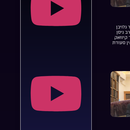
 גלויבן
רב ניסן
 קיוואק
ן סעודת