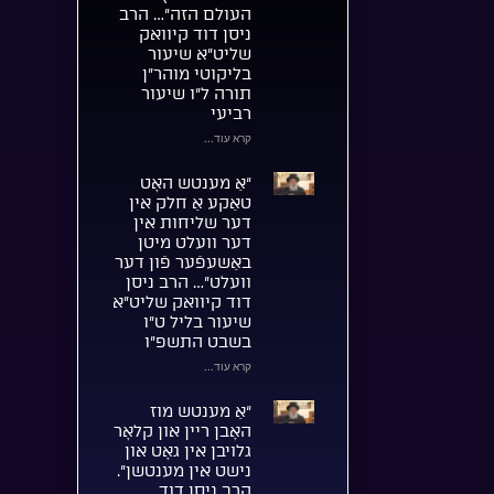
העולם הזה”… הרב
ניסן דוד קיוואק
שליט”א שיעור
בליקוטי מוהר”ן
תורה ל”ו שיעור
רביעי
קרא עוד...
“אַ מענטש האָט
טאַקע אַ חלק אין
דער שליחות אין
דער וועלט מיטן
באַשעפֿער פֿון דער
וועלט”… הרב ניסן
דוד קיוואק שליט”א
שיעור בליל ט”ו
בשבט התשפ”ו
קרא עוד...
“אַ מענטש מוז
האָבן ריין און קלאָר
גלויבן אין גאָט און
נישט אין מענטשן”.
הרב ניסן דוד