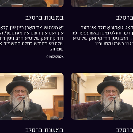
רסלב
במשנת ברסלב
אָט טאַקע אַ חלק אין דער
“אַ מענטש מוז האָבן ריין און קלאָר
דער וועלט מיטן באַשעפֿער פֿון
אין גאָט און נישט אין מענטשן”. ה
… הרב ניסן דוד קיוואק שליט”א
דוד קיווואק שליט”א הרב ניסן דוד
 ט”ו בשבט התשפ”ו
שליט”א בחודש כסליו התשפ”ד אי
שמחה.
01/02/2026
רסלב
במשנת ברסלב