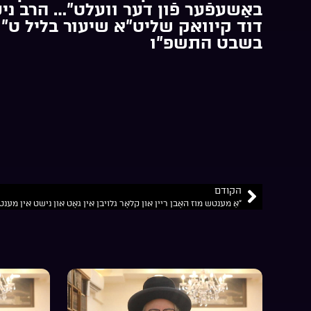
באַשעפֿער פֿון דער וועלט”… הרב ניס
דוד קיוואק שליט”א שיעור בליל ט”ו
בשבט התשפ”ו
הקודם