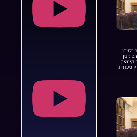
 גלויבן
רב ניסן
 קיוואק
ן סעודת