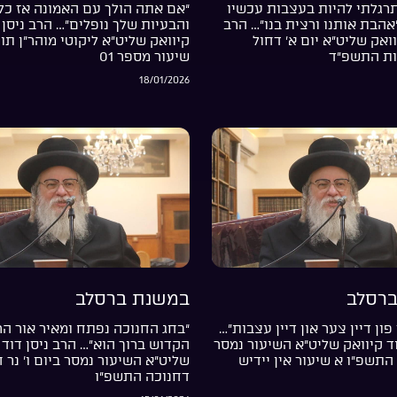
רגלתי להיות בעצבות עכשיו
“אם אתה הולך עם האמונה אז כל
”אהבת אותנו ורצית בנו”… הרב
והבעיות שלך נופלים”… הרב ניסן 
וואק שליט”א יום א’ דחול
קיוואק שליט”א ליקוטי מוהר”ן תור
ות התשפ”ד
שיעור מספר 01
18/01/2026
רסלב
במשנת ברסלב
פון דיין צער און דיין עצבות”…
“בחג החנוכה נפתח ומאיר אור ה
וד קיוואק שליט”א השיעור נמסר
הקדוש ברוך הוא”… הרב ניסן דוד 
התשפ”ו א שיעור אין יידיש
שליט”א השיעור נמסר ביום ו’ נר 
דחנוכה התשפ”ו