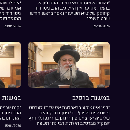
“כאָטש אַ מענטש איז ווי די הויט פֿון אַ
“אפילו שהת
בהמה, מוז ער זײַן הייליג”… הרב ניסן דוד
אני זוכר ש
קיוואק שליט”א השיעור נמסר בראש חודש
ניסן דוד קי
שבט תשפ”ו
המועד סוכ
20/01/2026
26/01/2026
במשנת ברסלב
במשנת ב
“דיין איינציקע פראבלעם איז אז דו לעבסט
“קום ארויס 
נישט לויט גלויבן”… ר’ ניסן דוד קיוואק
הרב ניסן ד
שליט”א יארצייט פון ר’ נתן בן ר’ נפתלי הרץ
זאת חנוכה 
זצוק”ל מברסלב הילולת רבי נתן תשפ”ו
15/01/2026