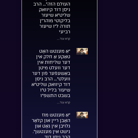
העולם הזה”… הרב
ניסן דוד קיוואק
שליט”א שיעור
בליקוטי מוהר”ן
תורה ל”ו שיעור
רביעי
קרא עוד...
“אַ מענטש האָט
טאַקע אַ חלק אין
דער שליחות אין
דער וועלט מיטן
באַשעפֿער פֿון דער
וועלט”… הרב ניסן
דוד קיוואק שליט”א
שיעור בליל ט”ו
בשבט התשפ”ו
קרא עוד...
“אַ מענטש מוז
האָבן ריין און קלאָר
גלויבן אין גאָט און
נישט אין מענטשן”.
הרב ניסן דוד