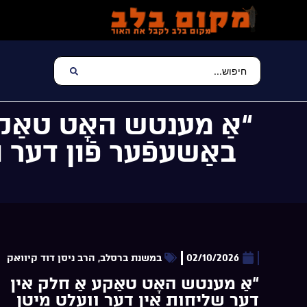
“אַ מענטש האָט טאַק
באַשעפֿער פֿון דער
02/10/2026
במשנת ברסלב
,
הרב ניסן דוד קיוואק
“אַ מענטש האָט טאַקע אַ חלק אין
דער שליחות אין דער וועלט מיטן