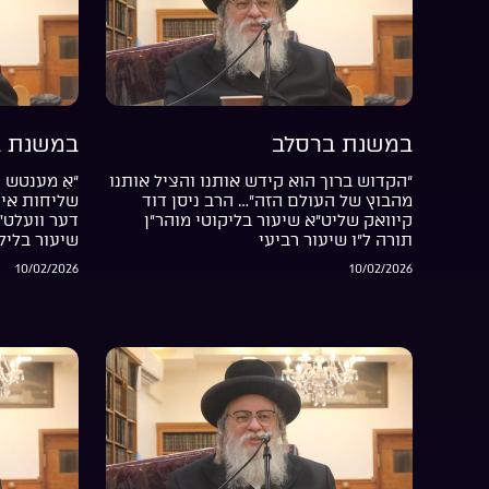
במשנת ברסלב
במשנת ב
“הקדוש ברוך הוא קידש אותנו והציל אותנו
“אַ מענטש ה
מהבוץ של העולם הזה”… הרב ניסן דוד
שליחות אין 
קיוואק שליט”א שיעור בליקוטי מוהר”ן
דער וועלט”
תורה ל”ו שיעור רביעי
שיעור בליל
10/02/2026
10/02/2026