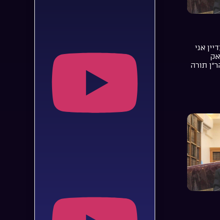
יין אני
אק
ר”ן תורה