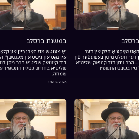
רסלב
במשנת ברסלב
אָט טאַקע אַ חלק אין דער
“אַ מענטש מוז האָבן ריין און קלאָר
דער וועלט מיטן באַשעפֿער פֿון
אין גאָט און נישט אין מענטשן”. ה
… הרב ניסן דוד קיוואק שליט”א
דוד קיווואק שליט”א הרב ניסן דוד
 ט”ו בשבט התשפ”ו
שליט”א בחודש כסליו התשפ”ד אי
שמחה.
01/02/2026