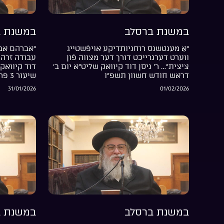
במשנת ברסלב
במשנת ב
“אַ מענטשנס רוחניותדיקע אויפֿשטייג
“אברהם אבי
ווערט דערגרייכט דורך דער מצווה פֿון
עבודה זרה 
ציצית”… ר’ ניסן דוד קיוואק שליט”א יום ב’
דוד קיוואק 
דראש חודש חשוון תשפ”ו
שיעור 3 פרשת בשלח התשפ”ו
31/01/2026
01/02/2026
במשנת ברסלב
במשנת ב