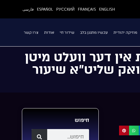
ENGLISH
FRANÇAIS
РУССКИЙ
ESPAÑOL
فارسی
מוזיקה יהודית
עכשיו מתנגן בלב
שידור חי
אודות
צרו קשר
אין דער וועלט מיטן
וואק שליט”א שיעור
חיפוש