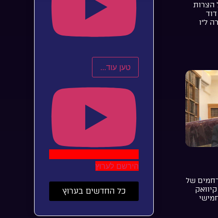
 הצרות
דוד
ה ל”ו
טען עוד...
הירשם לערוץ
רחמים של
קיוואק
כל החדשים בערוץ
חמישי