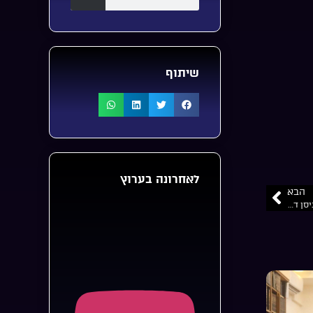
שיתוף
לאחרונה בערוץ
הבא
“הקדוש ברוך הוא קידש אותנו והציל אותנו מהבוץ של העולם הזה”… הרב ניסן דוד קיוואק שליט”א שיעור בליקוטי מוהר”ן תורה ל”ו שיעור רביעי