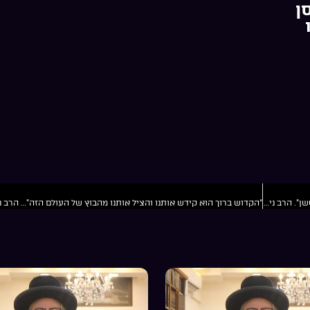
ן
“אַ מענטש מוז האָבן ריין און קלאָר גלויבן אין גאָט און נישט אין מענטשן”. הרב ניסן דוד קיווואק שליט”א הרב ניסן דוד קיוואק שליט”א בחודש כסליו התשפ”ד אין סעודת שמחה.