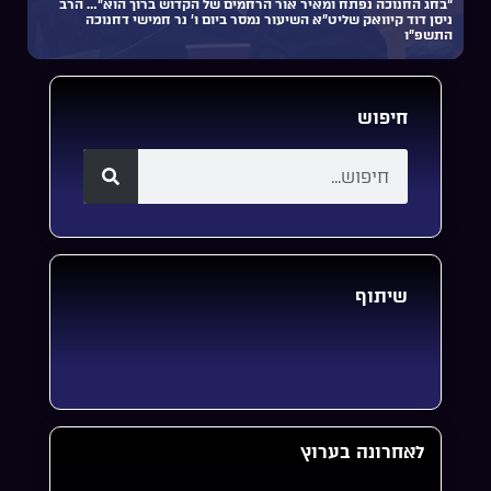
“בחג החנוכה נפתח ומאיר אור הרחמים של הקדוש ברוך הוא”… הרב
ניסן דוד קיוואק שליט”א השיעור נמסר ביום ו’ נר חמישי דחנוכה
התשפ”ו
חיפוש
שיתוף
לאחרונה בערוץ