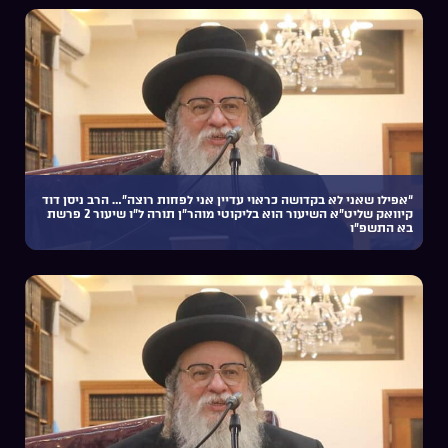
“אפילו שאני לא בקדושה כראוי עדיין אני לפחות רוצה”… הרב ניסן דוד
קיוואק שליט”א השיעור הוא בליקוטי מוהר”ן תורה ל”ו שיעור 2 פרשת
בא התשפ”ו