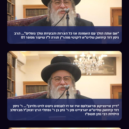
“אם אתה הולך עם האמונה אז כל הצרות והבעיות שלך נופלים”… הרב
ניסן דוד קיוואק שליט”א ליקוטי מוהר”ן תורה ל”ו שיעור מספר 01
“דיין איינציקע פראבלעם איז אז דו לעבסט נישט לויט גלויבן”… ר’ ניסן
דוד קיוואק שליט”א יארצייט פון ר’ נתן בן ר’ נפתלי הרץ זצוק”ל מברסלב
הילולת רבי נתן תשפ”ו