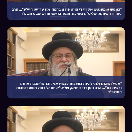
“כאָטש אַ מענטש איז ווי די הויט פֿון אַ בהמה, מוז ער זײַן הייליג”… הרב
ניסן דוד קיוואק שליט”א השיעור נמסר בראש חודש שבט תשפ”ו
“אפילו שהתרגלתי להיות בעצבות עכשיו אני זוכר ש”אהבת אותנו
ורצית בנו”… הרב ניסן דוד קיוואק שליט”א יום א’ דחול המועד סוכות
התשפ”ד