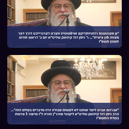
“אַ מענטשנס רוחניותדיקע אויפֿשטייג ווערט דערגרייכט דורך דער
מצווה פֿון ציצית”… ר’ ניסן דוד קיוואק שליט”א יום ב’ דראש חודש
חשוון תשפ”ו
“אברהם אבינו לימד אותנו לא לעשות עבודה זרה מדברים בעולם הזה”…
הרב ניסן דוד קיוואק שליט”א ליקוטי מוהר”ן תורה ל”ו שיעור 3 פרשת
בשלח התשפ”ו