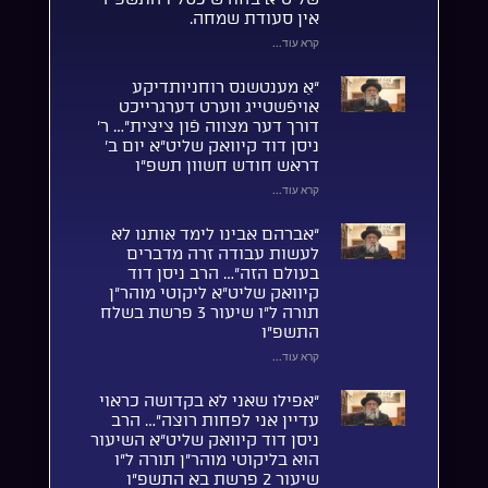
אין סעודת שמחה.
קרא עוד...
“אַ מענטשנס רוחניותדיקע
אויפֿשטייג ווערט דערגרייכט
דורך דער מצווה פֿון ציצית”… ר’
ניסן דוד קיוואק שליט”א יום ב’
דראש חודש חשוון תשפ”ו
קרא עוד...
“אברהם אבינו לימד אותנו לא
לעשות עבודה זרה מדברים
בעולם הזה”… הרב ניסן דוד
קיוואק שליט”א ליקוטי מוהר”ן
תורה ל”ו שיעור 3 פרשת בשלח
התשפ”ו
קרא עוד...
“אפילו שאני לא בקדושה כראוי
עדיין אני לפחות רוצה”… הרב
ניסן דוד קיוואק שליט”א השיעור
הוא בליקוטי מוהר”ן תורה ל”ו
שיעור 2 פרשת בא התשפ”ו