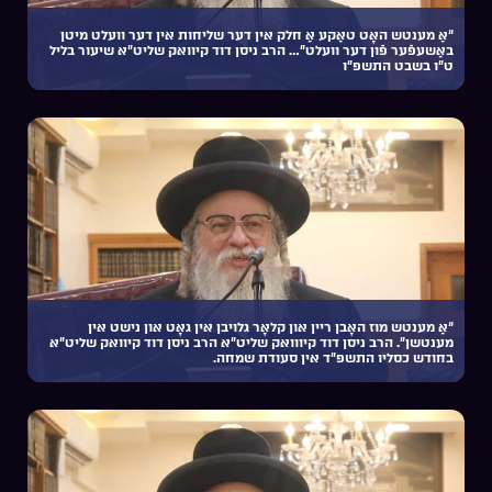
“אַ מענטש האָט טאַקע אַ חלק אין דער שליחות אין דער וועלט מיטן
באַשעפֿער פֿון דער וועלט”… הרב ניסן דוד קיוואק שליט”א שיעור בליל
ט”ו בשבט התשפ”ו
“אַ מענטש מוז האָבן ריין און קלאָר גלויבן אין גאָט און נישט אין
מענטשן”. הרב ניסן דוד קיווואק שליט”א הרב ניסן דוד קיוואק שליט”א
בחודש כסליו התשפ”ד אין סעודת שמחה.