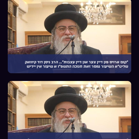
“קום ארויס פון דיין צער און דיין עצבות”… הרב ניסן דוד קיוואק
שליט”א השיעור נמסר זאת חנוכה התשפ”ו א שיעור אין יידיש