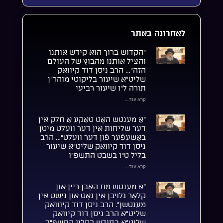
לאחרונה באתר
“הקדוש ברוך הוא קידש אותנו
והציל אותנו מהבוץ של העולם
הזה”… הרב ניסן דוד קיוואק
שליט”א שיעור בליקוטי מוהר”ן
תורה ל”ו שיעור רביעי
קרא עוד...
“אַ מענטש האָט טאַקע אַ חלק אין
דער שליחות אין דער וועלט מיטן
באַשעפֿער פֿון דער וועלט”… הרב
ניסן דוד קיוואק שליט”א שיעור
בליל ט”ו בשבט התשפ”ו
קרא עוד...
“אַ מענטש מוז האָבן ריין און
קלאָר גלויבן אין גאָט און נישט אין
מענטשן”. הרב ניסן דוד קיווואק
שליט”א הרב ניסן דוד קיוואק
שליט”א בחודש כסליו התשפ”ד