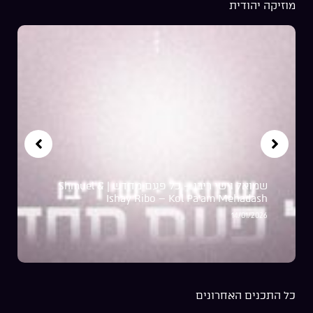
מוזיקה יהודית
שמואל וישי ריבו – כל פעם מחדש | Shmuel &
Ishay Ribo – Kol Pa’am Mehadash
14/01/2026
כל התכנים האחרונים