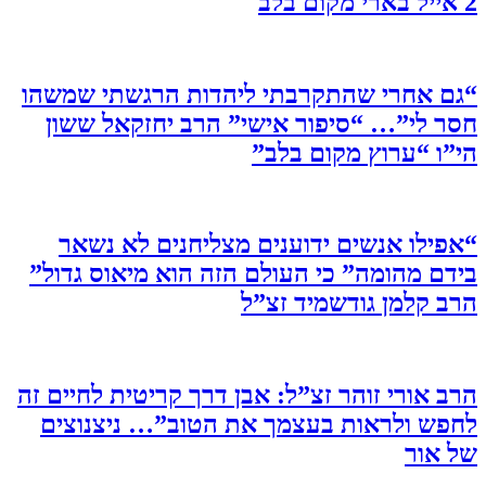
2 אייל בארי מקום בלב
“גם אחרי שהתקרבתי ליהדות הרגשתי שמשהו
חסר לי”… “סיפור אישי” הרב יחזקאל ששון
הי”ו “ערוץ מקום בלב”
“אפילו אנשים ידוענים מצליחנים לא נשאר
בידם מהומה” כי העולם הזה הוא מיאוס גדול”
הרב קלמן גודשמיד זצ”ל
הרב אורי זוהר זצ”ל: אבן דרך קריטית לחיים זה
לחפש ולראות בעצמך את הטוב”… ניצנוצים
של אור