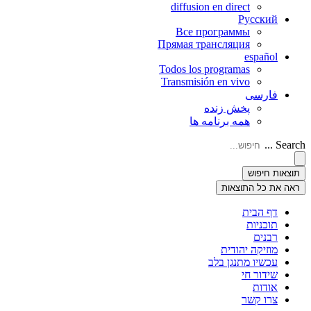
diffusion en direct
Русский
Все программы
Прямая трансляция
español
Todos los programas
Transmisión en vivo
فارسی
پخش زنده
همه برنامه ها
Search ...
תוצאות חיפוש
ראה את כל התוצאות
דף הבית
תוכניות
רבנים
מוזיקה יהודית
עכשיו מתנגן בלב
שידור חי
אודות
צרו קשר