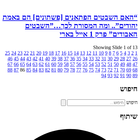
“האם השבטים הפתאנים [פשתונים] הם באמת
יהודים”.. ומה המסורת לכך…”השבטים
האבודים” פרק 1 אייל בארי
Showing Slide 1 of 13
25
24
23
22
21
20
19
18
17
16
15
14
13
12
11
10
9
8
7
6
5
4
3
2
1
46
45
44
43
42
41
40
39
38
37
36
35
34
33
32
31
30
29
28
27
26
67
66
65
64
63
62
61
60
59
58
57
56
55
54
53
52
51
50
49
48
47
88
87
86
85
84
83
82
81
80
79
78
77
76
75
74
73
72
71
70
69
68
94
93
92
91
90
89
חיפוש
חיפוש
שיתוף