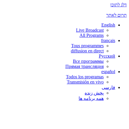
דלג לתוכן
תרום לאתר
English
Live Broadcast
All Programs
français
Tous programmes
diffusion en direct
Русский
Все программы
Прямая трансляция
español
Todos los programas
Transmisión en vivo
فارسی
پخش زنده
همه برنامه ها