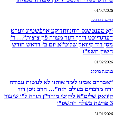
01/02/2026
במשנת ברסלב
“אַ מענטשנס רוחניותדיקע אויפֿשטייג ווערט
דערגרייכט דורך דער מצווה פֿון ציצית”… ר’
ניסן דוד קיוואק שליט”א יום ב’ דראש חודש
חשוון תשפ”ו
01/02/2026
במשנת ברסלב
“אברהם אבינו לימד אותנו לא לעשות עבודה
זרה מדברים בעולם הזה”… הרב ניסן דוד
קיוואק שליט”א ליקוטי מוהר”ן תורה ל”ו שיעור
3 פרשת בשלח התשפ”ו
31/01/2026