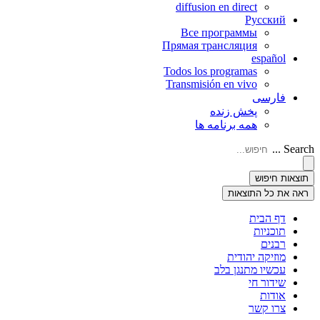
diffusion en direct
Русский
Все программы
Прямая трансляция
español
Todos los programas
Transmisión en vivo
فارسی
پخش زنده
همه برنامه ها
Search ...
תוצאות חיפוש
ראה את כל התוצאות
דף הבית
תוכניות
רבנים
מוזיקה יהודית
עכשיו מתנגן בלב
שידור חי
אודות
צרו קשר