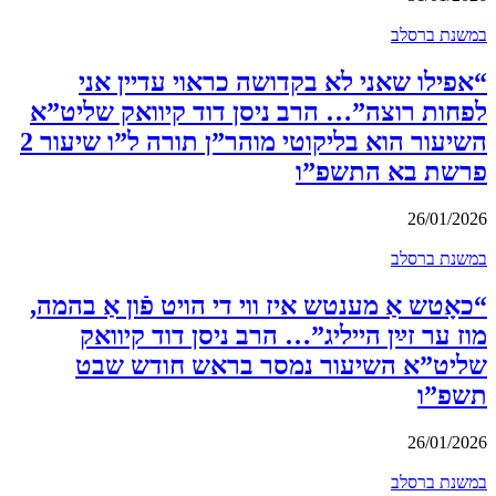
במשנת ברסלב
“אפילו שאני לא בקדושה כראוי עדיין אני
לפחות רוצה”… הרב ניסן דוד קיוואק שליט”א
השיעור הוא בליקוטי מוהר”ן תורה ל”ו שיעור 2
פרשת בא התשפ”ו
26/01/2026
במשנת ברסלב
“כאָטש אַ מענטש איז ווי די הויט פֿון אַ בהמה,
מוז ער זײַן הייליג”… הרב ניסן דוד קיוואק
שליט”א השיעור נמסר בראש חודש שבט
תשפ”ו
26/01/2026
במשנת ברסלב