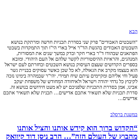
הבא
“השבטים האבודים” פרק שני בסדרת תכניות חדשה ומרתקת בנושא
השבטים האבודים בהגשת הד”ר אייל בארי הי”ו תוך התמקדות בשבטי
הפתאנים שבהודו ד”ר בארי חקר ובדק במשך שנים את המסורות,
המנהגים, והראיות ההיסטוריות לקשר שלהם אל העם היהודי. ומובא
בספרים הקדושים שעצם העיסוק בנושא השבטים ובחזרתם לעם ישראל
הוא בעצמו מקרב את הגאולה, לא כל שכן כאשר עסוקים בבניית גשר
פעיל וחי אליהם ומקיימים עיתם שיח תמידי. יהי”ר שבמהרה בימינו נזכה
לקיבוץ כל נדחי יהודה וישראל ולאיחודה המחודש של משפחת יעקב
אבינו, אמן בסדרת התכניות שלפניכם יש לא מעט חידושים בנושא זה.
סדרת תכניות שלא תשאיר אתכם אדישים… תכנית שלא תשאיר אתכם
אדישים…
במשנת ברסלב
“הקדוש ברוך הוא קידש אותנו והציל אותנו
מהבוץ של העולם הזה”… הרב ניסן דוד קיוואק