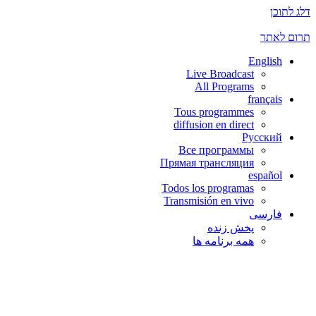
דלג לתוכן
תרום לאתר
English
Live Broadcast
All Programs
français
Tous programmes
diffusion en direct
Русский
Все программы
Прямая трансляция
español
Todos los programas
Transmisión en vivo
فارسی
پخش زنده
همه برنامه ها