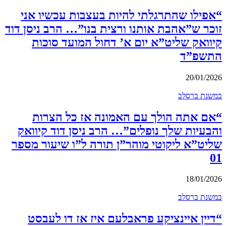
“אפילו שהתרגלתי להיות בעצבות עכשיו אני
זוכר ש”אהבת אותנו ורצית בנו”… הרב ניסן דוד
קיוואק שליט”א יום א’ דחול המועד סוכות
התשפ”ד
20/01/2026
במשנת ברסלב
“אם אתה הולך עם האמונה אז כל הצרות
והבעיות שלך נופלים”… הרב ניסן דוד קיוואק
שליט”א ליקוטי מוהר”ן תורה ל”ו שיעור מספר
01
18/01/2026
במשנת ברסלב
“דיין איינציקע פראבלעם איז אז דו לעבסט