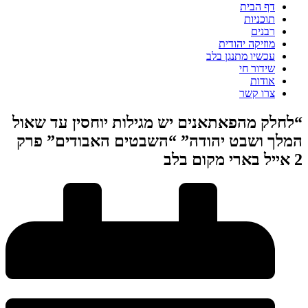
דף הבית
תוכניות
רבנים
מוזיקה יהודית
עכשיו מתנגן בלב
שידור חי
אודות
צרו קשר
“לחלק מהפאתאנים יש מגילות יוחסין עד שאול
המלך ושבט יהודה” “השבטים האבודים” פרק
2 אייל בארי מקום בלב