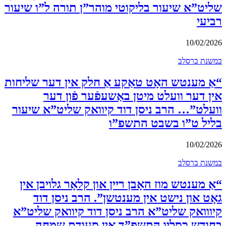
שליט”א שיעור בליקוטי מוהר”ן תורה ל”ו שיעור
רביעי
10/02/2026
במשנת ברסלב
“אַ מענטש האָט טאַקע אַ חלק אין דער שליחות
אין דער וועלט מיטן באַשעפֿער פֿון דער
וועלט”… הרב ניסן דוד קיוואק שליט”א שיעור
בליל ט”ו בשבט התשפ”ו
10/02/2026
במשנת ברסלב
“אַ מענטש מוז האָבן ריין און קלאָר גלויבן אין
גאָט און נישט אין מענטשן”. הרב ניסן דוד
קיווואק שליט”א הרב ניסן דוד קיוואק שליט”א
בחודש כסליו התשפ”ד אין סעודת שמחה.