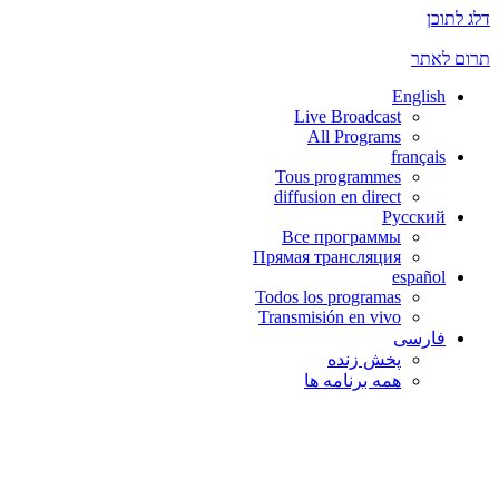
דלג לתוכן
תרום לאתר
English
Live Broadcast
All Programs
français
Tous programmes
diffusion en direct
Русский
Все программы
Прямая трансляция
español
Todos los programas
Transmisión en vivo
فارسی
پخش زنده
همه برنامه ها