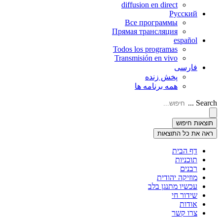
diffusion en direct
Русский
Все программы
Прямая трансляция
español
Todos los programas
Transmisión en vivo
فارسی
پخش زنده
همه برنامه ها
Search ...
תוצאות חיפוש
ראה את כל התוצאות
דף הבית
תוכניות
רבנים
מוזיקה יהודית
עכשיו מתנגן בלב
שידור חי
אודות
צרו קשר