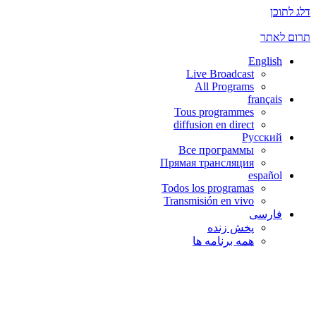
דלג לתוכן
תרום לאתר
English
Live Broadcast
All Programs
français
Tous programmes
diffusion en direct
Русский
Все программы
Прямая трансляция
español
Todos los programas
Transmisión en vivo
فارسی
پخش زنده
همه برنامه ها