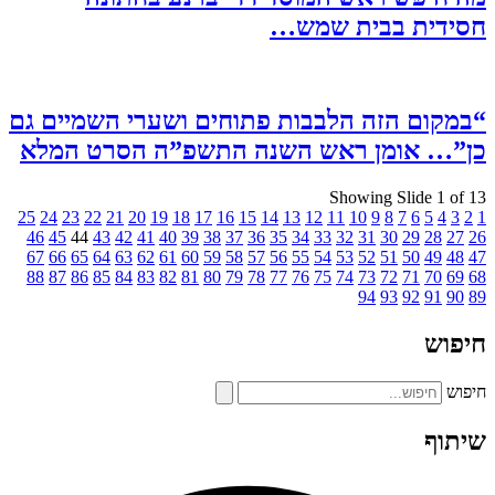
חסידית בבית שמש…
“במקום הזה הלבבות פתוחים ושערי השמיים גם
כן”… אומן ראש השנה התשפ”ה הסרט המלא
Showing Slide 1 of 13
25
24
23
22
21
20
19
18
17
16
15
14
13
12
11
10
9
8
7
6
5
4
3
2
1
46
45
44
43
42
41
40
39
38
37
36
35
34
33
32
31
30
29
28
27
26
67
66
65
64
63
62
61
60
59
58
57
56
55
54
53
52
51
50
49
48
47
88
87
86
85
84
83
82
81
80
79
78
77
76
75
74
73
72
71
70
69
68
94
93
92
91
90
89
חיפוש
חיפוש
שיתוף