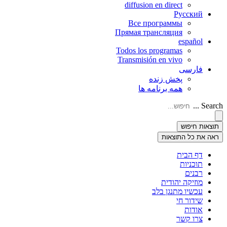
diffusion en direct
Русский
Все программы
Прямая трансляция
español
Todos los programas
Transmisión en vivo
فارسی
پخش زنده
همه برنامه ها
Search ...
תוצאות חיפוש
ראה את כל התוצאות
דף הבית
תוכניות
רבנים
מוזיקה יהודית
עכשיו מתנגן בלב
שידור חי
אודות
צרו קשר