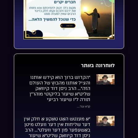
לאחרונה באתר
“הקדוש ברוך הוא קידש אותנו
והציל אותנו מהבוץ של העולם
הזה”… הרב ניסן דוד קיוואק
שליט”א שיעור בליקוטי מוהר”ן
תורה ל”ו שיעור רביעי
קרא עוד...
“אַ מענטש האָט טאַקע אַ חלק אין
דער שליחות אין דער וועלט מיטן
באַשעפֿער פֿון דער וועלט”… הרב
ניסן דוד קיוואק שליט”א שיעור