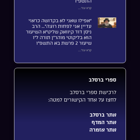
התשפ”ו
קרא עוד...
“אפילו שאני לא בקדושה כראוי
עדיין אני לפחות רוצה”… הרב
ניסן דוד קיוואק שליט”א השיעור
הוא בליקוטי מוהר”ן תורה ל”ו
שיעור 2 פרשת בא התשפ”ו
קרא עוד...
ספרי ברסלב
לרכישת ספרי ברסלב
לחצו על אחד הקישורים למטה:
אתר ברסלב
אתר המדף
אתר אזמרה