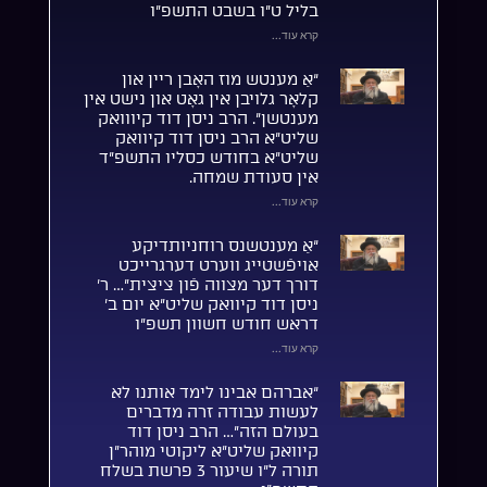
בליל ט”ו בשבט התשפ”ו
קרא עוד...
“אַ מענטש מוז האָבן ריין און
קלאָר גלויבן אין גאָט און נישט אין
מענטשן”. הרב ניסן דוד קיווואק
שליט”א הרב ניסן דוד קיוואק
שליט”א בחודש כסליו התשפ”ד
אין סעודת שמחה.
קרא עוד...
“אַ מענטשנס רוחניותדיקע
אויפֿשטייג ווערט דערגרייכט
דורך דער מצווה פֿון ציצית”… ר’
ניסן דוד קיוואק שליט”א יום ב’
דראש חודש חשוון תשפ”ו
קרא עוד...
“אברהם אבינו לימד אותנו לא
לעשות עבודה זרה מדברים
בעולם הזה”… הרב ניסן דוד
קיוואק שליט”א ליקוטי מוהר”ן
תורה ל”ו שיעור 3 פרשת בשלח