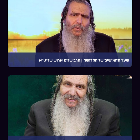
שער החמישים של הקדושה | הרב שלום ארוש שליט”א