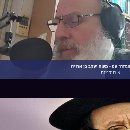
גחה" עם ~ משה יעקב בן ארויה
3 תוכניות