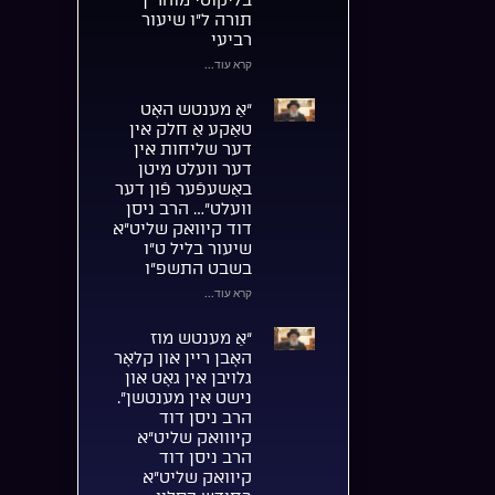
בליקוטי מוהר”ן
תורה ל”ו שיעור
רביעי
קרא עוד...
“אַ מענטש האָט
טאַקע אַ חלק אין
דער שליחות אין
דער וועלט מיטן
באַשעפֿער פֿון דער
וועלט”… הרב ניסן
דוד קיוואק שליט”א
שיעור בליל ט”ו
בשבט התשפ”ו
קרא עוד...
“אַ מענטש מוז
האָבן ריין און קלאָר
גלויבן אין גאָט און
נישט אין מענטשן”.
הרב ניסן דוד
קיווואק שליט”א
הרב ניסן דוד
קיוואק שליט”א