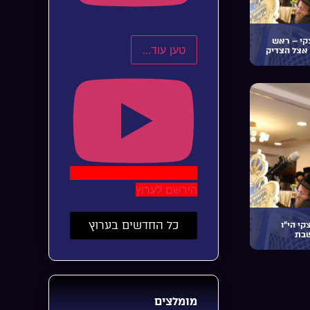
קי – ראש
טען עוד...
אצל הצדיק
הירשם לערוץ
כל החדשים בערוץ
י הי”ו
שבת
מומלצים