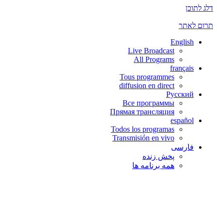
דלג לתוכן
תרום לאתר
English
Live Broadcast
All Programs
français
Tous programmes
diffusion en direct
Русский
Все программы
Прямая трансляция
español
Todos los programas
Transmisión en vivo
فارسی
پخش زنده
همه برنامه ها