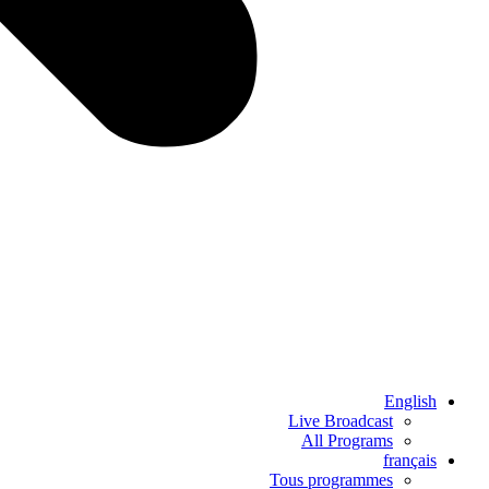
English
Live Broadcast
All Programs
français
Tous programmes