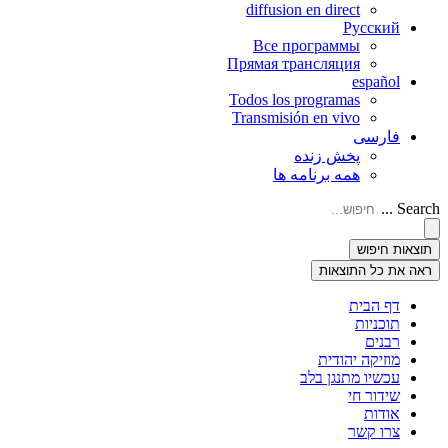
diffusion en direct
Русский
Все программы
Прямая трансляция
español
Todos los programas
Transmisión en vivo
فارسی
پخش زنده
همه برنامه ها
Search ...
תוצאות חיפוש
ראה את כל התוצאות
דף הבית
תוכניות
רבנים
מוזיקה יהודית
עכשיו מתנגן בלב
שידור חי
אודות
צרו קשר