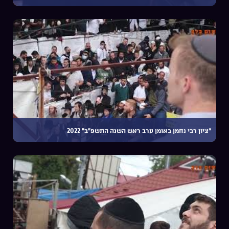
“ציון רבי נחמן באומן ערב ראש השנה התשפ”ב” 2022