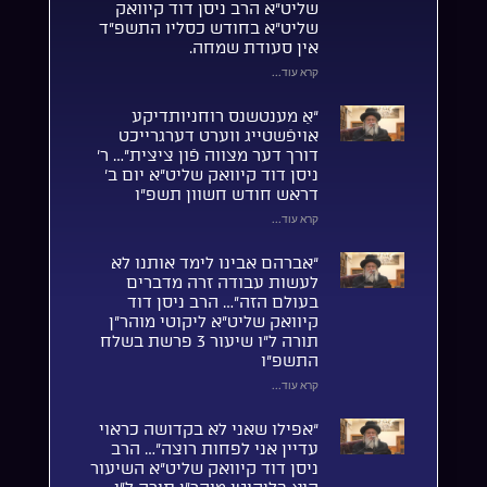
שליט”א הרב ניסן דוד קיוואק
שליט”א בחודש כסליו התשפ”ד
אין סעודת שמחה.
קרא עוד...
“אַ מענטשנס רוחניותדיקע
אויפֿשטייג ווערט דערגרייכט
דורך דער מצווה פֿון ציצית”… ר’
ניסן דוד קיוואק שליט”א יום ב’
דראש חודש חשוון תשפ”ו
קרא עוד...
“אברהם אבינו לימד אותנו לא
לעשות עבודה זרה מדברים
בעולם הזה”… הרב ניסן דוד
קיוואק שליט”א ליקוטי מוהר”ן
תורה ל”ו שיעור 3 פרשת בשלח
התשפ”ו
קרא עוד...
“אפילו שאני לא בקדושה כראוי
עדיין אני לפחות רוצה”… הרב
ניסן דוד קיוואק שליט”א השיעור