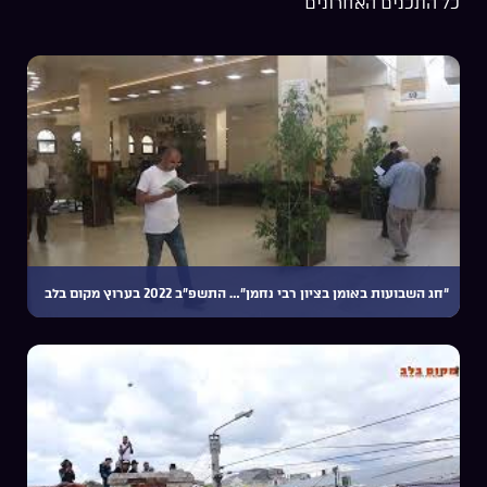
כל התכנים האחרונים
“חג השבועות באומן בציון רבי נחמן”… התשפ”ב 2022 בערוץ מקום בלב