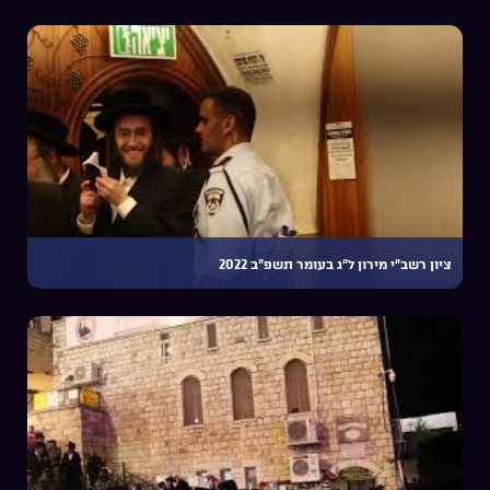
ציון רשב”י מירון ל”ג בעומר תשפ”ב 2022