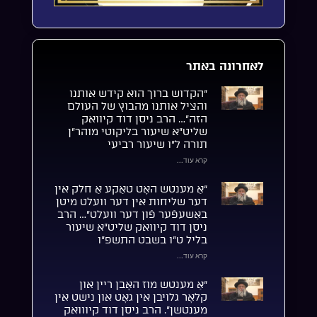
לאחרונה באתר
“הקדוש ברוך הוא קידש אותנו
והציל אותנו מהבוץ של העולם
הזה”… הרב ניסן דוד קיוואק
שליט”א שיעור בליקוטי מוהר”ן
תורה ל”ו שיעור רביעי
קרא עוד...
“אַ מענטש האָט טאַקע אַ חלק אין
דער שליחות אין דער וועלט מיטן
באַשעפֿער פֿון דער וועלט”… הרב
ניסן דוד קיוואק שליט”א שיעור
בליל ט”ו בשבט התשפ”ו
קרא עוד...
“אַ מענטש מוז האָבן ריין און
קלאָר גלויבן אין גאָט און נישט אין
מענטשן”. הרב ניסן דוד קיווואק