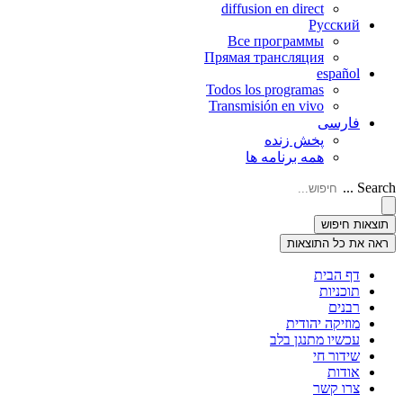
diffusion en direct
Русский
Все программы
Прямая трансляция
español
Todos los programas
Transmisión en vivo
فارسی
پخش زنده
همه برنامه ها
Search ...
תוצאות חיפוש
ראה את כל התוצאות
דף הבית
תוכניות
רבנים
מוזיקה יהודית
עכשיו מתנגן בלב
שידור חי
אודות
צרו קשר