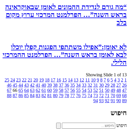
“מה גורם לנדידת ההמונים לאומן שבאוקראינה
בראש השנה”… הפרלמנט המרכזי ערוץ מקום
בלב
לא יאומן:”אפילו משתתפי הפגנות קפלן יוכלו
לבא לאומן בראש השנה”… הפרלמנט ההמרכזי
הלילי.
Showing Slide 1 of 13
25
24
23
22
21
20
19
18
17
16
15
14
13
12
11
10
9
8
7
6
5
4
3
2
1
46
45
44
43
42
41
40
39
38
37
36
35
34
33
32
31
30
29
28
27
26
67
66
65
64
63
62
61
60
59
58
57
56
55
54
53
52
51
50
49
48
47
88
87
86
85
84
83
82
81
80
79
78
77
76
75
74
73
72
71
70
69
68
94
93
92
91
90
89
חיפוש
חיפוש