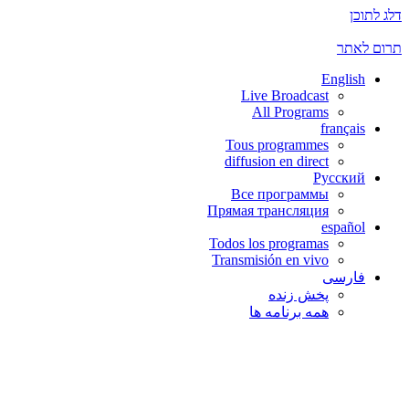
דלג לתוכן
תרום לאתר
English
Live Broadcast
All Programs
français
Tous programmes
diffusion en direct
Русский
Все программы
Прямая трансляция
español
Todos los programas
Transmisión en vivo
فارسی
پخش زنده
همه برنامه ها