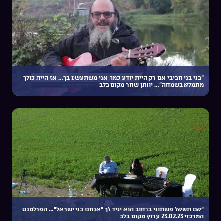
“בני בני חביבי אם רק היית יודע כמה אני משתעשע בך… אז היית כולך
מתמלא בשמחה”… יונתן שחר מקום בלב
“אם תשאל פשתוני ברחוב הוא יגיד לך “אנחנו בני ישראל”… הפרלמנט
המרכזי 23.02.23 ערוץ מקום בלב