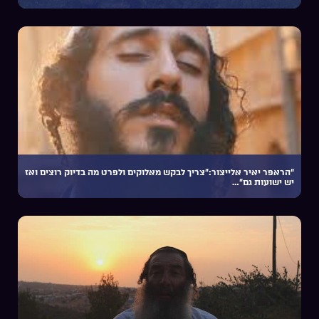
“הראפר יאיר אלייצור:”צריך לבקש מאלוקים ולפרט מה בדיוק רוצים ואז
יש ישועות גם”…