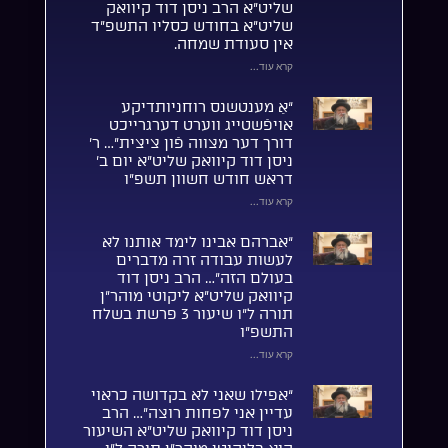
שליט”א הרב ניסן דוד קיוואק
שליט”א בחודש כסליו התשפ”ד
אין סעודת שמחה.
קרא עוד...
“אַ מענטשנס רוחניותדיקע
אויפֿשטייג ווערט דערגרייכט
דורך דער מצווה פֿון ציצית”… ר’
ניסן דוד קיוואק שליט”א יום ב’
דראש חודש חשוון תשפ”ו
קרא עוד...
“אברהם אבינו לימד אותנו לא
לעשות עבודה זרה מדברים
בעולם הזה”… הרב ניסן דוד
קיוואק שליט”א ליקוטי מוהר”ן
תורה ל”ו שיעור 3 פרשת בשלח
התשפ”ו
קרא עוד...
“אפילו שאני לא בקדושה כראוי
עדיין אני לפחות רוצה”… הרב
ניסן דוד קיוואק שליט”א השיעור