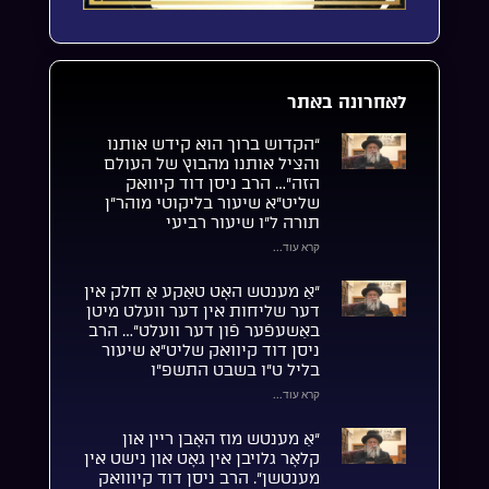
לאחרונה באתר
“הקדוש ברוך הוא קידש אותנו
והציל אותנו מהבוץ של העולם
הזה”… הרב ניסן דוד קיוואק
שליט”א שיעור בליקוטי מוהר”ן
תורה ל”ו שיעור רביעי
קרא עוד...
“אַ מענטש האָט טאַקע אַ חלק אין
דער שליחות אין דער וועלט מיטן
באַשעפֿער פֿון דער וועלט”… הרב
ניסן דוד קיוואק שליט”א שיעור
בליל ט”ו בשבט התשפ”ו
קרא עוד...
“אַ מענטש מוז האָבן ריין און
קלאָר גלויבן אין גאָט און נישט אין
מענטשן”. הרב ניסן דוד קיווואק