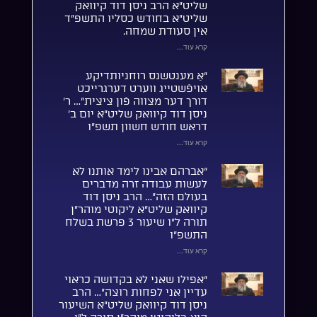
שליט”א הרב ניסן דוד קיוואק
שליט”א בחודש כסליו התשפ”ד
אין סעודת שמחה.
קרא עוד...
“אַ מענטשנס רוחניותדיקע
אויפֿשטייג ווערט דערגרייכט
דורך דער מצווה פֿון ציצית”… ר’
ניסן דוד קיוואק שליט”א יום ב’
דראש חודש חשוון תשפ”ו
קרא עוד...
“אברהם אבינו לימד אותנו לא
לעשות עבודה זרה מדברים
בעולם הזה”… הרב ניסן דוד
קיוואק שליט”א ליקוטי מוהר”ן
תורה ל”ו שיעור 3 פרשת בשלח
התשפ”ו
קרא עוד...
“אפילו שאני לא בקדושה כראוי
עדיין אני לפחות רוצה”… הרב
ניסן דוד קיוואק שליט”א השיעור