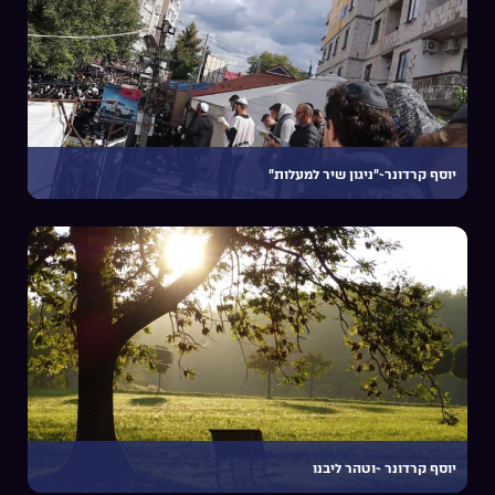
יוסף קרדונר~”ניגון שיר למעלות”
יוסף קרדונר ~וטהר ליבנו