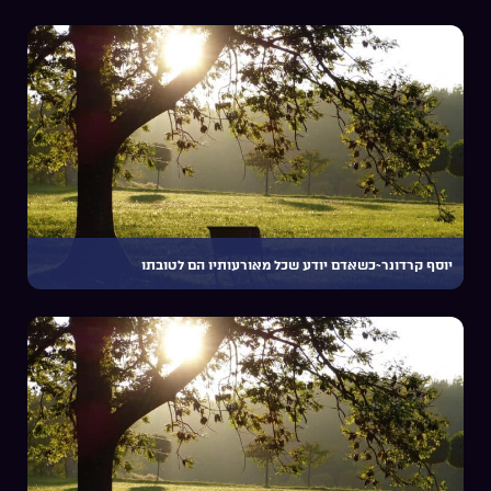
יוסף קרדונר~כשאדם יודע שכל מאורעותיו הם לטובתו