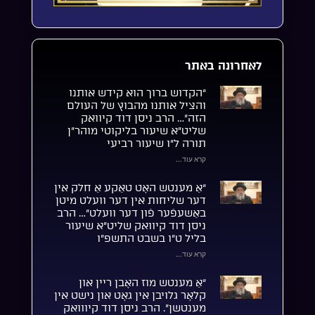
לאחרונה באתר
“הקדוש ברוך הוא קידש אותנו
והציל אותנו מהבוץ של העולם
הזה”… הרב ניסן דוד קיוואק
שליט”א שיעור בליקוטי מוהר”ן
תורה ל”ו שיעור רביעי
קרא עוד...
“אַ מענטש האָט טאַקע אַ חלק אין
דער שליחות אין דער וועלט מיטן
באַשעפֿער פֿון דער וועלט”… הרב
ניסן דוד קיוואק שליט”א שיעור
בליל ט”ו בשבט התשפ”ו
קרא עוד...
“אַ מענטש מוז האָבן ריין און
קלאָר גלויבן אין גאָט און נישט אין
מענטשן”. הרב ניסן דוד קיווואק