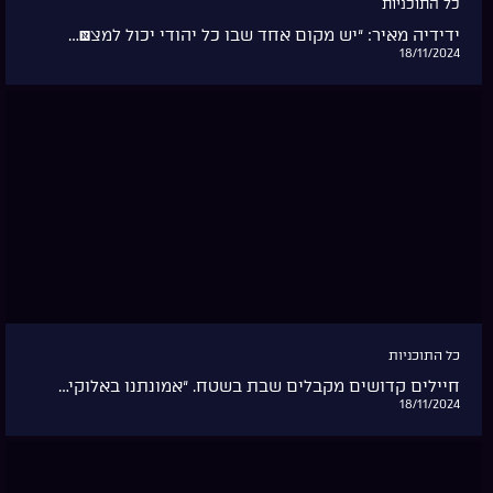
כל התוכניות
“במקום הזה הלבבות נפתחים וגם שערי השמיים”&#82…
18/11/2024
כל התוכניות
“וכל העם רואים את הקולות ואת הלפידים ואת ההר עש…
07/11/2024