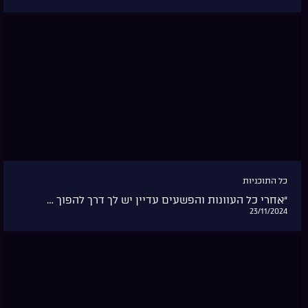
כל התוכניות
תוך כדי לחימה בג’באליה כשקולות ירי ברקע: הרב של…
18/11/2024