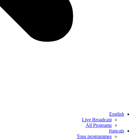
English
Live Broadcast
All Programs
français
Tous programmes