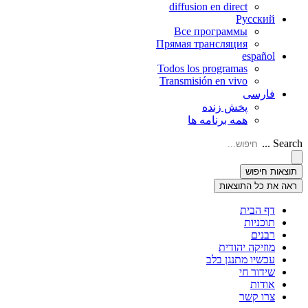
diffusion en direct
Русский
Все программы
Прямая трансляция
español
Todos los programas
Transmisión en vivo
فارسی
پخش زنده
همه برنامه ها
Search ...
תוצאות חיפוש
ראה את כל התוצאות
דף הבית
תוכניות
רבנים
מוזיקה יהודית
עכשיו מתנגן בלב
שידור חי
אודות
צרו קשר