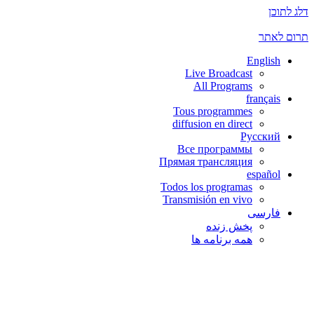
דלג לתוכן
תרום לאתר
English
Live Broadcast
All Programs
français
Tous programmes
diffusion en direct
Русский
Все программы
Прямая трансляция
español
Todos los programas
Transmisión en vivo
فارسی
پخش زنده
همه برنامه ها