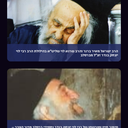
הרב ישראל מאיר ברנר והרב שרגא לוי שליט”א בהילולת הרב רבי לוי
יצחק בנדר זצ”ל מברסלב
סיפור חייו ומורשתו של רבי לוי יצחק בנדר וחסידי ברסלב מדור העבר –