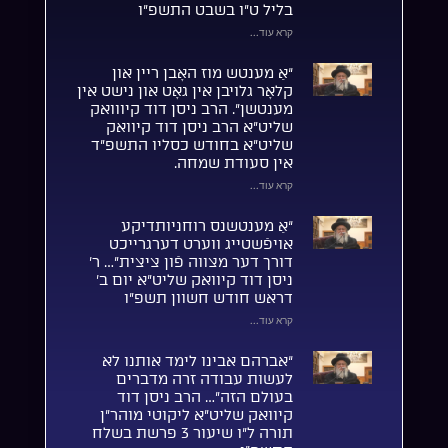
בליל ט”ו בשבט התשפ”ו
קרא עוד...
“אַ מענטש מוז האָבן ריין און
קלאָר גלויבן אין גאָט און נישט אין
מענטשן”. הרב ניסן דוד קיווואק
שליט”א הרב ניסן דוד קיוואק
שליט”א בחודש כסליו התשפ”ד
אין סעודת שמחה.
קרא עוד...
“אַ מענטשנס רוחניותדיקע
אויפֿשטייג ווערט דערגרייכט
דורך דער מצווה פֿון ציצית”… ר’
ניסן דוד קיוואק שליט”א יום ב’
דראש חודש חשוון תשפ”ו
קרא עוד...
“אברהם אבינו לימד אותנו לא
לעשות עבודה זרה מדברים
בעולם הזה”… הרב ניסן דוד
קיוואק שליט”א ליקוטי מוהר”ן
תורה ל”ו שיעור 3 פרשת בשלח