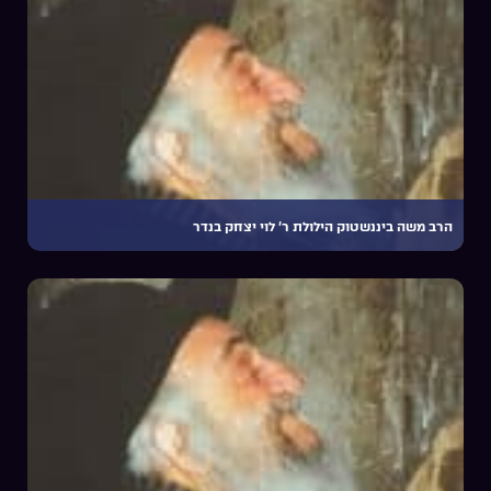
הרב משה ביננשטוק הילולת ר’ לוי יצחק בנדר