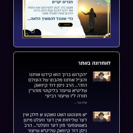
לאחרונה באתר
“הקדוש ברוך הוא קידש אותנו
והציל אותנו מהבוץ של העולם
הזה”… הרב ניסן דוד קיוואק
שליט”א שיעור בליקוטי מוהר”ן
תורה ל”ו שיעור רביעי
קרא עוד...
“אַ מענטש האָט טאַקע אַ חלק אין
דער שליחות אין דער וועלט מיטן
באַשעפֿער פֿון דער וועלט”… הרב
ניסן דוד קיוואק שליט”א שיעור