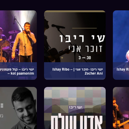
– יצחק ורבקה | Ishay Ribo
ישי ריבו -זוכר אני | Ishay Ribo –
– kol paamonim
Zocher Ani