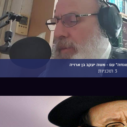
גחה" עם ~ משה יעקב בן ארויה
3 תוכניות