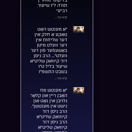
בליקוטי מוהר”ן
תורה ל”ו שיעור
רביעי
קרא עוד...
“אַ מענטש האָט
טאַקע אַ חלק אין
דער שליחות אין
דער וועלט מיטן
באַשעפֿער פֿון דער
וועלט”… הרב ניסן
דוד קיוואק שליט”א
שיעור בליל ט”ו
בשבט התשפ”ו
קרא עוד...
“אַ מענטש מוז
האָבן ריין און קלאָר
גלויבן אין גאָט און
נישט אין מענטשן”.
הרב ניסן דוד
קיווואק שליט”א
הרב ניסן דוד
קיוואק שליט”א