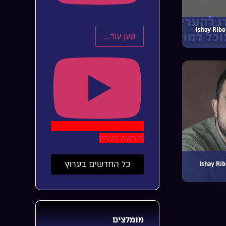
יבו – כל הזמן | Ishay Ribo –
טען עוד...
הירשם לערוץ
כל החדשים בערוץ
 – לך אלי | Ishay Ribo –
מומלצים