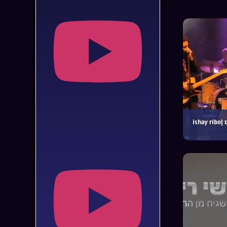
ישי ריבו – קול פעמונים |ishay ribo