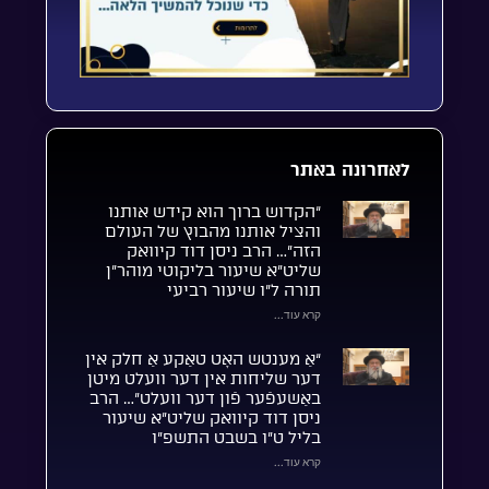
לאחרונה באתר
“הקדוש ברוך הוא קידש אותנו
והציל אותנו מהבוץ של העולם
הזה”… הרב ניסן דוד קיוואק
שליט”א שיעור בליקוטי מוהר”ן
תורה ל”ו שיעור רביעי
קרא עוד...
“אַ מענטש האָט טאַקע אַ חלק אין
דער שליחות אין דער וועלט מיטן
באַשעפֿער פֿון דער וועלט”… הרב
ניסן דוד קיוואק שליט”א שיעור
בליל ט”ו בשבט התשפ”ו
קרא עוד...