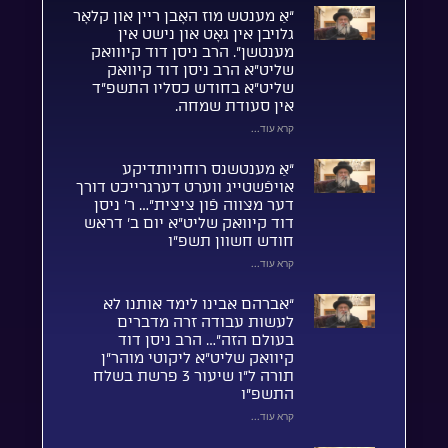
“אַ מענטש מוז האָבן ריין און קלאָר
גלויבן אין גאָט און נישט אין
מענטשן”. הרב ניסן דוד קיווואק
שליט”א הרב ניסן דוד קיוואק
שליט”א בחודש כסליו התשפ”ד
אין סעודת שמחה.
קרא עוד...
“אַ מענטשנס רוחניותדיקע
אויפֿשטייג ווערט דערגרייכט דורך
דער מצווה פֿון ציצית”… ר’ ניסן
דוד קיוואק שליט”א יום ב’ דראש
חודש חשוון תשפ”ו
קרא עוד...
“אברהם אבינו לימד אותנו לא
לעשות עבודה זרה מדברים
בעולם הזה”… הרב ניסן דוד
קיוואק שליט”א ליקוטי מוהר”ן
תורה ל”ו שיעור 3 פרשת בשלח
התשפ”ו
קרא עוד...