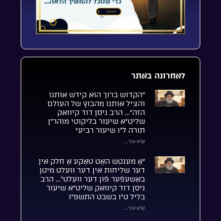
לאחרונה באתר
“הקדוש ברוך הוא קידש אותנו
והציל אותנו מהבוץ של העולם
הזה”… הרב ניסן דוד קיוואק
שליט”א שיעור בליקוטי מוהר”ן
תורה ל”ו שיעור רביעי
קרא עוד...
“אַ מענטש האָט טאַקע אַ חלק אין
דער שליחות אין דער וועלט מיטן
באַשעפֿער פֿון דער וועלט”… הרב
ניסן דוד קיוואק שליט”א שיעור
בליל ט”ו בשבט התשפ”ו
קרא עוד...