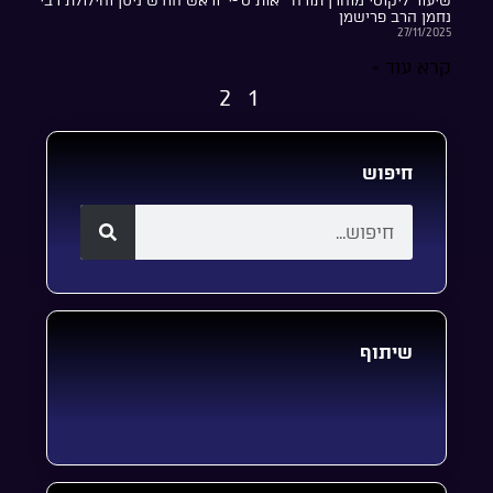
שיעור ליקוטי מוהרן תורה ‘ אות ט’-י’ וראש חודש ניסן והילולת רבי
נחמן הרב פרישמן
27/11/2025
קרא עוד »
2
1
חיפוש
שיתוף