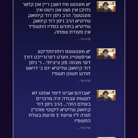
“אַ מענטש מוז האָבן ריין און קלאָר
גלויבן אין גאָט און נישט אין
מענטשן”. הרב ניסן דוד קיווואק
שליט”א הרב ניסן דוד קיוואק
שליט”א בחודש כסליו התשפ”ד
אין סעודת שמחה.
קרא עוד...
“אַ מענטשנס רוחניותדיקע
אויפֿשטייג ווערט דערגרייכט דורך
דער מצווה פֿון ציצית”… ר’ ניסן
דוד קיוואק שליט”א יום ב’ דראש
חודש חשוון תשפ”ו
קרא עוד...
“אברהם אבינו לימד אותנו לא
לעשות עבודה זרה מדברים
בעולם הזה”… הרב ניסן דוד
קיוואק שליט”א ליקוטי מוהר”ן
תורה ל”ו שיעור 3 פרשת בשלח
התשפ”ו
קרא עוד...