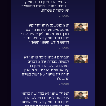
שליט”א הרב ניסן דוד קיוואק
שליט”א בחודש כסליו התשפ”ד
אין סעודת שמחה.
קרא עוד...
“אַ מענטשנס רוחניותדיקע
אויפֿשטייג ווערט דערגרייכט
דורך דער מצווה פֿון ציצית”… ר’
ניסן דוד קיוואק שליט”א יום ב’
דראש חודש חשוון תשפ”ו
קרא עוד...
“אברהם אבינו לימד אותנו לא
לעשות עבודה זרה מדברים
בעולם הזה”… הרב ניסן דוד
קיוואק שליט”א ליקוטי מוהר”ן
תורה ל”ו שיעור 3 פרשת בשלח
התשפ”ו
קרא עוד...
“אפילו שאני לא בקדושה כראוי
עדיין אני לפחות רוצה”… הרב
ניסן דוד קיוואק שליט”א השיעור