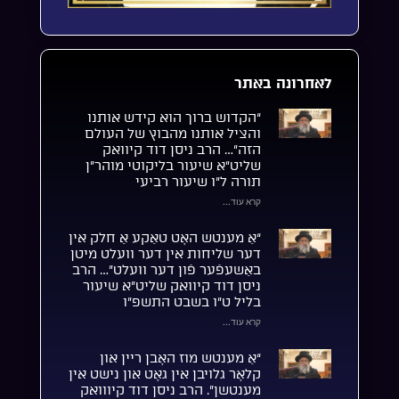
לאחרונה באתר
“הקדוש ברוך הוא קידש אותנו
והציל אותנו מהבוץ של העולם
הזה”… הרב ניסן דוד קיוואק
שליט”א שיעור בליקוטי מוהר”ן
תורה ל”ו שיעור רביעי
קרא עוד...
“אַ מענטש האָט טאַקע אַ חלק אין
דער שליחות אין דער וועלט מיטן
באַשעפֿער פֿון דער וועלט”… הרב
ניסן דוד קיוואק שליט”א שיעור
בליל ט”ו בשבט התשפ”ו
קרא עוד...
“אַ מענטש מוז האָבן ריין און
קלאָר גלויבן אין גאָט און נישט אין
מענטשן”. הרב ניסן דוד קיווואק