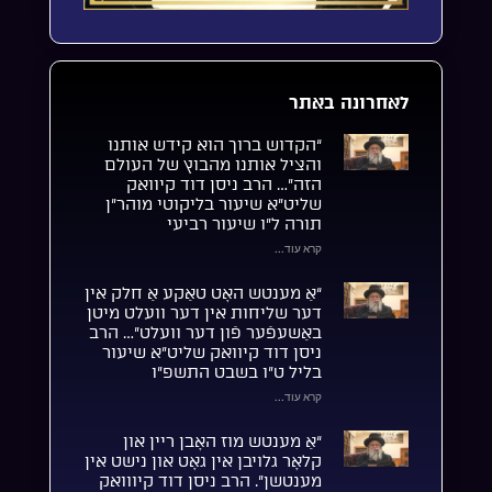
לאחרונה באתר
“הקדוש ברוך הוא קידש אותנו
והציל אותנו מהבוץ של העולם
הזה”… הרב ניסן דוד קיוואק
שליט”א שיעור בליקוטי מוהר”ן
תורה ל”ו שיעור רביעי
קרא עוד...
“אַ מענטש האָט טאַקע אַ חלק אין
דער שליחות אין דער וועלט מיטן
באַשעפֿער פֿון דער וועלט”… הרב
ניסן דוד קיוואק שליט”א שיעור
בליל ט”ו בשבט התשפ”ו
קרא עוד...
“אַ מענטש מוז האָבן ריין און
קלאָר גלויבן אין גאָט און נישט אין
מענטשן”. הרב ניסן דוד קיווואק