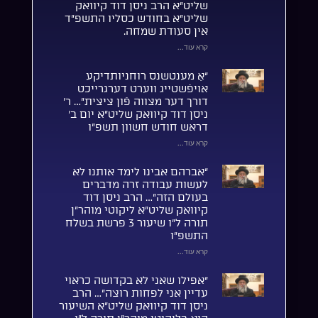
שליט”א הרב ניסן דוד קיוואק
שליט”א בחודש כסליו התשפ”ד
אין סעודת שמחה.
קרא עוד...
“אַ מענטשנס רוחניותדיקע
אויפֿשטייג ווערט דערגרייכט
דורך דער מצווה פֿון ציצית”… ר’
ניסן דוד קיוואק שליט”א יום ב’
דראש חודש חשוון תשפ”ו
קרא עוד...
“אברהם אבינו לימד אותנו לא
לעשות עבודה זרה מדברים
בעולם הזה”… הרב ניסן דוד
קיוואק שליט”א ליקוטי מוהר”ן
תורה ל”ו שיעור 3 פרשת בשלח
התשפ”ו
קרא עוד...
“אפילו שאני לא בקדושה כראוי
עדיין אני לפחות רוצה”… הרב
ניסן דוד קיוואק שליט”א השיעור