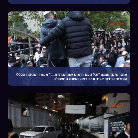
אוקראינה אומן: “וכל העם רואים את הקולות… ” מעמד התיקון הכללי
העולמי שידור ישיר ערב ראש השנה התשפ”ג