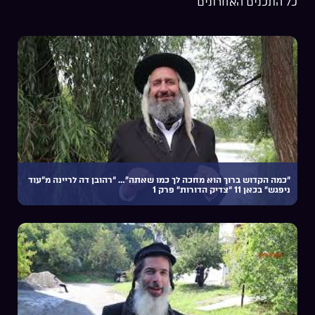
כל התכנים האחרונים
“כמה הקדוש ברוך הוא מחכה לך כמו שאתה”… “רהובן דה לריינה מ”עוד
ניפגש” בכאן 11 “צדיק הדורות” פרק 1