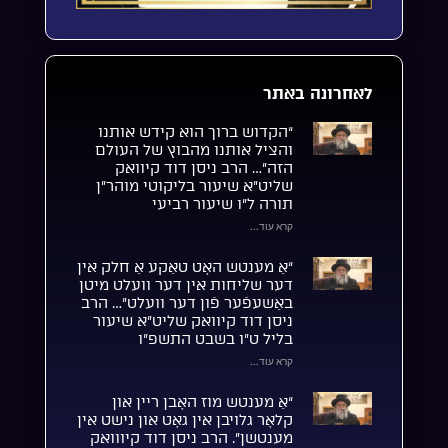
לאחרונה באתר
“הקדוש ברוך הוא קידש אותנו
והציל אותנו מהבוץ של העולם
הזה”… הרב ניסן דוד קיוואק
שליט”א שיעור בליקוטי מוהר”ן
תורה ל”ו שיעור רביעי
קרא עוד...
“אַ מענטש האָט טאַקע אַ חלק אין
דער שליחות אין דער וועלט מיטן
באַשעפֿער פֿון דער וועלט”… הרב
ניסן דוד קיוואק שליט”א שיעור
בליל ט”ו בשבט התשפ”ו
קרא עוד...
“אַ מענטש מוז האָבן ריין און
קלאָר גלויבן אין גאָט און נישט אין
מענטשן”. הרב ניסן דוד קיווואק