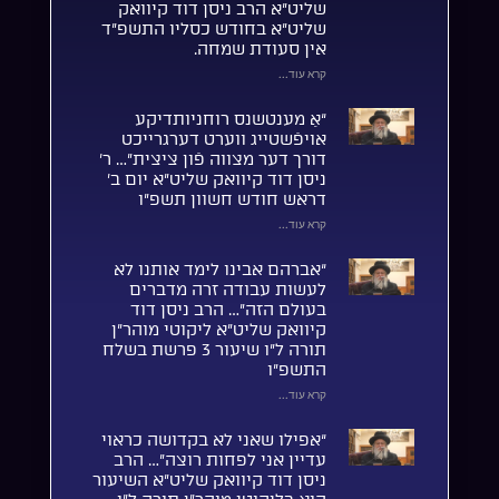
שליט”א הרב ניסן דוד קיוואק
שליט”א בחודש כסליו התשפ”ד
אין סעודת שמחה.
קרא עוד...
“אַ מענטשנס רוחניותדיקע
אויפֿשטייג ווערט דערגרייכט
דורך דער מצווה פֿון ציצית”… ר’
ניסן דוד קיוואק שליט”א יום ב’
דראש חודש חשוון תשפ”ו
קרא עוד...
“אברהם אבינו לימד אותנו לא
לעשות עבודה זרה מדברים
בעולם הזה”… הרב ניסן דוד
קיוואק שליט”א ליקוטי מוהר”ן
תורה ל”ו שיעור 3 פרשת בשלח
התשפ”ו
קרא עוד...
“אפילו שאני לא בקדושה כראוי
עדיין אני לפחות רוצה”… הרב
ניסן דוד קיוואק שליט”א השיעור