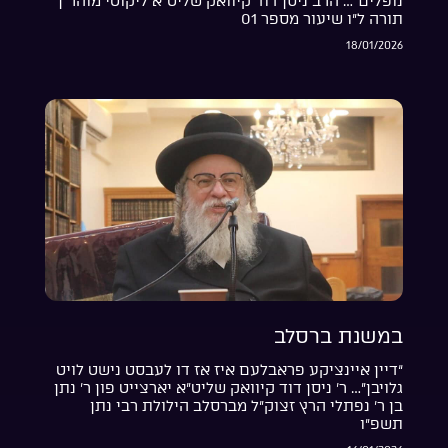
נופלים”… הרב ניסן דוד קיוואק שליט”א ליקוטי מוהר”ן
תורה ל”ו שיעור מספר 01
18/01/2026
במשנת ברסלב
“דיין איינציקע פראבלעם איז אז דו לעבסט נישט לויט
גלויבן”… ר’ ניסן דוד קיוואק שליט”א יארצייט פון ר’ נתן
בן ר’ נפתלי הרץ זצוק”ל מברסלב הילולת רבי נתן
תשפ”ו