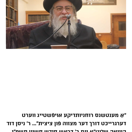
“אַ מענטשנס רוחניותדיקע אויפֿשטייג ווערט
דערגרייכט דורך דער מצווה פֿון ציצית”… ר’ ניסן דוד
קיוואק שליט”א יום ב’ דראש חודש חשוון תשפ”ו