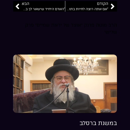
הקודם
הבא
“אם אתה רוצה לחיות בתוך האמונה תדבר קבוע עם אלוקים ככה תחיה חיים של גן עדן… קינן גלעד…
“האדם היחיד שישאר לך בסוף זה הבן/הבת זוז… אז תדון לכף זכות… “רהובן מהסדרה “עוד ניפגש בכאן 11
הרב מוטה פרנק “אוצר של יראת שמיים” פרק
שלישי
במשנת ברסלב