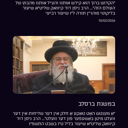
“הקדוש ברוך הוא קידש אותנו והציל אותנו מהבוץ של
העולם הזה”… הרב ניסן דוד קיוואק שליט”א שיעור
בליקוטי מוהר”ן תורה ל”ו שיעור רביעי
10/02/2026
במשנת ברסלב
“אַ מענטש האָט טאַקע אַ חלק אין דער שליחות אין דער
וועלט מיטן באַשעפֿער פֿון דער וועלט”… הרב ניסן דוד
קיוואק שליט”א שיעור בליל ט”ו בשבט התשפ”ו