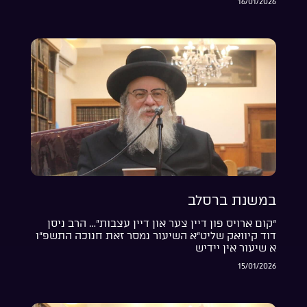
16/01/2026
במשנת ברסלב
“קום ארויס פון דיין צער און דיין עצבות”… הרב ניסן
דוד קיוואק שליט”א השיעור נמסר זאת חנוכה התשפ”ו
א שיעור אין יידיש
15/01/2026