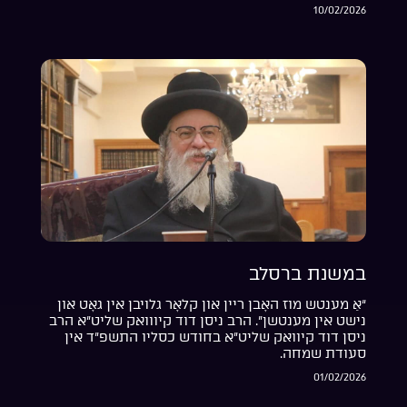
10/02/2026
במשנת ברסלב
“אַ מענטש מוז האָבן ריין און קלאָר גלויבן אין גאָט און
נישט אין מענטשן”. הרב ניסן דוד קיווואק שליט”א הרב
ניסן דוד קיוואק שליט”א בחודש כסליו התשפ”ד אין
סעודת שמחה.
01/02/2026