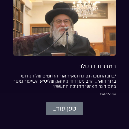
במשנת ברסלב
“בחג החנוכה נפתח ומאיר אור הרחמים של הקדוש
ברוך הוא”… הרב ניסן דוד קיוואק שליט”א השיעור נמסר
ביום ו’ נר חמישי דחנוכה התשפ”ו
15/01/2026
טען עוד...