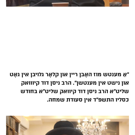
“אַ מענטש מוז האָבן ריין און קלאָר גלויבן אין גאָט
און נישט אין מענטשן”. הרב ניסן דוד קיווואק
שליט”א הרב ניסן דוד קיוואק שליט”א בחודש
כסליו התשפ”ד אין סעודת שמחה.