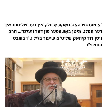
“אַ מענטש האָט טאַקע אַ חלק אין דער שליחות אין
דער וועלט מיטן באַשעפֿער פֿון דער וועלט”… הרב
ניסן דוד קיוואק שליט”א שיעור בליל ט”ו בשבט
התשפ”ו