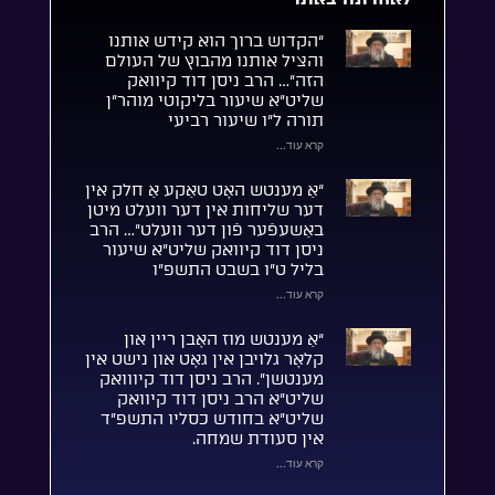
“הקדוש ברוך הוא קידש אותנו
והציל אותנו מהבוץ של העולם
הזה”… הרב ניסן דוד קיוואק
שליט”א שיעור בליקוטי מוהר”ן
תורה ל”ו שיעור רביעי
קרא עוד...
“אַ מענטש האָט טאַקע אַ חלק אין
דער שליחות אין דער וועלט מיטן
באַשעפֿער פֿון דער וועלט”… הרב
ניסן דוד קיוואק שליט”א שיעור
בליל ט”ו בשבט התשפ”ו
קרא עוד...
“אַ מענטש מוז האָבן ריין און
קלאָר גלויבן אין גאָט און נישט אין
מענטשן”. הרב ניסן דוד קיווואק
שליט”א הרב ניסן דוד קיוואק
שליט”א בחודש כסליו התשפ”ד
אין סעודת שמחה.
קרא עוד...