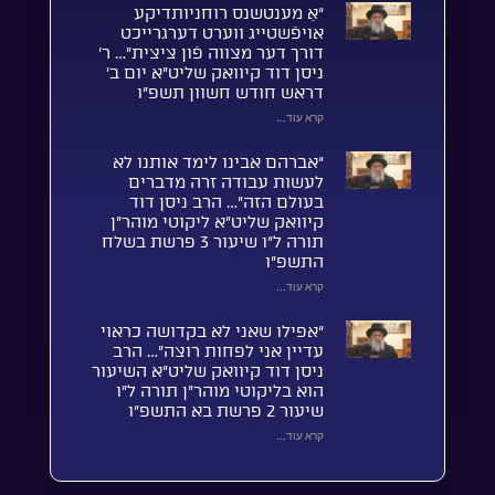
“אַ מענטשנס רוחניותדיקע
אויפֿשטייג ווערט דערגרייכט
דורך דער מצווה פֿון ציצית”… ר’
ניסן דוד קיוואק שליט”א יום ב’
דראש חודש חשוון תשפ”ו
קרא עוד...
“אברהם אבינו לימד אותנו לא
לעשות עבודה זרה מדברים
בעולם הזה”… הרב ניסן דוד
קיוואק שליט”א ליקוטי מוהר”ן
תורה ל”ו שיעור 3 פרשת בשלח
התשפ”ו
קרא עוד...
“אפילו שאני לא בקדושה כראוי
עדיין אני לפחות רוצה”… הרב
ניסן דוד קיוואק שליט”א השיעור
הוא בליקוטי מוהר”ן תורה ל”ו
שיעור 2 פרשת בא התשפ”ו
קרא עוד...