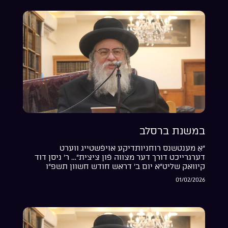
במשנת ברסלב
“אַ מענטשנס רוחניותדיקע אויפֿשטייג ווערט
דערגרייכט דורך דער מצווה פֿון ציצית”… ר’ ניסן דוד
קיוואק שליט”א יום ב’ דראש חודש חשוון תשפ”ו
01/02/2026