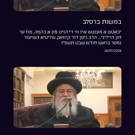
במשנת ברסלב
“כאָטש אַ מענטש איז ווי די הויט פֿון אַ בהמה, מוז ער
זײַן הייליג”… הרב ניסן דוד קיוואק שליט”א השיעור
נמסר בראש חודש שבט תשפ”ו
26/01/2026