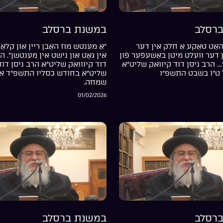
רסלב
במשנת ברסלב
אָט טאַקע אַ חלק אין דער
“אַ מענטש מוז האָבן ריין און קלאָר
דער וועלט מיטן באַשעפֿער פֿון
אין גאָט און נישט אין מענטשן”. ה
… הרב ניסן דוד קיוואק שליט”א
דוד קיווואק שליט”א הרב ניסן דוד
 ט”ו בשבט התשפ”ו
שליט”א בחודש כסליו התשפ”ד אי
שמחה.
01/02/2026
רסלב
במשנת ברסלב