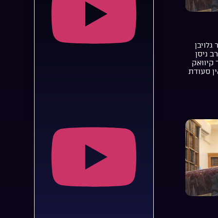
 גלויבן
רב ניסן
 קיוואק
ן סעודת