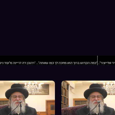
“אדם שרוצה להיות ספורטאי צריך ללמוד איך להיות ספורטאי”… “יאיר אלייצור” להמליך את המלך פרק1מקום בלב