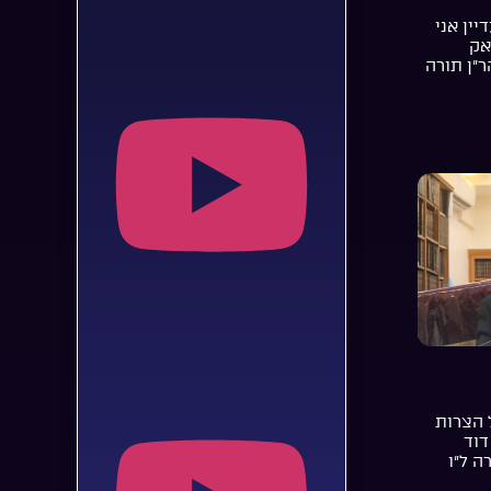
יין אני
אק
ר”ן תורה
 הצרות
דוד
ה ל”ו