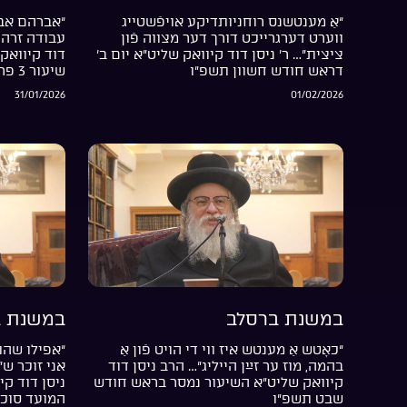
“אַ מענטשנס רוחניותדיקע אויפֿשטייג
“אברהם אבי
ווערט דערגרייכט דורך דער מצווה פֿון
עבודה זרה 
ציצית”… ר’ ניסן דוד קיוואק שליט”א יום ב’
דוד קיוואק 
דראש חודש חשוון תשפ”ו
שיעור 3 פרשת בשלח התשפ”ו
31/01/2026
01/02/2026
במשנת ברסלב
במשנת ב
“כאָטש אַ מענטש איז ווי די הויט פֿון אַ
“אפילו שהת
בהמה, מוז ער זײַן הייליג”… הרב ניסן דוד
אני זוכר ש
קיוואק שליט”א השיעור נמסר בראש חודש
ניסן דוד קי
שבט תשפ”ו
המועד סוכ