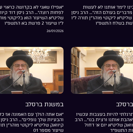
נו לימד אותנו לא לעשות
“אפילו שאני לא בקדושה כראוי עד
מדברים בעולם הזה”… הרב ניסן
לפחות רוצה”… הרב ניסן דוד קיוו
שליט”א ליקוטי מוהר”ן תורה ל”ו
שליט”א השיעור הוא בליקוטי מוה
ל”ו שיעור 2 פרשת בא התשפ”ו
26/01/2026
רסלב
במשנת ברסלב
רגלתי להיות בעצבות עכשיו
“אם אתה הולך עם האמונה אז כל
”אהבת אותנו ורצית בנו”… הרב
והבעיות שלך נופלים”… הרב ניסן 
וואק שליט”א יום א’ דחול
קיוואק שליט”א ליקוטי מוהר”ן תור
ות התשפ”ד
שיעור מספר 01