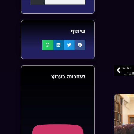
שיתוף
הבא
“כמה הקדוש ברוך הוא מחכה לך כמו שאתה”… “רהובן דה לריינה מ”עוד ניפגש” בכאן 11 “צדיק הדורות” פרק 1
לאחרונה בערוץ