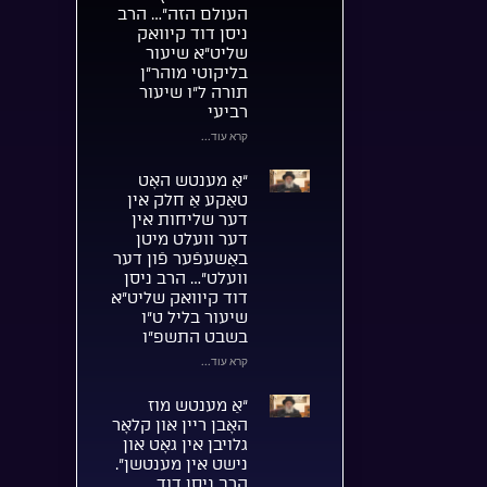
העולם הזה”… הרב
ניסן דוד קיוואק
שליט”א שיעור
בליקוטי מוהר”ן
תורה ל”ו שיעור
רביעי
קרא עוד...
“אַ מענטש האָט
טאַקע אַ חלק אין
דער שליחות אין
דער וועלט מיטן
באַשעפֿער פֿון דער
וועלט”… הרב ניסן
דוד קיוואק שליט”א
שיעור בליל ט”ו
בשבט התשפ”ו
קרא עוד...
“אַ מענטש מוז
האָבן ריין און קלאָר
גלויבן אין גאָט און
נישט אין מענטשן”.
הרב ניסן דוד