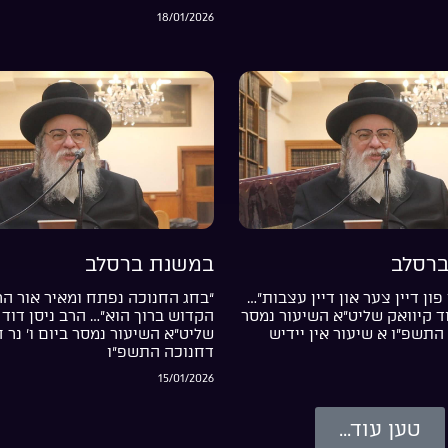
18/01/2026
רסלב
במשנת ברסלב
פון דיין צער און דיין עצבות”…
“בחג החנוכה נפתח ומאיר אור ה
וד קיוואק שליט”א השיעור נמסר
הקדוש ברוך הוא”… הרב ניסן דוד 
התשפ”ו א שיעור אין יידיש
שליט”א השיעור נמסר ביום ו’ נר 
דחנוכה התשפ”ו
15/01/2026
טען עוד...