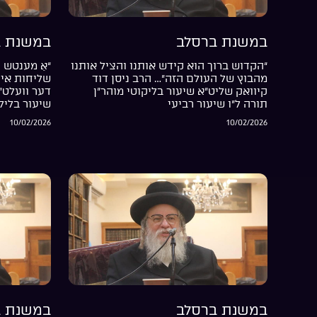
במשנת ברסלב
במשנת ב
“הקדוש ברוך הוא קידש אותנו והציל אותנו
“אַ מענטש ה
מהבוץ של העולם הזה”… הרב ניסן דוד
שליחות אין 
קיוואק שליט”א שיעור בליקוטי מוהר”ן
דער וועלט”
תורה ל”ו שיעור רביעי
שיעור בליל
10/02/2026
10/02/2026
במשנת ברסלב
במשנת ב