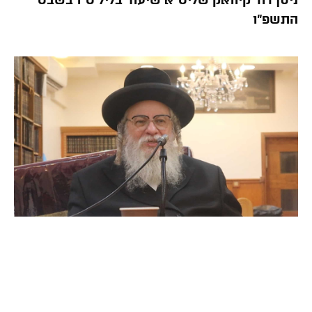
ניסן דוד קיוואק שליט”א שיעור בליל ט”ו בשבט
התשפ”ו