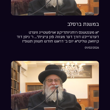
במשנת ברסלב
“אַ מענטשנס רוחניותדיקע אויפֿשטייג ווערט
דערגרייכט דורך דער מצווה פֿון ציצית”… ר’ ניסן דוד
קיוואק שליט”א יום ב’ דראש חודש חשוון תשפ”ו
01/02/2026