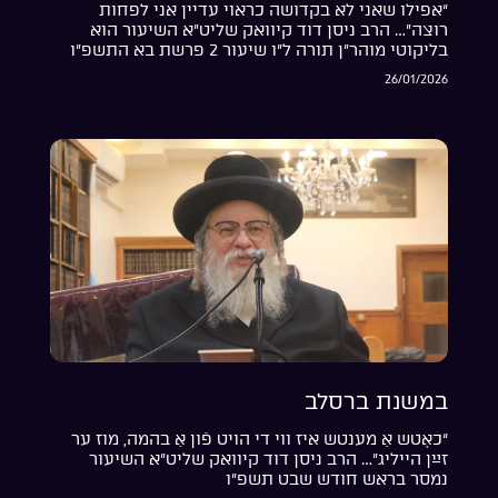
“אפילו שאני לא בקדושה כראוי עדיין אני לפחות
רוצה”… הרב ניסן דוד קיוואק שליט”א השיעור הוא
בליקוטי מוהר”ן תורה ל”ו שיעור 2 פרשת בא התשפ”ו
26/01/2026
במשנת ברסלב
“כאָטש אַ מענטש איז ווי די הויט פֿון אַ בהמה, מוז ער
זײַן הייליג”… הרב ניסן דוד קיוואק שליט”א השיעור
נמסר בראש חודש שבט תשפ”ו