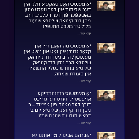
“אַ מענטש האָט טאַקע אַ חלק אין
דער שליחות אין דער וועלט מיטן
באַשעפֿער פֿון דער וועלט”… הרב
ניסן דוד קיוואק שליט”א שיעור
בליל ט”ו בשבט התשפ”ו
קרא עוד...
“אַ מענטש מוז האָבן ריין און
קלאָר גלויבן אין גאָט און נישט אין
מענטשן”. הרב ניסן דוד קיווואק
שליט”א הרב ניסן דוד קיוואק
שליט”א בחודש כסליו התשפ”ד
אין סעודת שמחה.
קרא עוד...
“אַ מענטשנס רוחניותדיקע
אויפֿשטייג ווערט דערגרייכט
דורך דער מצווה פֿון ציצית”… ר’
ניסן דוד קיוואק שליט”א יום ב’
דראש חודש חשוון תשפ”ו
קרא עוד...
“אברהם אבינו לימד אותנו לא