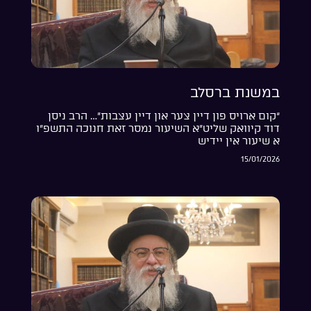
במשנת ברסלב
“קום ארויס פון דיין צער און דיין עצבות”… הרב ניסן
דוד קיוואק שליט”א השיעור נמסר זאת חנוכה התשפ”ו
א שיעור אין יידיש
15/01/2026