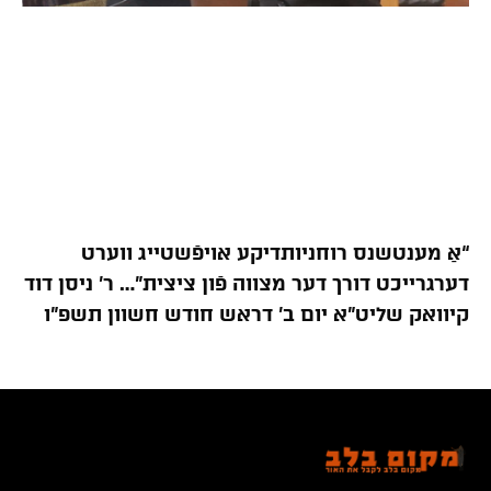
“אַ מענטשנס רוחניותדיקע אויפֿשטייג ווערט
דערגרייכט דורך דער מצווה פֿון ציצית”… ר’ ניסן דוד
קיוואק שליט”א יום ב’ דראש חודש חשוון תשפ”ו