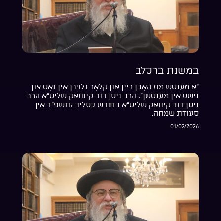
במשנת ברסלב
“אַ מענטש מוז האָבן ריין און קלאָר גלויבן אין גאָט און
נישט אין מענטשן”. הרב ניסן דוד קיווואק שליט”א הרב
ניסן דוד קיוואק שליט”א בחודש כסליו התשפ”ד אין
סעודת שמחה.
01/02/2026