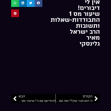
אין לי
דיבורים!
שיעור מס 1
התבודדות-שאלות
ותשובות
הרב ישראל
מאיר
גלינסקי
הקודם
הבא
ה’ הוא חבר שלך?! ומה עם יראת הכבוד?~פרק סיום מס 14 התבודדות-שאלות ותשובות הרב ישראל מאיר גלינסקי
להתייעץ עם ה’! שיעור מס 11 התבודדות-שאלות ותשובות הרב ישראל מאיר גלינסקי