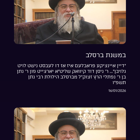
במשנת ברסלב
“דיין איינציקע פראבלעם איז אז דו לעבסט נישט לויט
גלויבן”… ר’ ניסן דוד קיוואק שליט”א יארצייט פון ר’ נתן
בן ר’ נפתלי הרץ זצוק”ל מברסלב הילולת רבי נתן
תשפ”ו
16/01/2026