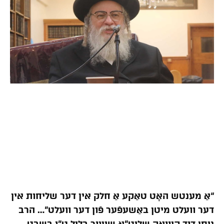
“אַ מענטש האָט טאַקע אַ חלק אין דער שליחות אין
דער וועלט מיטן באַשעפֿער פֿון דער וועלט”… הרב