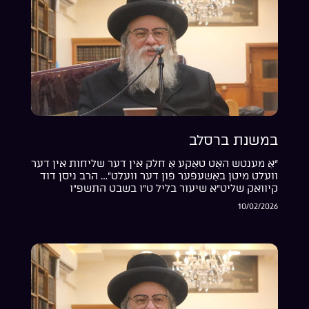
במשנת ברסלב
“אַ מענטש האָט טאַקע אַ חלק אין דער שליחות אין דער
וועלט מיטן באַשעפֿער פֿון דער וועלט”… הרב ניסן דוד
קיוואק שליט”א שיעור בליל ט”ו בשבט התשפ”ו
10/02/2026