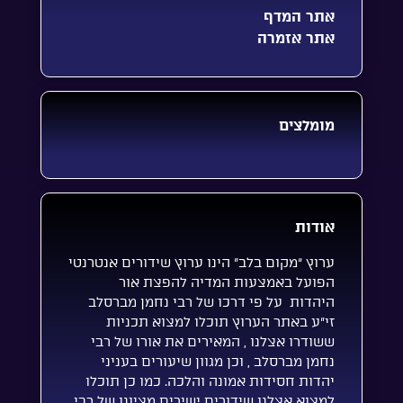
אתר המדף
אתר אזמרה
מומלצים
אודות
ערוץ “מקום בלב” הינו ערוץ שידורים אנטרנטי
הפועל באמצעות המדיה להפצת אור
היהדות על פי דרכו של רבי נחמן מברסלב
זי”ע באתר הערוץ תוכלו למצוא תכניות
ששודרו אצלנו , המאירים את אורו של רבי
נחמן מברסלב , וכן מגוון שיעורים בעניני
יהדות חסידות אמונה והלכה. כמו כן תוכלו
למצוא אצלנו שידורים ישירים מציונו של רבי