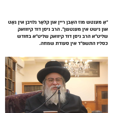
“אַ מענטש מוז האָבן ריין און קלאָר גלויבן אין גאָט
און נישט אין מענטשן”. הרב ניסן דוד קיווואק
שליט”א הרב ניסן דוד קיוואק שליט”א בחודש
כסליו התשפ”ד אין סעודת שמחה.