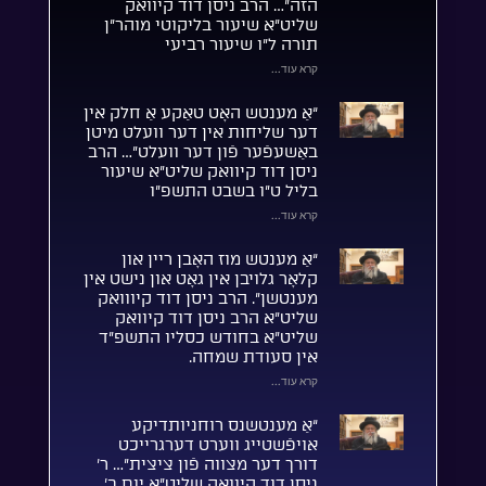
הזה”… הרב ניסן דוד קיוואק
שליט”א שיעור בליקוטי מוהר”ן
תורה ל”ו שיעור רביעי
קרא עוד...
“אַ מענטש האָט טאַקע אַ חלק אין
דער שליחות אין דער וועלט מיטן
באַשעפֿער פֿון דער וועלט”… הרב
ניסן דוד קיוואק שליט”א שיעור
בליל ט”ו בשבט התשפ”ו
קרא עוד...
“אַ מענטש מוז האָבן ריין און
קלאָר גלויבן אין גאָט און נישט אין
מענטשן”. הרב ניסן דוד קיווואק
שליט”א הרב ניסן דוד קיוואק
שליט”א בחודש כסליו התשפ”ד
אין סעודת שמחה.
קרא עוד...
“אַ מענטשנס רוחניותדיקע
אויפֿשטייג ווערט דערגרייכט
דורך דער מצווה פֿון ציצית”… ר’
ניסן דוד קיוואק שליט”א יום ב’