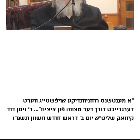
“אַ מענטשנס רוחניותדיקע אויפֿשטייג ווערט
דערגרייכט דורך דער מצווה פֿון ציצית”… ר’ ניסן דוד
קיוואק שליט”א יום ב’ דראש חודש חשוון תשפ”ו