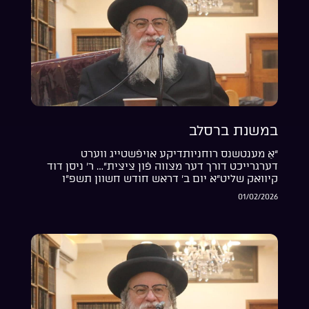
במשנת ברסלב
“אַ מענטשנס רוחניותדיקע אויפֿשטייג ווערט
דערגרייכט דורך דער מצווה פֿון ציצית”… ר’ ניסן דוד
קיוואק שליט”א יום ב’ דראש חודש חשוון תשפ”ו
01/02/2026