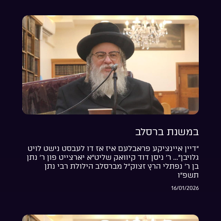
במשנת ברסלב
“דיין איינציקע פראבלעם איז אז דו לעבסט נישט לויט
גלויבן”… ר’ ניסן דוד קיוואק שליט”א יארצייט פון ר’ נתן
בן ר’ נפתלי הרץ זצוק”ל מברסלב הילולת רבי נתן
תשפ”ו
16/01/2026