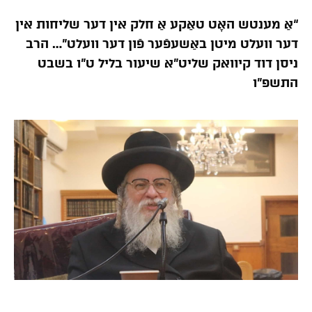
“אַ מענטש האָט טאַקע אַ חלק אין דער שליחות אין
דער וועלט מיטן באַשעפֿער פֿון דער וועלט”… הרב
ניסן דוד קיוואק שליט”א שיעור בליל ט”ו בשבט
התשפ”ו