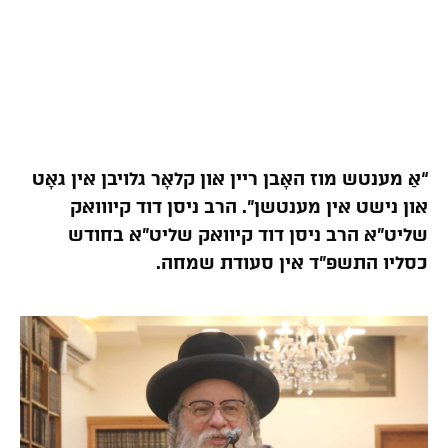
“אַ מענטש מוז האָבן ריין און קלאָר גלויבן אין גאָט
און נישט אין מענטשן”. הרב ניסן דוד קיווואק
שליט”א הרב ניסן דוד קיוואק שליט”א בחודש
כסליו התשפ”ד אין סעודת שמחה.