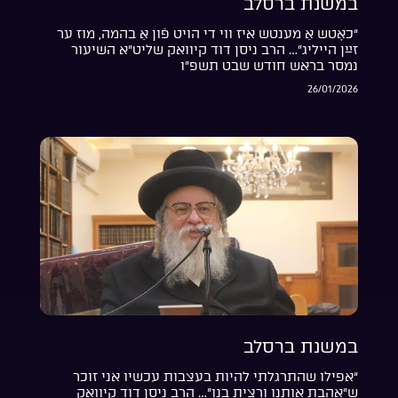
במשנת ברסלב
“כאָטש אַ מענטש איז ווי די הויט פֿון אַ בהמה, מוז ער
זײַן הייליג”… הרב ניסן דוד קיוואק שליט”א השיעור
נמסר בראש חודש שבט תשפ”ו
26/01/2026
במשנת ברסלב
“אפילו שהתרגלתי להיות בעצבות עכשיו אני זוכר
ש”אהבת אותנו ורצית בנו”… הרב ניסן דוד קיוואק