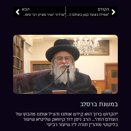
הקודם
הבא
“אפילו בצעד קטן בעולם הזה אדם צועד אלפים פרסאות בעולמות העליונים… משיבת נפש פרק 8
“שידור ישיר מציון רבי נחמן באומן:”העולם הזה מפחיד ומבלבל אבל אתה אל תפחד”… החיים והטוב פרק 2
במשנת ברסלב
“הקדוש ברוך הוא קידש אותנו והציל אותנו מהבוץ של
העולם הזה”… הרב ניסן דוד קיוואק שליט”א שיעור
בליקוטי מוהר”ן תורה ל”ו שיעור רביעי