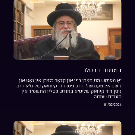
במשנת ברסלב
“אַ מענטש מוז האָבן ריין און קלאָר גלויבן אין גאָט און
נישט אין מענטשן”. הרב ניסן דוד קיווואק שליט”א הרב
ניסן דוד קיוואק שליט”א בחודש כסליו התשפ”ד אין
סעודת שמחה.
01/02/2026