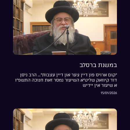
במשנת ברסלב
“קום ארויס פון דיין צער און דיין עצבות”… הרב ניסן
דוד קיוואק שליט”א השיעור נמסר זאת חנוכה התשפ”ו
א שיעור אין יידיש
15/01/2026