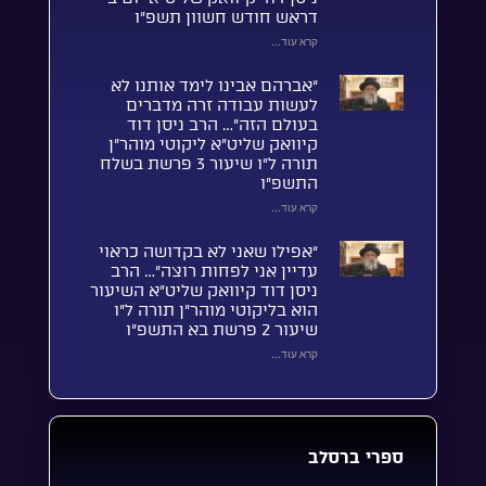
דראש חודש חשוון תשפ”ו
קרא עוד...
“אברהם אבינו לימד אותנו לא
לעשות עבודה זרה מדברים
בעולם הזה”… הרב ניסן דוד
קיוואק שליט”א ליקוטי מוהר”ן
תורה ל”ו שיעור 3 פרשת בשלח
התשפ”ו
קרא עוד...
“אפילו שאני לא בקדושה כראוי
עדיין אני לפחות רוצה”… הרב
ניסן דוד קיוואק שליט”א השיעור
הוא בליקוטי מוהר”ן תורה ל”ו
שיעור 2 פרשת בא התשפ”ו
קרא עוד...
ספרי ברסלב