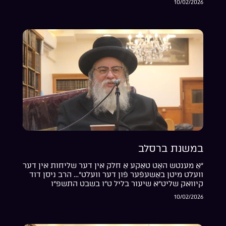
10/02/2026
במשנת ברסלב
“אַ מענטש האָט טאַקע אַ חלק אין דער שליחות אין דער
וועלט מיטן באַשעפֿער פֿון דער וועלט”… הרב ניסן דוד
קיוואק שליט”א שיעור בליל ט”ו בשבט התשפ”ו
10/02/2026