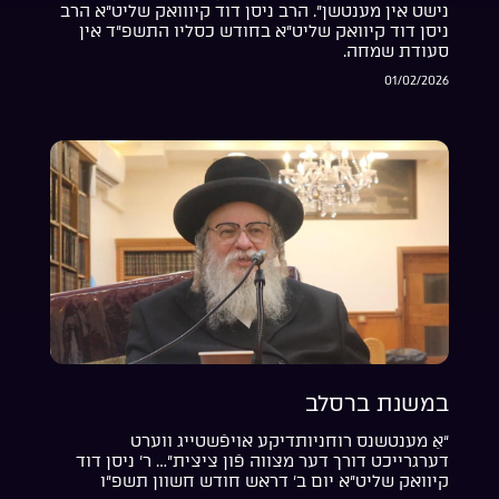
נישט אין מענטשן”. הרב ניסן דוד קיווואק שליט”א הרב
ניסן דוד קיוואק שליט”א בחודש כסליו התשפ”ד אין
סעודת שמחה.
01/02/2026
במשנת ברסלב
“אַ מענטשנס רוחניותדיקע אויפֿשטייג ווערט
דערגרייכט דורך דער מצווה פֿון ציצית”… ר’ ניסן דוד
קיוואק שליט”א יום ב’ דראש חודש חשוון תשפ”ו