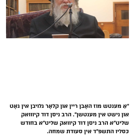
“אַ מענטש מוז האָבן ריין און קלאָר גלויבן אין גאָט
און נישט אין מענטשן”. הרב ניסן דוד קיווואק
שליט”א הרב ניסן דוד קיוואק שליט”א בחודש
כסליו התשפ”ד אין סעודת שמחה.