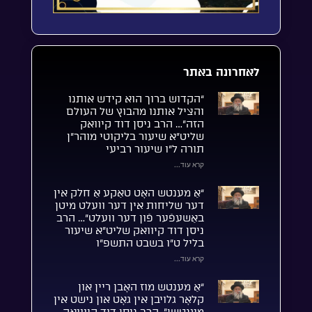
לאחרונה באתר
“הקדוש ברוך הוא קידש אותנו
והציל אותנו מהבוץ של העולם
הזה”… הרב ניסן דוד קיוואק
שליט”א שיעור בליקוטי מוהר”ן
תורה ל”ו שיעור רביעי
קרא עוד...
“אַ מענטש האָט טאַקע אַ חלק אין
דער שליחות אין דער וועלט מיטן
באַשעפֿער פֿון דער וועלט”… הרב
ניסן דוד קיוואק שליט”א שיעור
בליל ט”ו בשבט התשפ”ו
קרא עוד...
“אַ מענטש מוז האָבן ריין און
קלאָר גלויבן אין גאָט און נישט אין