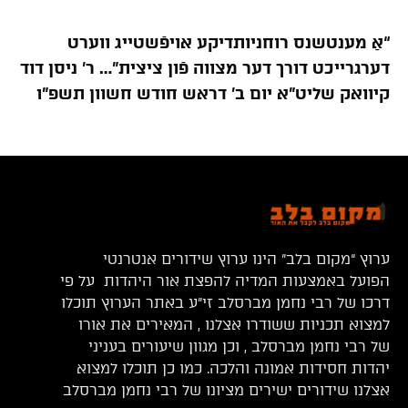
“אַ מענטשנס רוחניותדיקע אויפֿשטייג ווערט
דערגרייכט דורך דער מצווה פֿון ציצית”… ר’ ניסן דוד
קיוואק שליט”א יום ב’ דראש חודש חשוון תשפ”ו
ערוץ “מקום בלב” הינו ערוץ שידורים אנטרנטי
הפועל באמצעות המדיה להפצת אור היהדות על פי
דרכו של רבי נחמן מברסלב זי”ע באתר הערוץ תוכלו
למצוא תכניות ששודרו אצלנו , המאירים את אורו
של רבי נחמן מברסלב , וכן מגוון שיעורים בעניני
יהדות חסידות אמונה והלכה. כמו כן תוכלו למצוא
אצלנו שידורים ישירים מציונו של רבי נחמן מברסלב