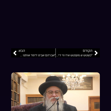
הקודם
הבא
“כאָטש אַ מענטש איז ווי די הויט פֿון אַ בהמה, מוז ער זײַן הייליג”… הרב ניסן דוד קיוואק שליט”א השיעור נמסר בראש חודש שבט תשפ”ו
“אברהם אבינו לימד אותנו לא לעשות עבודה זרה מדברים בעולם הזה”… הרב ניסן דוד קיוואק שליט”א ליקוטי מוהר”ן תורה ל”ו שיעור 3 פרשת בשלח התשפ”ו