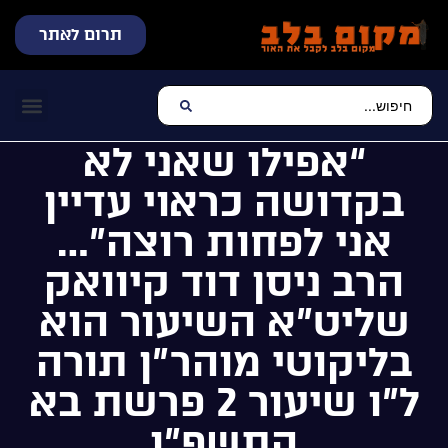
תרום לאתר
שידור חי
עכשיו מתנגן בלב
צרו קשר
דף הבית
מוזיקה יהוד
“אפילו שאני לא
בקדושה כראוי עדיין
אני לפחות רוצה”…
הרב ניסן דוד קיוואק
שליט”א השיעור הוא
בליקוטי מוהר”ן תורה
ל”ו שיעור 2 פרשת בא
התשפ”ו