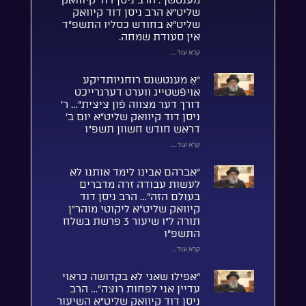
מענטשן”. הרב ניסן דוד קיווואק
שליט”א הרב ניסן דוד קיוואק
שליט”א בחודש כסליו התשפ”ד
אין סעודת שמחה.
קרא עוד...
“אַ מענטשנס רוחניותדיקע
אויפֿשטייג ווערט דערגרייכט
דורך דער מצווה פֿון ציצית”… ר’
ניסן דוד קיוואק שליט”א יום ב’
דראש חודש חשוון תשפ”ו
קרא עוד...
“אברהם אבינו לימד אותנו לא
לעשות עבודה זרה מדברים
בעולם הזה”… הרב ניסן דוד
קיוואק שליט”א ליקוטי מוהר”ן
תורה ל”ו שיעור 3 פרשת בשלח
התשפ”ו
קרא עוד...
“אפילו שאני לא בקדושה כראוי
עדיין אני לפחות רוצה”… הרב
ניסן דוד קיוואק שליט”א השיעור