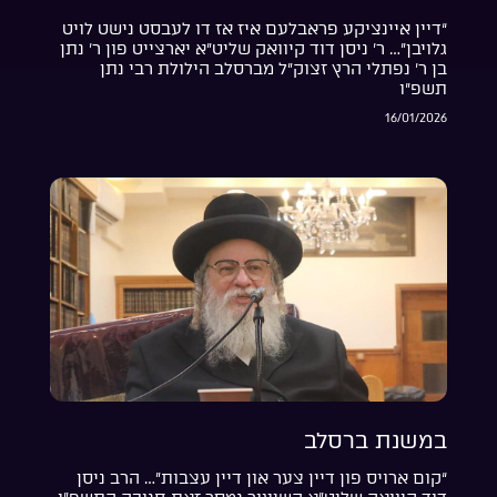
“דיין איינציקע פראבלעם איז אז דו לעבסט נישט לויט
גלויבן”… ר’ ניסן דוד קיוואק שליט”א יארצייט פון ר’ נתן
בן ר’ נפתלי הרץ זצוק”ל מברסלב הילולת רבי נתן
תשפ”ו
16/01/2026
במשנת ברסלב
“קום ארויס פון דיין צער און דיין עצבות”… הרב ניסן