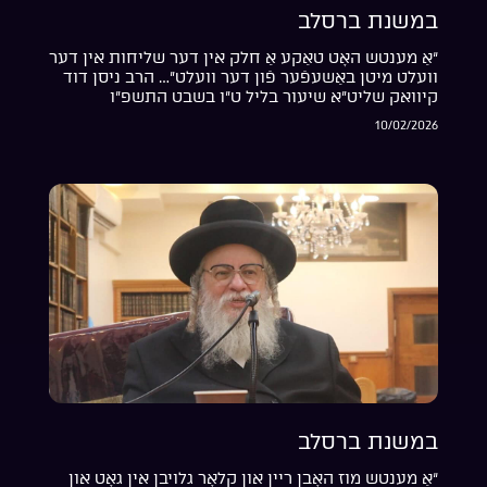
במשנת ברסלב
“אַ מענטש האָט טאַקע אַ חלק אין דער שליחות אין דער
וועלט מיטן באַשעפֿער פֿון דער וועלט”… הרב ניסן דוד
קיוואק שליט”א שיעור בליל ט”ו בשבט התשפ”ו
10/02/2026
במשנת ברסלב
“אַ מענטש מוז האָבן ריין און קלאָר גלויבן אין גאָט און