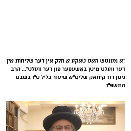
“אַ מענטש האָט טאַקע אַ חלק אין דער שליחות אין
דער וועלט מיטן באַשעפֿער פֿון דער וועלט”… הרב
ניסן דוד קיוואק שליט”א שיעור בליל ט”ו בשבט
התשפ”ו