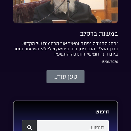
במשנת ברסלב
“בחג החנוכה נפתח ומאיר אור הרחמים של הקדוש
ברוך הוא”… הרב ניסן דוד קיוואק שליט”א השיעור נמסר
ביום ו’ נר חמישי דחנוכה התשפ”ו
15/01/2026
טען עוד...
חיפוש