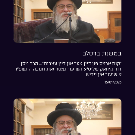
במשנת ברסלב
“קום ארויס פון דיין צער און דיין עצבות”… הרב ניסן
דוד קיוואק שליט”א השיעור נמסר זאת חנוכה התשפ”ו
א שיעור אין יידיש
15/01/2026