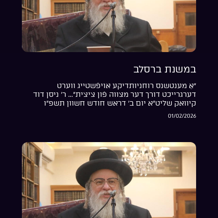
במשנת ברסלב
“אַ מענטשנס רוחניותדיקע אויפֿשטייג ווערט
דערגרייכט דורך דער מצווה פֿון ציצית”… ר’ ניסן דוד
קיוואק שליט”א יום ב’ דראש חודש חשוון תשפ”ו
01/02/2026