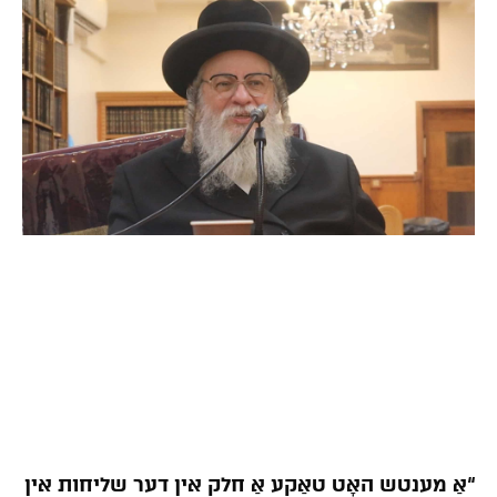
“אַ מענטש האָט טאַקע אַ חלק אין דער שליחות אין