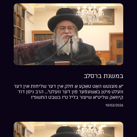
במשנת ברסלב
“אַ מענטש האָט טאַקע אַ חלק אין דער שליחות אין דער
וועלט מיטן באַשעפֿער פֿון דער וועלט”… הרב ניסן דוד
קיוואק שליט”א שיעור בליל ט”ו בשבט התשפ”ו
10/02/2026