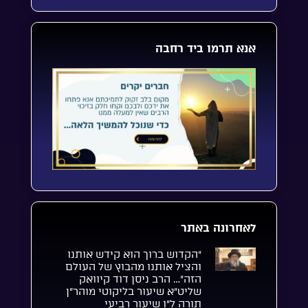
אנא תרמו ביד רחבה
לאחרונה באתר
“הקדוש ברוך הוא קידש אותנו
והציל אותנו מהבוץ של העולם
הזה”… הרב ניסן דוד קיוואק
שליט”א שיעור בליקוטי מוהר”ן
תורה ל”ו שיעור רביעי