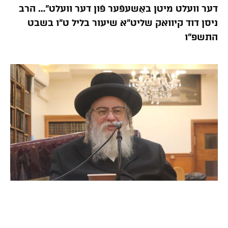
דער וועלט מיטן באַשעפֿער פֿון דער וועלט”… הרב
ניסן דוד קיוואק שליט”א שיעור בליל ט”ו בשבט
התשפ”ו