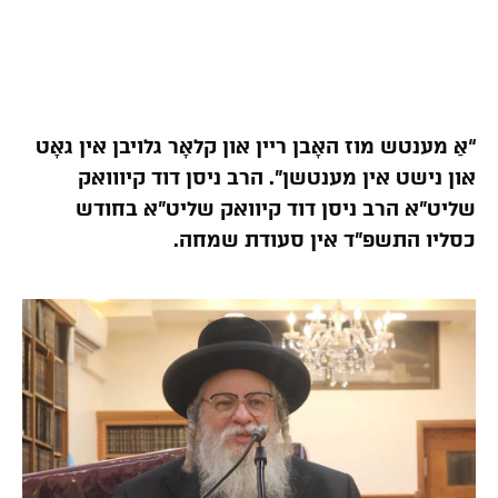
“אַ מענטש מוז האָבן ריין און קלאָר גלויבן אין גאָט
און נישט אין מענטשן”. הרב ניסן דוד קיווואק
שליט”א הרב ניסן דוד קיוואק שליט”א בחודש
כסליו התשפ”ד אין סעודת שמחה.