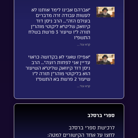
“אברהם אבינו לימד אותנו לא
לעשות עבודה זרה מדברים
בעולם הזה”… הרב ניסן דוד
קיוואק שליט”א ליקוטי מוהר”ן
תורה ל”ו שיעור 3 פרשת בשלח
התשפ”ו
קרא עוד...
“אפילו שאני לא בקדושה כראוי
עדיין אני לפחות רוצה”… הרב
ניסן דוד קיוואק שליט”א השיעור
הוא בליקוטי מוהר”ן תורה ל”ו
שיעור 2 פרשת בא התשפ”ו
קרא עוד...
ספרי ברסלב
לרכישת ספרי ברסלב
לחצו על אחד הקישורים למטה: