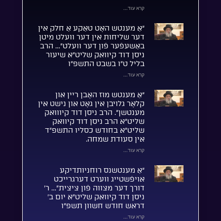
קרא עוד...
“אַ מענטש האָט טאַקע אַ חלק אין
דער שליחות אין דער וועלט מיטן
באַשעפֿער פֿון דער וועלט”… הרב
ניסן דוד קיוואק שליט”א שיעור
בליל ט”ו בשבט התשפ”ו
קרא עוד...
“אַ מענטש מוז האָבן ריין און
קלאָר גלויבן אין גאָט און נישט אין
מענטשן”. הרב ניסן דוד קיווואק
שליט”א הרב ניסן דוד קיוואק
שליט”א בחודש כסליו התשפ”ד
אין סעודת שמחה.
קרא עוד...
“אַ מענטשנס רוחניותדיקע
אויפֿשטייג ווערט דערגרייכט
דורך דער מצווה פֿון ציצית”… ר’
ניסן דוד קיוואק שליט”א יום ב’
דראש חודש חשוון תשפ”ו
קרא עוד...