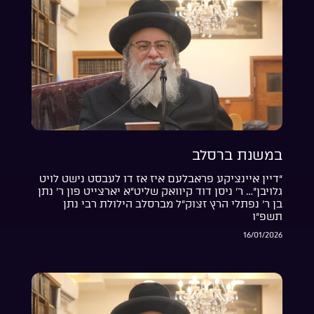
במשנת ברסלב
“דיין איינציקע פראבלעם איז אז דו לעבסט נישט לויט
גלויבן”… ר’ ניסן דוד קיוואק שליט”א יארצייט פון ר’ נתן
בן ר’ נפתלי הרץ זצוק”ל מברסלב הילולת רבי נתן
תשפ”ו
16/01/2026