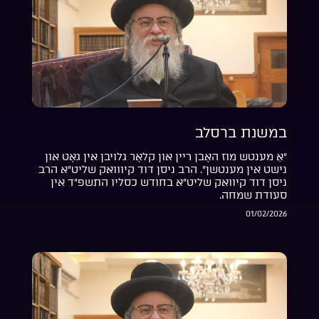
במשנת ברסלב
“אַ מענטש מוז האָבן ריין און קלאָר גלויבן אין גאָט און
נישט אין מענטשן”. הרב ניסן דוד קיווואק שליט”א הרב
ניסן דוד קיוואק שליט”א בחודש כסליו התשפ”ד אין
סעודת שמחה.
01/02/2026