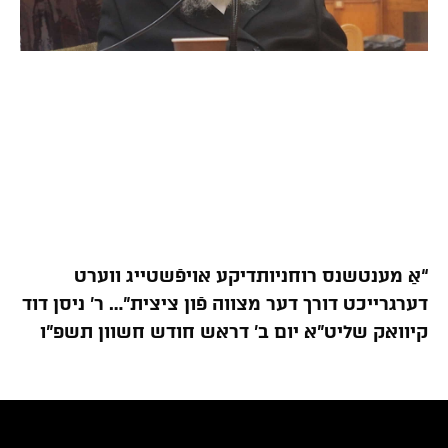
“אַ מענטשנס רוחניותדיקע אויפֿשטייג ווערט
דערגרייכט דורך דער מצווה פֿון ציצית”… ר’ ניסן דוד
קיוואק שליט”א יום ב’ דראש חודש חשוון תשפ”ו