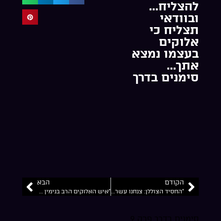
להצליח…
ובוודאי
תצליח כי
אלוקים
בעצמו נמצא
אתך…
סימנים בדרך
הקודם
הבא
“החסיד הצוללן: צנחנו עשרות פעמים ממטוסים בצבא… חיים טובים באמת זה רק עם אלוקים”…
“איש האלוקים הרב בנימין זאב חשין: אם אתה מתקרב לאנשים טובים.. ולומד תורה כל מה שתבקש תקבל מאלוקים…
סימנים בדרך פרק 9