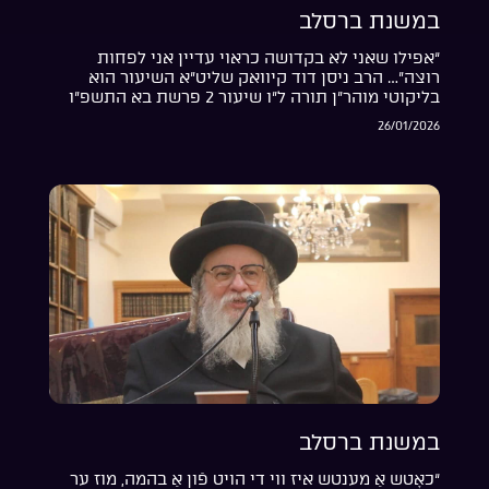
במשנת ברסלב
“אפילו שאני לא בקדושה כראוי עדיין אני לפחות
רוצה”… הרב ניסן דוד קיוואק שליט”א השיעור הוא
בליקוטי מוהר”ן תורה ל”ו שיעור 2 פרשת בא התשפ”ו
26/01/2026
במשנת ברסלב
“כאָטש אַ מענטש איז ווי די הויט פֿון אַ בהמה, מוז ער