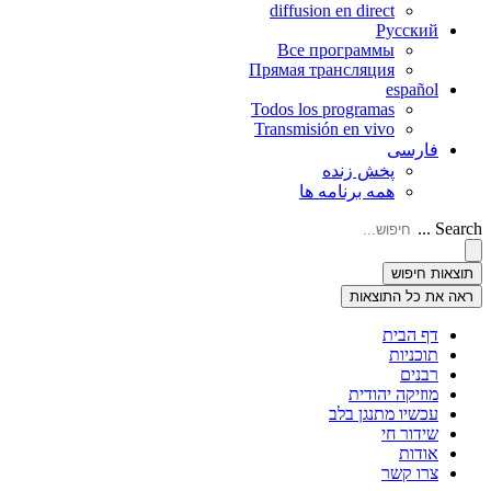
diffusion en direct
Русский
Все программы
Прямая трансляция
español
Todos los programas
Transmisión en vivo
فارسی
پخش زنده
همه برنامه ها
Search ...
תוצאות חיפוש
ראה את כל התוצאות
דף הבית
תוכניות
רבנים
מוזיקה יהודית
עכשיו מתנגן בלב
שידור חי
אודות
צרו קשר