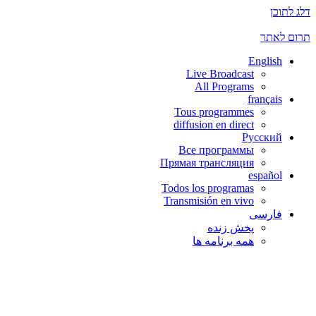
דלג לתוכן
תרום לאתר
English
Live Broadcast
All Programs
français
Tous programmes
diffusion en direct
Русский
Все программы
Прямая трансляция
español
Todos los programas
Transmisión en vivo
فارسی
پخش زنده
همه برنامه ها