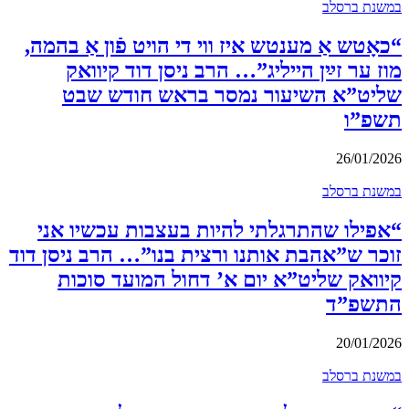
במשנת ברסלב
“כאָטש אַ מענטש איז ווי די הויט פֿון אַ בהמה,
מוז ער זײַן הייליג”… הרב ניסן דוד קיוואק
שליט”א השיעור נמסר בראש חודש שבט
תשפ”ו
26/01/2026
במשנת ברסלב
“אפילו שהתרגלתי להיות בעצבות עכשיו אני
זוכר ש”אהבת אותנו ורצית בנו”… הרב ניסן דוד
קיוואק שליט”א יום א’ דחול המועד סוכות
התשפ”ד
20/01/2026
במשנת ברסלב