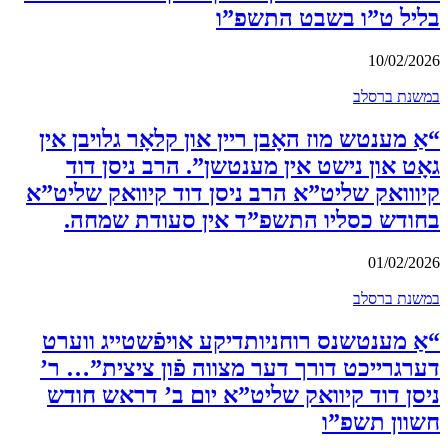
בליל ט”ו בשבט התשפ”ו
10/02/2026
במשנת ברסלב
“אַ מענטש מוז האָבן ריין און קלאָר גלויבן אין
גאָט און נישט אין מענטשן”. הרב ניסן דוד
קיווואק שליט”א הרב ניסן דוד קיוואק שליט”א
בחודש כסליו התשפ”ד אין סעודת שמחה.
01/02/2026
במשנת ברסלב
“אַ מענטשנס רוחניותדיקע אויפֿשטייג ווערט
דערגרייכט דורך דער מצווה פֿון ציצית”… ר’
ניסן דוד קיוואק שליט”א יום ב’ דראש חודש
חשוון תשפ”ו