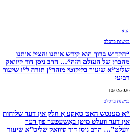
הבא
במשנת ברסלב
“הקדוש ברוך הוא קידש אותנו והציל אותנו
מהבוץ של העולם הזה”… הרב ניסן דוד קיוואק
שליט”א שיעור בליקוטי מוהר”ן תורה ל”ו שיעור
רביעי
10/02/2026
במשנת ברסלב
“אַ מענטש האָט טאַקע אַ חלק אין דער שליחות
אין דער וועלט מיטן באַשעפֿער פֿון דער
וועלט”… הרב ניסן דוד קיוואק שליט”א שיעור