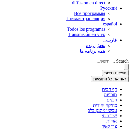
diffusion en direct
Русский
Все программы
Прямая трансляция
español
Todos los programas
Transmisión en vivo
فارسی
پخش زنده
همه برنامه ها
Search ...
תוצאות חיפוש
ראה את כל התוצאות
דף הבית
תוכניות
רבנים
מוזיקה יהודית
עכשיו מתנגן בלב
שידור חי
אודות
צרו קשר