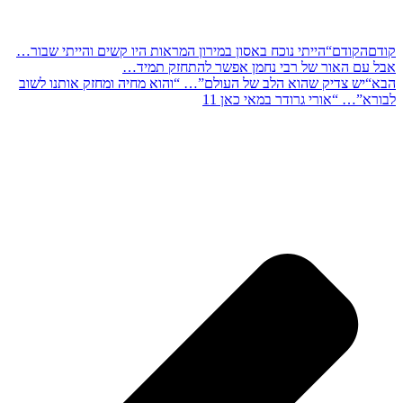
קודם
הקודם
“הייתי נוכח באסון במירון המראות היו קשים והייתי שבור…
אבל עם האור של רבי נחמן אפשר להתחזק תמיד…
הבא
“יש צדיק שהוא הלב של העולם”… “והוא מחיה ומחזק אותנו לשוב
לבורא”… “אורי גרודר במאי כאן 11