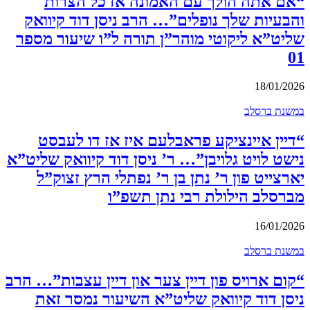
“אם אתה הולך עם האמונה אז כל הצרות
והבעיות שלך נופלים”… הרב ניסן דוד קיוואק
שליט”א ליקוטי מוהר”ן תורה ל”ו שיעור מספר
01
18/01/2026
במשנת ברסלב
“דיין איינציקע פראבלעם איז אז דו לעבסט
נישט לויט גלויבן”… ר’ ניסן דוד קיוואק שליט”א
יארצייט פון ר’ נתן בן ר’ נפתלי הרץ זצוק”ל
מברסלב הילולת רבי נתן תשפ”ו
16/01/2026
במשנת ברסלב
“קום ארויס פון דיין צער און דיין עצבות”… הרב
ניסן דוד קיוואק שליט”א השיעור נמסר זאת