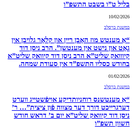
בליל ט”ו בשבט התשפ”ו
10/02/2026
במשנת ברסלב
“אַ מענטש מוז האָבן ריין און קלאָר גלויבן אין
גאָט און נישט אין מענטשן”. הרב ניסן דוד
קיווואק שליט”א הרב ניסן דוד קיוואק שליט”א
בחודש כסליו התשפ”ד אין סעודת שמחה.
01/02/2026
במשנת ברסלב
“אַ מענטשנס רוחניותדיקע אויפֿשטייג ווערט
דערגרייכט דורך דער מצווה פֿון ציצית”… ר’
ניסן דוד קיוואק שליט”א יום ב’ דראש חודש
חשוון תשפ”ו