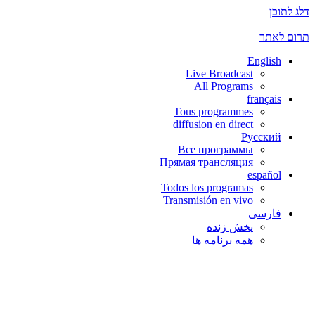
דלג לתוכן
תרום לאתר
English
Live Broadcast
All Programs
français
Tous programmes
diffusion en direct
Русский
Все программы
Прямая трансляция
español
Todos los programas
Transmisión en vivo
فارسی
پخش زنده
همه برنامه ها