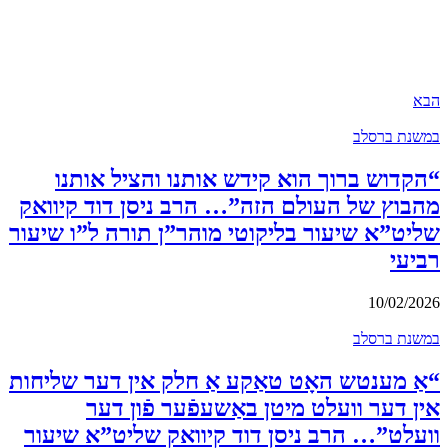
הבא
במשנת ברסלב
“הקדוש ברוך הוא קידש אותנו והציל אותנו
מהבוץ של העולם הזה”… הרב ניסן דוד קיוואק
שליט”א שיעור בליקוטי מוהר”ן תורה ל”ו שיעור
רביעי
10/02/2026
במשנת ברסלב
“אַ מענטש האָט טאַקע אַ חלק אין דער שליחות
אין דער וועלט מיטן באַשעפֿער פֿון דער
וועלט”… הרב ניסן דוד קיוואק שליט”א שיעור