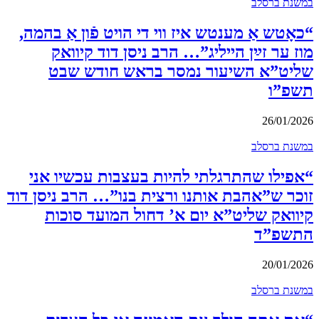
במשנת ברסלב
“כאָטש אַ מענטש איז ווי די הויט פֿון אַ בהמה,
מוז ער זײַן הייליג”… הרב ניסן דוד קיוואק
שליט”א השיעור נמסר בראש חודש שבט
תשפ”ו
26/01/2026
במשנת ברסלב
“אפילו שהתרגלתי להיות בעצבות עכשיו אני
זוכר ש”אהבת אותנו ורצית בנו”… הרב ניסן דוד
קיוואק שליט”א יום א’ דחול המועד סוכות
התשפ”ד
20/01/2026
במשנת ברסלב