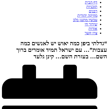
דף הבית
תוכניות
רבנים
מוזיקה יהודית
עכשיו מתנגן בלב
שידור חי
אודות
צרו קשר
“גדלתי ביפן כמה יאוש יש לאנשים כמה
עצבות”… עם ישראל תמיד אומרים ברוך
השם… בעזרת השם… קינן גלעד