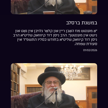
במשנת ברסלב
“אַ מענטש מוז האָבן ריין און קלאָר גלויבן אין גאָט און
נישט אין מענטשן”. הרב ניסן דוד קיווואק שליט”א הרב
ניסן דוד קיוואק שליט”א בחודש כסליו התשפ”ד אין
סעודת שמחה.
01/02/2026