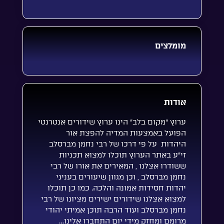
מומלצים
אודות
ערוץ “מקום בלב” הינו ערוץ שידורים אנטרנטי
הפועל באמצעות המדיה להפצת אור
היהדות על פי דרכו של רבי נחמן מברסלב
זי”ע באתר הערוץ תוכלו למצוא תכניות
ששודרו אצלנו , המאירים את אורו של רבי
נחמן מברסלב , וכן מגוון שיעורים בעניני
יהדות חסידות אמונה והלכה. כמו כן תוכלו
למצוא אצלנו שידורים ישירים מציונו של רבי
נחמן מברסלב ועוד הרבה תוכן אמיתי יהודי
מרומם ומחזק מידי יום התחברו אלינו…