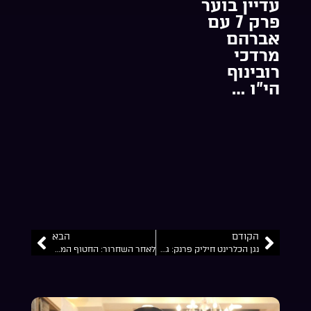
עדיין בוער
פרק 7 עם
אברהם
מרדכי
רובינוף
הי”ו …
הקודם
הבא
נגן הכלרינט חיליק פרנק: גם כשאתה במצב קשה אתה חייב להיות בשמחה… וזה יביא לך את כל הטוב”…
‏לאחר השחרור: החטוף המשוחרר סשה טרופנוב מניח תפילין עם רבה של רוסיה. האמונה ושמירת מצוותיו פועלים