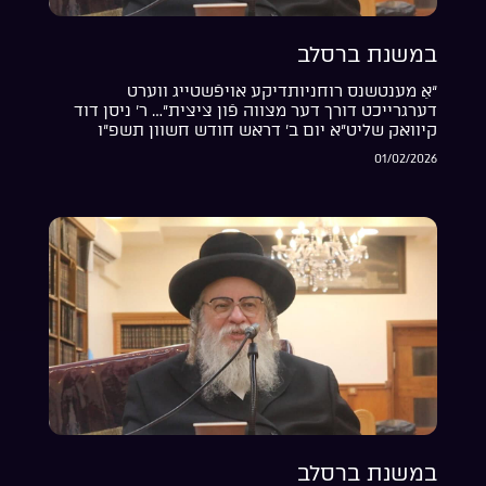
במשנת ברסלב
“אַ מענטשנס רוחניותדיקע אויפֿשטייג ווערט
דערגרייכט דורך דער מצווה פֿון ציצית”… ר’ ניסן דוד
קיוואק שליט”א יום ב’ דראש חודש חשוון תשפ”ו
01/02/2026
במשנת ברסלב