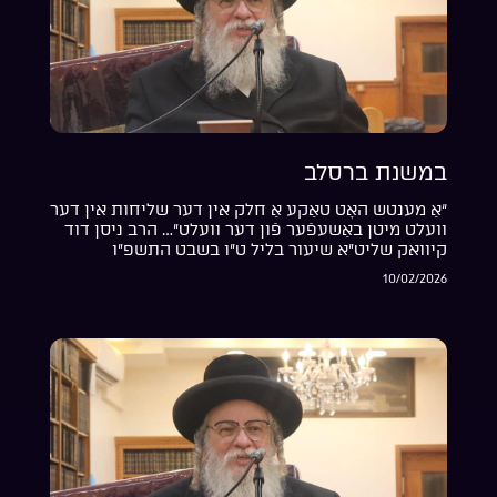
במשנת ברסלב
“אַ מענטש האָט טאַקע אַ חלק אין דער שליחות אין דער
וועלט מיטן באַשעפֿער פֿון דער וועלט”… הרב ניסן דוד
קיוואק שליט”א שיעור בליל ט”ו בשבט התשפ”ו
10/02/2026