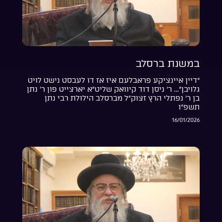
במשנת ברסלב
“דיין איינציקע פראבלעם איז אז דו לעבסט נישט לויט
גלויבן”… ר’ ניסן דוד קיוואק שליט”א יארצייט פון ר’ נתן
בן ר’ נפתלי הרץ זצוק”ל מברסלב הילולת רבי נתן
תשפ”ו
16/01/2026