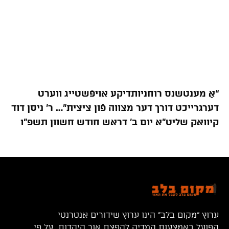
“אַ מענטשנס רוחניותדיקע אויפֿשטייג ווערט
דערגרייכט דורך דער מצווה פֿון ציצית”… ר’ ניסן דוד
קיוואק שליט”א יום ב’ דראש חודש חשוון תשפ”ו
ערוץ “מקום בלב” הינו ערוץ שידורים אנטרנטי
הפועל באמצעות המדיה להפצת אור היהדות על פי