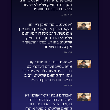
באַשעפֿער פֿון דער וועלט”… הרב
ניסן דוד קיוואק שליט”א שיעור
בליל ט”ו בשבט התשפ”ו
קרא עוד...
“אַ מענטש מוז האָבן ריין און
קלאָר גלויבן אין גאָט און נישט אין
מענטשן”. הרב ניסן דוד קיווואק
שליט”א הרב ניסן דוד קיוואק
שליט”א בחודש כסליו התשפ”ד
אין סעודת שמחה.
קרא עוד...
“אַ מענטשנס רוחניותדיקע
אויפֿשטייג ווערט דערגרייכט
דורך דער מצווה פֿון ציצית”… ר’
ניסן דוד קיוואק שליט”א יום ב’
דראש חודש חשוון תשפ”ו
קרא עוד...
“אברהם אבינו לימד אותנו לא
לעשות עבודה זרה מדברים
בעולם הזה”… הרב ניסן דוד
קיוואק שליט”א ליקוטי מוהר”ן