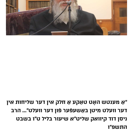
“אַ מענטש האָט טאַקע אַ חלק אין דער שליחות אין
דער וועלט מיטן באַשעפֿער פֿון דער וועלט”… הרב
ניסן דוד קיוואק שליט”א שיעור בליל ט”ו בשבט
התשפ”ו