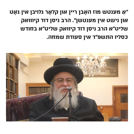
“אַ מענטש מוז האָבן ריין און קלאָר גלויבן אין גאָט
און נישט אין מענטשן”. הרב ניסן דוד קיווואק
שליט”א הרב ניסן דוד קיוואק שליט”א בחודש
כסליו התשפ”ד אין סעודת שמחה.