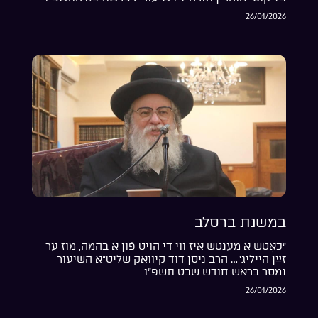
26/01/2026
במשנת ברסלב
“כאָטש אַ מענטש איז ווי די הויט פֿון אַ בהמה, מוז ער
זײַן הייליג”… הרב ניסן דוד קיוואק שליט”א השיעור
נמסר בראש חודש שבט תשפ”ו
26/01/2026