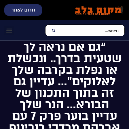
תרום לאתר
שידור חי
עכשיו מתנגן בלב
צרו קשר
דף הבית
מוזיקה יהוד
“גם אם נראה לך
שטעית בדרך.. ונכשלת
או נפלת בקרבה שלך
לאלוקים”… עדיין גם
זה בתוך התכנון של
הבורא… הנר שלך
עדיין בוער פרק 7 עם
אברהם מרדכי רובינוף