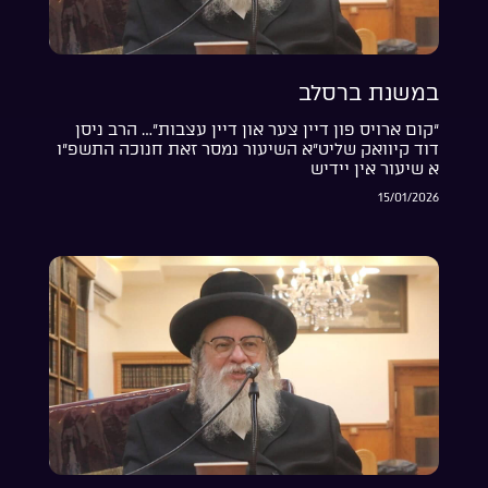
במשנת ברסלב
“קום ארויס פון דיין צער און דיין עצבות”… הרב ניסן
דוד קיוואק שליט”א השיעור נמסר זאת חנוכה התשפ”ו
א שיעור אין יידיש
15/01/2026