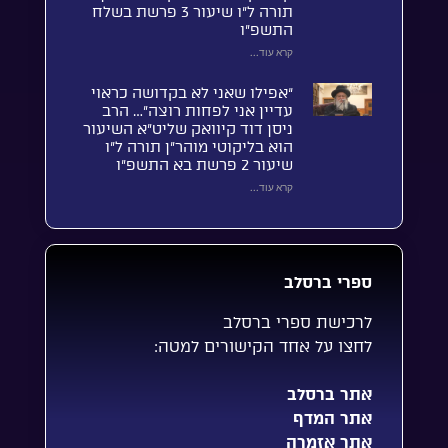
תורה ל”ו שיעור 3 פרשת בשלח
התשפ”ו
קרא עוד...
“אפילו שאני לא בקדושה כראוי
עדיין אני לפחות רוצה”… הרב
ניסן דוד קיוואק שליט”א השיעור
הוא בליקוטי מוהר”ן תורה ל”ו
שיעור 2 פרשת בא התשפ”ו
קרא עוד...
ספרי ברסלב
לרכישת ספרי ברסלב
לחצו על אחד הקישורים למטה:
אתר ברסלב
אתר המדף
אתר אזמרה