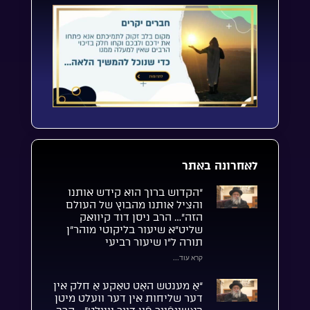
לאחרונה באתר
“הקדוש ברוך הוא קידש אותנו
והציל אותנו מהבוץ של העולם
הזה”… הרב ניסן דוד קיוואק
שליט”א שיעור בליקוטי מוהר”ן
תורה ל”ו שיעור רביעי
קרא עוד...
“אַ מענטש האָט טאַקע אַ חלק אין
דער שליחות אין דער וועלט מיטן