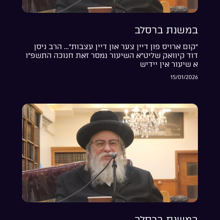
במשנת ברסלב
“קום ארויס פון דיין צער און דיין עצבות”… הרב ניסן
דוד קיוואק שליט”א השיעור נמסר זאת חנוכה התשפ”ו
א שיעור אין יידיש
15/01/2026
במשנת ברסלב