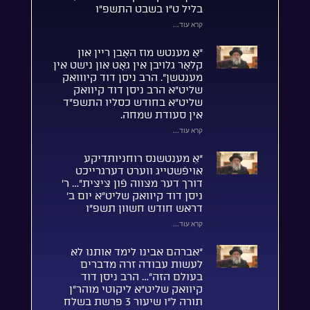
בליל ט”ו בשבט התשפ”ו
קרא עוד...
“אַ מענטש מוז האָבן ריין און
קלאָר גלויבן אין גאָט און נישט אין
מענטשן”. הרב ניסן דוד קיווואק
שליט”א הרב ניסן דוד קיוואק
שליט”א בחודש כסליו התשפ”ד
אין סעודת שמחה.
קרא עוד...
“אַ מענטשנס רוחניותדיקע
אויפֿשטייג ווערט דערגרייכט
דורך דער מצווה פֿון ציצית”… ר’
ניסן דוד קיוואק שליט”א יום ב’
דראש חודש חשוון תשפ”ו
קרא עוד...
“אברהם אבינו לימד אותנו לא
לעשות עבודה זרה מדברים
בעולם הזה”… הרב ניסן דוד
קיוואק שליט”א ליקוטי מוהר”ן
תורה ל”ו שיעור 3 פרשת בשלח