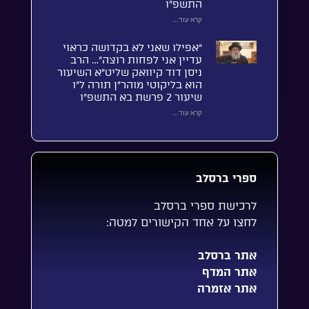
התשפ”ו
קרא עוד...
“אפילו שאני לא בקדושה כראוי
עדיין אני לפחות רוצה”… הרב
ניסן דוד קיוואק שליט”א השיעור
הוא בליקוטי מוהר”ן תורה ל”ו
שיעור 2 פרשת בא התשפ”ו
קרא עוד...
ספרי ברסלב
לרכישת ספרי ברסלב
לחצו על אחד הקישורים למטה:
אתר ברסלב
אתר המדף
אתר אזמרה