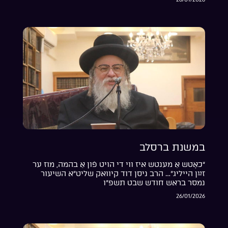
במשנת ברסלב
“כאָטש אַ מענטש איז ווי די הויט פֿון אַ בהמה, מוז ער
זײַן הייליג”… הרב ניסן דוד קיוואק שליט”א השיעור
נמסר בראש חודש שבט תשפ”ו
26/01/2026