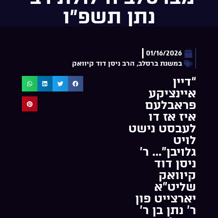
נתן תשפ”ו
01/16/2026
במשנת ברסלב
,
הרב ניסן דוד קיוואק
“דיין
איינציקע
פראבלעם
איז אז דו
לעבסט נישט
לויט
גלויבן”… ר’
ניסן דוד
קיוואק
שליט”א
יארצייט פון
ר’ נתן בן ר’