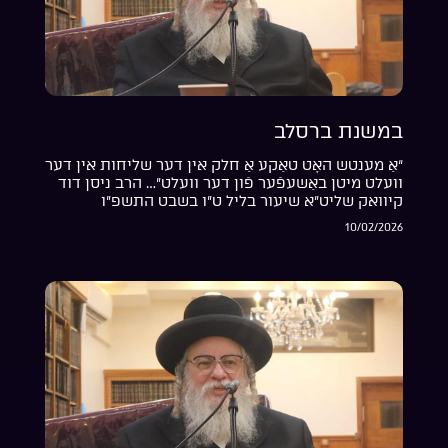
במשנת ברסלב
“אַ מענטש האָט טאַקע אַ חלק אין דער שליחות אין דער
וועלט מיטן באַשעפֿער פֿון דער וועלט”… הרב ניסן דוד
קיוואק שליט”א שיעור בליל ט”ו בשבט התשפ”ו
10/02/2026