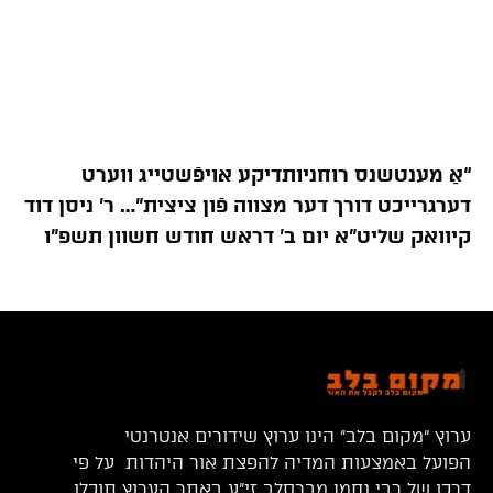
“אַ מענטשנס רוחניותדיקע אויפֿשטייג ווערט
דערגרייכט דורך דער מצווה פֿון ציצית”… ר’ ניסן דוד
קיוואק שליט”א יום ב’ דראש חודש חשוון תשפ”ו
ערוץ “מקום בלב” הינו ערוץ שידורים אנטרנטי
הפועל באמצעות המדיה להפצת אור היהדות על פי
דרכו של רבי נחמן מברסלב זי”ע באתר הערוץ תוכלו