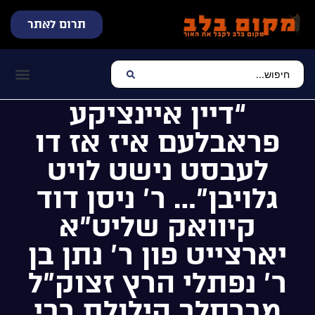
תרום לאתר
שידור חי
עכשיו מתנגן בלב
צרו קשר
דף הבית
מוזיקה יהוד
“דיין איינציקע
פראבלעם איז אז דו
לעבסט נישט לויט
גלויבן”… ר’ ניסן דוד
קיוואק שליט”א
יארצייט פון ר’ נתן בן
ר’ נפתלי הרץ זצוק”ל
מברסלב הילולת רבי