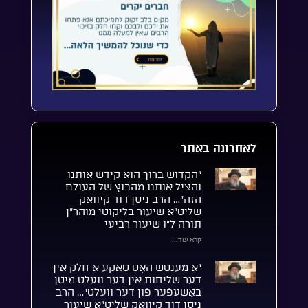
לאחרונה באתר
“הקדוש ברוך הוא קידש אותנו
והציל אותנו מהבוץ של העולם
הזה”… הרב ניסן דוד קיוואק
שליט”א שיעור בליקוטי מוהר”ן
תורה ל”ו שיעור רביעי
קרא עוד...
“אַ מענטש האָט טאַקע אַ חלק אין
דער שליחות אין דער וועלט מיטן
באַשעפֿער פֿון דער וועלט”… הרב
ניסן דוד קיוואק שליט”א שיעור