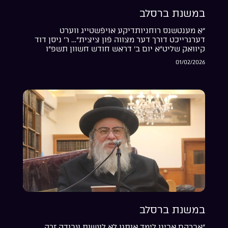
במשנת ברסלב
“אַ מענטשנס רוחניותדיקע אויפֿשטייג ווערט
דערגרייכט דורך דער מצווה פֿון ציצית”… ר’ ניסן דוד
קיוואק שליט”א יום ב’ דראש חודש חשוון תשפ”ו
01/02/2026
במשנת ברסלב
“אברהם אבינו לימד אותנו לא לעשות עבודה זרה