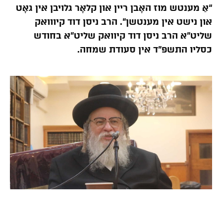
“אַ מענטש מוז האָבן ריין און קלאָר גלויבן אין גאָט
און נישט אין מענטשן”. הרב ניסן דוד קיווואק
שליט”א הרב ניסן דוד קיוואק שליט”א בחודש
כסליו התשפ”ד אין סעודת שמחה.