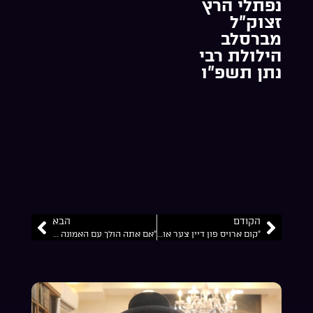
נפתלי הרץ
זצוק”ל
מברסלב
הילולת רבי
נתן תשפ”ו
הקודם
הבא
“קום ארויס פון דיין צער און דיין עצבות”… הרב ניסן דוד קיוואק שליט”א השיעור נמסר זאת חנוכה התשפ”ו א שיעור אין יידיש
“אם אתה הולך עם האמונה אז כל הצרות והבעיות שלך נופלים”… הרב ניסן דוד קיוואק שליט”א ליקוטי מוהר”ן תורה ל”ו שיעור מספר 01