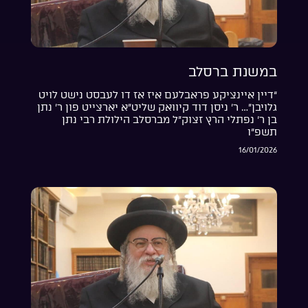
במשנת ברסלב
“דיין איינציקע פראבלעם איז אז דו לעבסט נישט לויט
גלויבן”… ר’ ניסן דוד קיוואק שליט”א יארצייט פון ר’ נתן
בן ר’ נפתלי הרץ זצוק”ל מברסלב הילולת רבי נתן
תשפ”ו
16/01/2026