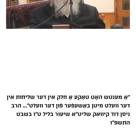
“אַ מענטש האָט טאַקע אַ חלק אין דער שליחות אין
דער וועלט מיטן באַשעפֿער פֿון דער וועלט”… הרב
ניסן דוד קיוואק שליט”א שיעור בליל ט”ו בשבט
התשפ”ו