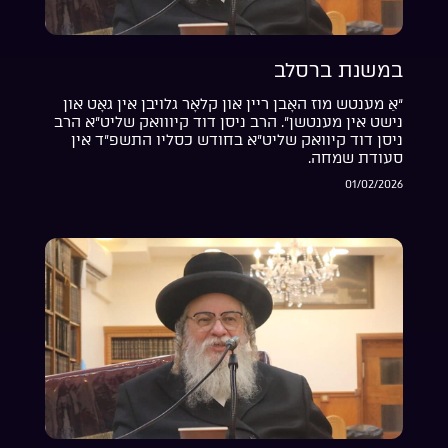
במשנת ברסלב
“אַ מענטש מוז האָבן ריין און קלאָר גלויבן אין גאָט און
נישט אין מענטשן”. הרב ניסן דוד קיווואק שליט”א הרב
ניסן דוד קיוואק שליט”א בחודש כסליו התשפ”ד אין
סעודת שמחה.
01/02/2026