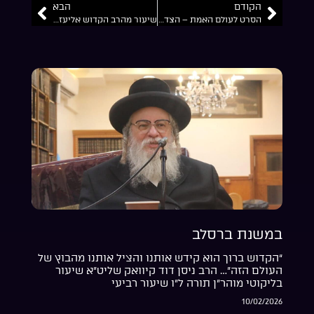
הקודם
הבא
הסרט לעולם האמת – הצדיק מיבנאל הרב אליעזר שלמה שיק זצוק”ל
שיעור מהרב הקדוש אליעזר שלמה שיק זצוק”ל באשדוד. קלטת 95/2
במשנת ברסלב
“הקדוש ברוך הוא קידש אותנו והציל אותנו מהבוץ של
העולם הזה”… הרב ניסן דוד קיוואק שליט”א שיעור
בליקוטי מוהר”ן תורה ל”ו שיעור רביעי
10/02/2026