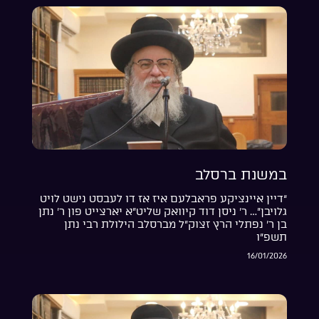
במשנת ברסלב
“דיין איינציקע פראבלעם איז אז דו לעבסט נישט לויט
גלויבן”… ר’ ניסן דוד קיוואק שליט”א יארצייט פון ר’ נתן
בן ר’ נפתלי הרץ זצוק”ל מברסלב הילולת רבי נתן
תשפ”ו
16/01/2026