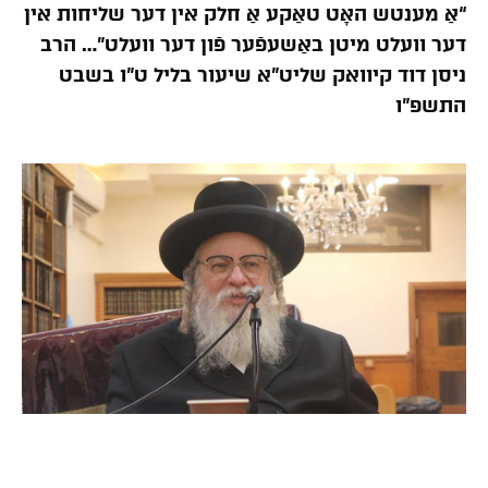
“אַ מענטש האָט טאַקע אַ חלק אין דער שליחות אין
דער וועלט מיטן באַשעפֿער פֿון דער וועלט”… הרב
ניסן דוד קיוואק שליט”א שיעור בליל ט”ו בשבט
התשפ”ו