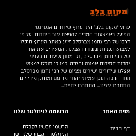
ערוץ “מקום בלב” הינו ערוץ שידורים אנטרנטי
הפועל באמצעות המדיה להפצת אור היהדות על פי
דרכו של רבי נחמן מברסלב זי”ע באתר הערוץ תוכלו
למצוא תכניות ששודרו אצלנו , המאירים את אורו
של רבי נחמן מברסלב , וכן מגוון שיעורים בעניני
יהדות חסידות אמונה והלכה. כמו כן תוכלו למצוא
אצלנו שידורים ישירים מציונו של רבי נחמן מברסלב
ועוד הרבה תוכן אמיתי יהודי מרומם ומחזק מידי יום
התחברו אלינו… התחברו לחיים…
מפת האתר
הרשמה לניוזלטר שלנו
הרשמו עכשיו לקבלת
דף הבית
הניוזלטר הקבוע שלנו ישר