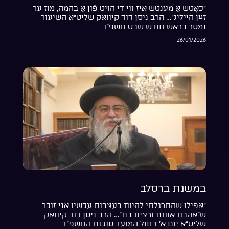
“כאָטש אַ מענטש איז ווי די הויט פֿון אַ בהמה, מוז ער
זײַן הייליג”… הרב ניסן דוד קיוואק שליט”א השיעור
נמסר בראש חודש שבט תשפ”ו
26/01/2026
במשנת ברסלב
“אפילו שהתרגלתי להיות בעצבות עכשיו אני זוכר
ש”אהבת אותנו ורצית בנו”… הרב ניסן דוד קיוואק
שליט”א יום א’ דחול המועד סוכות התשפ”ד