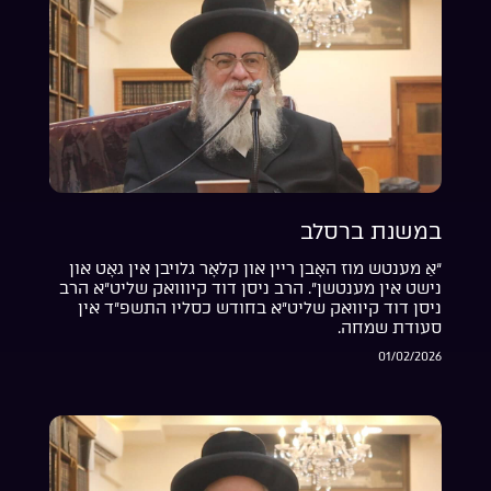
במשנת ברסלב
“אַ מענטש מוז האָבן ריין און קלאָר גלויבן אין גאָט און
נישט אין מענטשן”. הרב ניסן דוד קיווואק שליט”א הרב
ניסן דוד קיוואק שליט”א בחודש כסליו התשפ”ד אין
סעודת שמחה.
01/02/2026