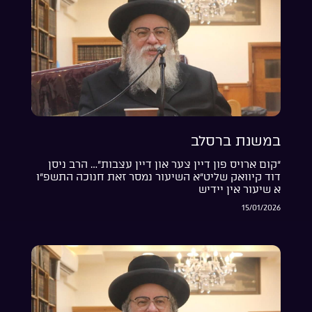
במשנת ברסלב
“קום ארויס פון דיין צער און דיין עצבות”… הרב ניסן
דוד קיוואק שליט”א השיעור נמסר זאת חנוכה התשפ”ו
א שיעור אין יידיש
15/01/2026