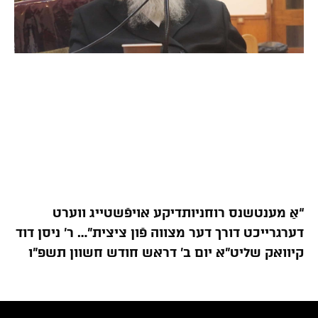
“אַ מענטשנס רוחניותדיקע אויפֿשטייג ווערט
דערגרייכט דורך דער מצווה פֿון ציצית”… ר’ ניסן דוד
קיוואק שליט”א יום ב’ דראש חודש חשוון תשפ”ו