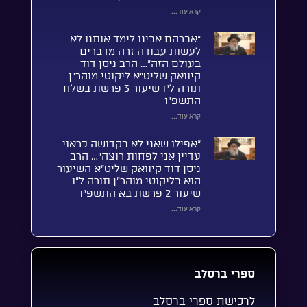
קרא עוד...
“אברהם אבינו לימד אותנו לא
לעשות עבודה זרה מדברים
בעולם הזה”… הרב ניסן דוד
קיוואק שליט”א ליקוטי מוהר”ן
תורה ל”ו שיעור 3 פרשת בשלח
התשפ”ו
קרא עוד...
“אפילו שאני לא בקדושה כראוי
עדיין אני לפחות רוצה”… הרב
ניסן דוד קיוואק שליט”א השיעור
הוא בליקוטי מוהר”ן תורה ל”ו
שיעור 2 פרשת בא התשפ”ו
קרא עוד...
ספרי ברסלב
לרכישת ספרי ברסלב