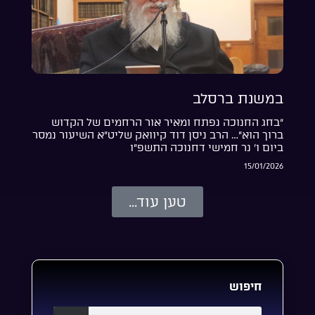
במשנת ברסלב
“בחג החנוכה נפתח ומאיר אור הרחמים של הקדוש
ברוך הוא”… הרב ניסן דוד קיוואק שליט”א השיעור נמסר
ביום ו’ נר חמישי דחנוכה התשפ”ו
15/01/2026
טען עוד...
חיפוש