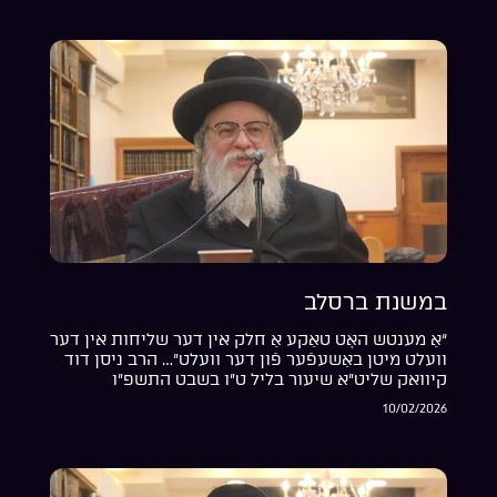
במשנת ברסלב
“אַ מענטש האָט טאַקע אַ חלק אין דער שליחות אין דער
וועלט מיטן באַשעפֿער פֿון דער וועלט”… הרב ניסן דוד
קיוואק שליט”א שיעור בליל ט”ו בשבט התשפ”ו
10/02/2026