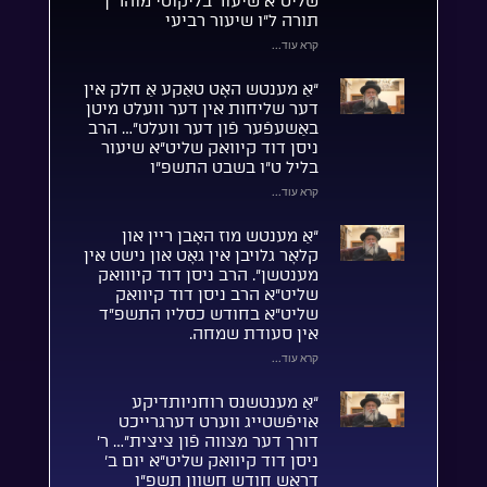
שליט”א שיעור בליקוטי מוהר”ן
תורה ל”ו שיעור רביעי
קרא עוד...
“אַ מענטש האָט טאַקע אַ חלק אין
דער שליחות אין דער וועלט מיטן
באַשעפֿער פֿון דער וועלט”… הרב
ניסן דוד קיוואק שליט”א שיעור
בליל ט”ו בשבט התשפ”ו
קרא עוד...
“אַ מענטש מוז האָבן ריין און
קלאָר גלויבן אין גאָט און נישט אין
מענטשן”. הרב ניסן דוד קיווואק
שליט”א הרב ניסן דוד קיוואק
שליט”א בחודש כסליו התשפ”ד
אין סעודת שמחה.
קרא עוד...
“אַ מענטשנס רוחניותדיקע
אויפֿשטייג ווערט דערגרייכט
דורך דער מצווה פֿון ציצית”… ר’
ניסן דוד קיוואק שליט”א יום ב’
דראש חודש חשוון תשפ”ו