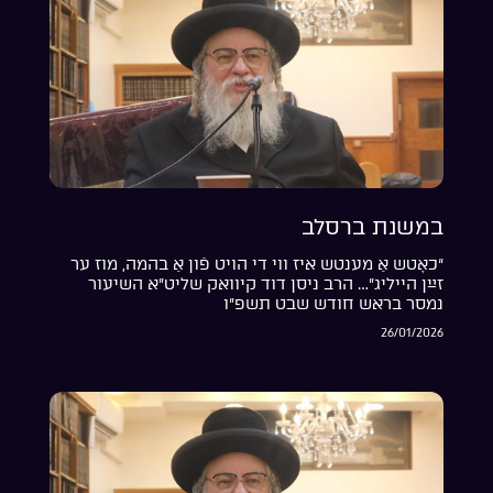
במשנת ברסלב
“כאָטש אַ מענטש איז ווי די הויט פֿון אַ בהמה, מוז ער
זײַן הייליג”… הרב ניסן דוד קיוואק שליט”א השיעור
נמסר בראש חודש שבט תשפ”ו
26/01/2026