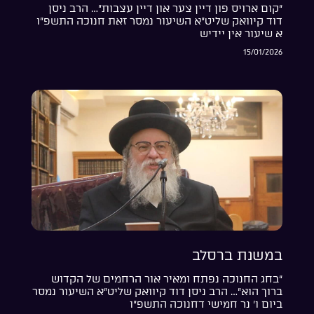
“קום ארויס פון דיין צער און דיין עצבות”… הרב ניסן
דוד קיוואק שליט”א השיעור נמסר זאת חנוכה התשפ”ו
א שיעור אין יידיש
15/01/2026
במשנת ברסלב
“בחג החנוכה נפתח ומאיר אור הרחמים של הקדוש
ברוך הוא”… הרב ניסן דוד קיוואק שליט”א השיעור נמסר
ביום ו’ נר חמישי דחנוכה התשפ”ו