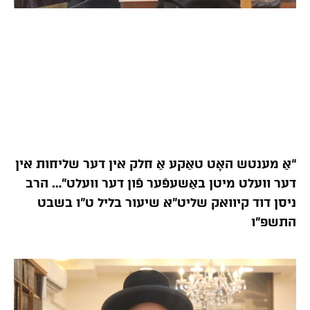
“אַ מענטש האָט טאַקע אַ חלק אין דער שליחות אין
דער וועלט מיטן באַשעפֿער פֿון דער וועלט”… הרב
ניסן דוד קיוואק שליט”א שיעור בליל ט”ו בשבט
התשפ”ו