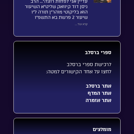
עדיין אני לפחות רוצה”… הרב
ניסן דוד קיוואק שליט”א השיעור
הוא בליקוטי מוהר”ן תורה ל”ו
שיעור 2 פרשת בא התשפ”ו
קרא עוד...
ספרי ברסלב
לרכישת ספרי ברסלב
לחצו על אחד הקישורים למטה:
אתר ברסלב
אתר המדף
אתר אזמרה
מומלצים