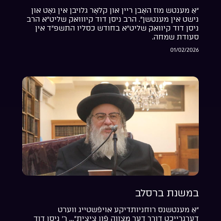
“אַ מענטש מוז האָבן ריין און קלאָר גלויבן אין גאָט און
נישט אין מענטשן”. הרב ניסן דוד קיווואק שליט”א הרב
ניסן דוד קיוואק שליט”א בחודש כסליו התשפ”ד אין
סעודת שמחה.
01/02/2026
במשנת ברסלב
“אַ מענטשנס רוחניותדיקע אויפֿשטייג ווערט
דערגרייכט דורך דער מצווה פֿון ציצית”… ר’ ניסן דוד