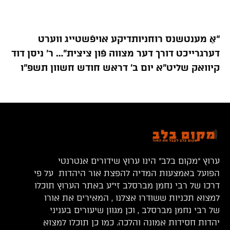
“אַ מענטשנס רוחניותדיקע אויפֿשטייג ווערט
דערגרייכט דורך דער מצווה פֿון ציצית”… ר’ ניסן דוד
קיוואק שליט”א יום ב’ דראש חודש חשוון תשפ”ו
ערוץ “מקום בלב” הינו ערוץ שידורים אנטרנטי
הפועל באמצעות המדיה להפצת אור היהדות על פי
דרכו של רבי נחמן מברסלב זי”ע באתר הערוץ תוכלו
למצוא תכניות ששודרו אצלנו , המאירים את אורו
של רבי נחמן מברסלב , וכן מגוון שיעורים בעניני
יהדות חסידות אמונה והלכה. כמו כן תוכלו למצוא