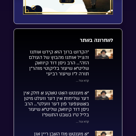
לאחרונה באתר
“הקדוש ברוך הוא קידש אותנו
והציל אותנו מהבוץ של העולם
הזה”… הרב ניסן דוד קיוואק
שליט”א שיעור בליקוטי מוהר”ן
תורה ל”ו שיעור רביעי
קרא עוד...
“אַ מענטש האָט טאַקע אַ חלק אין
דער שליחות אין דער וועלט מיטן
באַשעפֿער פֿון דער וועלט”… הרב
ניסן דוד קיוואק שליט”א שיעור
בליל ט”ו בשבט התשפ”ו
קרא עוד...
“אַ מענטש מוז האָבן ריין און