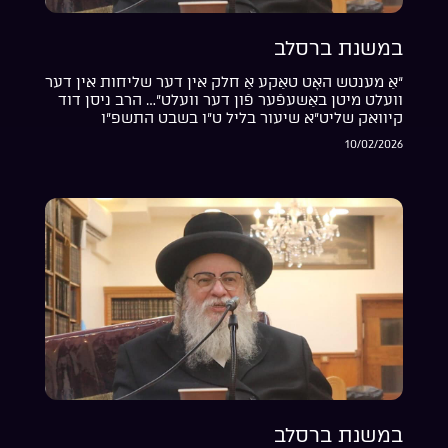
במשנת ברסלב
“אַ מענטש האָט טאַקע אַ חלק אין דער שליחות אין דער
וועלט מיטן באַשעפֿער פֿון דער וועלט”… הרב ניסן דוד
קיוואק שליט”א שיעור בליל ט”ו בשבט התשפ”ו
10/02/2026
במשנת ברסלב