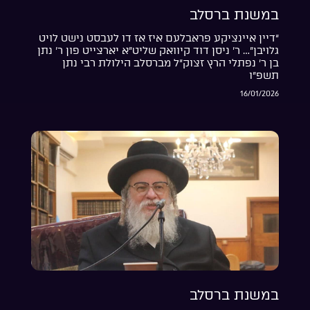
במשנת ברסלב
“דיין איינציקע פראבלעם איז אז דו לעבסט נישט לויט
גלויבן”… ר’ ניסן דוד קיוואק שליט”א יארצייט פון ר’ נתן
בן ר’ נפתלי הרץ זצוק”ל מברסלב הילולת רבי נתן
תשפ”ו
16/01/2026
במשנת ברסלב