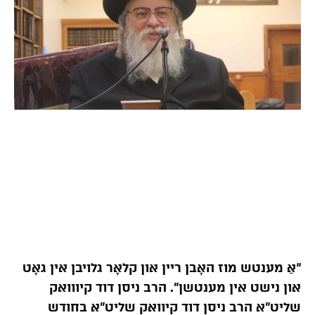
“אַ מענטש מוז האָבן ריין און קלאָר גלויבן אין גאָט
און נישט אין מענטשן”. הרב ניסן דוד קיווואק
שליט”א הרב ניסן דוד קיוואק שליט”א בחודש