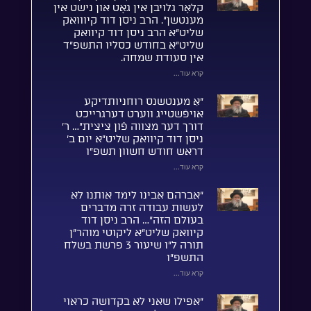
קלאָר גלויבן אין גאָט און נישט אין
מענטשן”. הרב ניסן דוד קיווואק
שליט”א הרב ניסן דוד קיוואק
שליט”א בחודש כסליו התשפ”ד
אין סעודת שמחה.
קרא עוד...
“אַ מענטשנס רוחניותדיקע
אויפֿשטייג ווערט דערגרייכט
דורך דער מצווה פֿון ציצית”… ר’
ניסן דוד קיוואק שליט”א יום ב’
דראש חודש חשוון תשפ”ו
קרא עוד...
“אברהם אבינו לימד אותנו לא
לעשות עבודה זרה מדברים
בעולם הזה”… הרב ניסן דוד
קיוואק שליט”א ליקוטי מוהר”ן
תורה ל”ו שיעור 3 פרשת בשלח
התשפ”ו
קרא עוד...
“אפילו שאני לא בקדושה כראוי