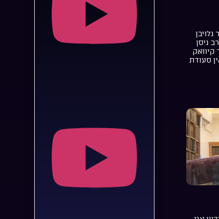
 גלויבן
רב ניסן
 קיוואק
ן סעודת
יין אני