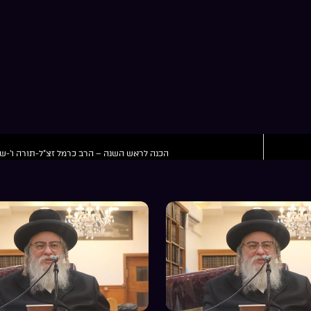
הכנה לראש השנה – הרב כרמל זצ”ל-תורה ו’-שי