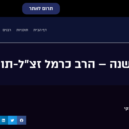
תרום לאתר
דף הבית
תוכניות
רבנים
ה – הרב כרמל זצ”ל-תורה
קי