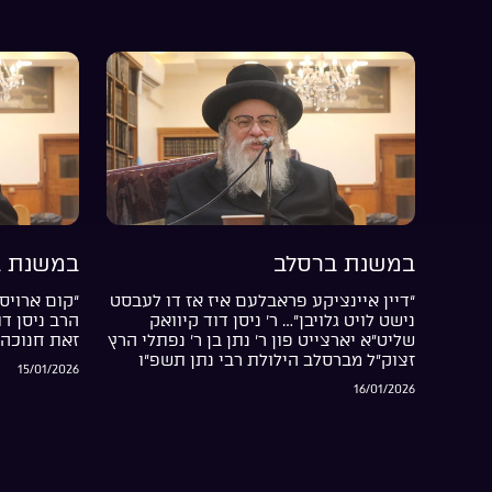
במשנת ברסלב
במשנת ב
“דיין איינציקע פראבלעם איז אז דו לעבסט
“קום ארויס 
נישט לויט גלויבן”… ר’ ניסן דוד קיוואק
הרב ניסן ד
שליט”א יארצייט פון ר’ נתן בן ר’ נפתלי הרץ
זאת חנוכה 
זצוק”ל מברסלב הילולת רבי נתן תשפ”ו
15/01/2026
16/01/2026