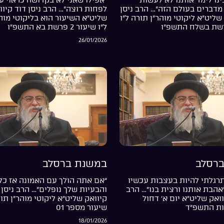
מדברים בעולם הזה”… הרב ניסן
לפחות רוצה”… הרב ניסן דוד קיוו
שליט”א ליקוטי מוהר”ן תורה ל”ו
שליט”א השיעור הוא בליקוטי מוה
ל”ו שיעור 2 פרשת בא התשפ”ו
26/01/2026
רסלב
במשנת ברסלב
רגלתי להיות בעצבות עכשיו
“אם אתה הולך עם האמונה אז כל
”אהבת אותנו ורצית בנו”… הרב
והבעיות שלך נופלים”… הרב ניסן 
וואק שליט”א יום א’ דחול
קיוואק שליט”א ליקוטי מוהר”ן תור
ות התשפ”ד
שיעור מספר 01
18/01/2026