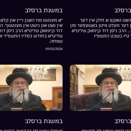
רסלב
במשנת ברסלב
אָט טאַקע אַ חלק אין דער
“אַ מענטש מוז האָבן ריין און קלאָר
דער וועלט מיטן באַשעפֿער פֿון
אין גאָט און נישט אין מענטשן”. ה
… הרב ניסן דוד קיוואק שליט”א
דוד קיווואק שליט”א הרב ניסן דוד
 ט”ו בשבט התשפ”ו
שליט”א בחודש כסליו התשפ”ד אי
שמחה.
01/02/2026
רסלב
במשנת ברסלב
נו לימד אותנו לא לעשות
“אפילו שאני לא בקדושה כראוי עד