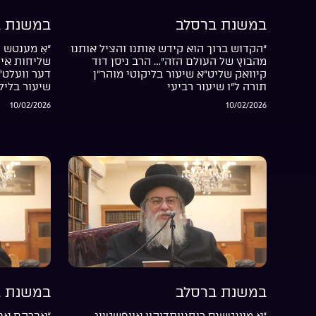
במשנת ברסלב
במשנת ב
“הקדוש ברוך הוא קידש אותנו והציל אותנו
“אַ מענטש ה
מהבוץ של העולם הזה”… הרב ניסן דוד
שליחות אין 
קיוואק שליט”א שיעור בליקוטי מוהר”ן
דער וועלט”
תורה ל”ו שיעור רביעי
שיעור בליל
10/02/2026
10/02/2026
במשנת ברסלב
במשנת ב
“אַ מענטשנס רוחניותדיקע אויפֿשטייג
“אברהם אבי