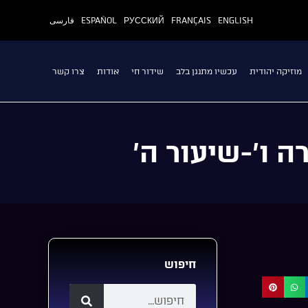
ENGLISH
FRANÇAIS
РУССКИЙ
ESPAÑOL
فارسی
מוזיקה יהודית
עכשיו מתנגן בלב
שידור חי
אודות
צרו קשר
 ו’-שיעור ה’
חיפוש