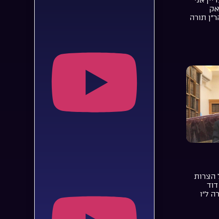
אק
ר”ן תורה
 הצרות
דוד
ה ל”ו