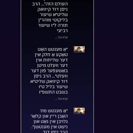
העולם הזה”… הרב
ניסן דוד קיוואק
שליט”א שיעור
בליקוטי מוהר”ן
תורה ל”ו שיעור
רביעי
קרא עוד...
“אַ מענטש האָט
טאַקע אַ חלק אין
דער שליחות אין
דער וועלט מיטן
באַשעפֿער פֿון דער
וועלט”… הרב ניסן
דוד קיוואק שליט”א
שיעור בליל ט”ו
בשבט התשפ”ו
קרא עוד...
“אַ מענטש מוז
האָבן ריין און קלאָר
גלויבן אין גאָט און
נישט אין מענטשן”.
הרב ניסן דוד