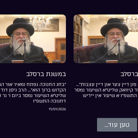
רסלב
במשנת ברסלב
פון דיין צער און דיין עצבות”…
“בחג החנוכה נפתח ומאיר אור ה
וד קיוואק שליט”א השיעור נמסר
הקדוש ברוך הוא”… הרב ניסן דוד 
התשפ”ו א שיעור אין יידיש
שליט”א השיעור נמסר ביום ו’ נר 
דחנוכה התשפ”ו
15/01/2026
טען עוד...