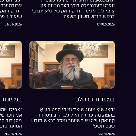
ווערט דערגרייכט דורך דער מצווה פֿון
עבודה זרה 
ציצית”… ר’ ניסן דוד קיוואק שליט”א יום ב’
דוד קיוואק 
דראש חודש חשוון תשפ”ו
שיעור 3 פרשת בשלח התשפ”ו
31/01/2026
01/02/2026
במשנת ברסלב
במשנת ב
“כאָטש אַ מענטש איז ווי די הויט פֿון אַ
“אפילו שהת
בהמה, מוז ער זײַן הייליג”… הרב ניסן דוד
אני זוכר ש
קיוואק שליט”א השיעור נמסר בראש חודש
ניסן דוד קי
שבט תשפ”ו
המועד סוכ
20/01/2026
26/01/2026