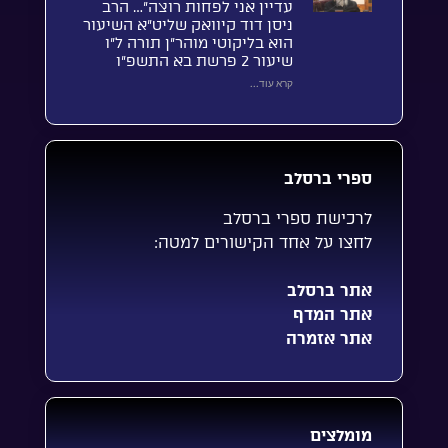
עדיין אני לפחות רוצה”… הרב
ניסן דוד קיוואק שליט”א השיעור
הוא בליקוטי מוהר”ן תורה ל”ו
שיעור 2 פרשת בא התשפ”ו
קרא עוד...
ספרי ברסלב
לרכישת ספרי ברסלב
לחצו על אחד הקישורים למטה:
אתר ברסלב
אתר המדף
אתר אזמרה
מומלצים