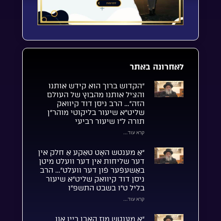
לאחרונה באתר
“הקדוש ברוך הוא קידש אותנו
והציל אותנו מהבוץ של העולם
הזה”… הרב ניסן דוד קיוואק
שליט”א שיעור בליקוטי מוהר”ן
תורה ל”ו שיעור רביעי
קרא עוד...
“אַ מענטש האָט טאַקע אַ חלק אין
דער שליחות אין דער וועלט מיטן
באַשעפֿער פֿון דער וועלט”… הרב
ניסן דוד קיוואק שליט”א שיעור
בליל ט”ו בשבט התשפ”ו
קרא עוד...
“אַ מענטש מוז האָבן ריין און