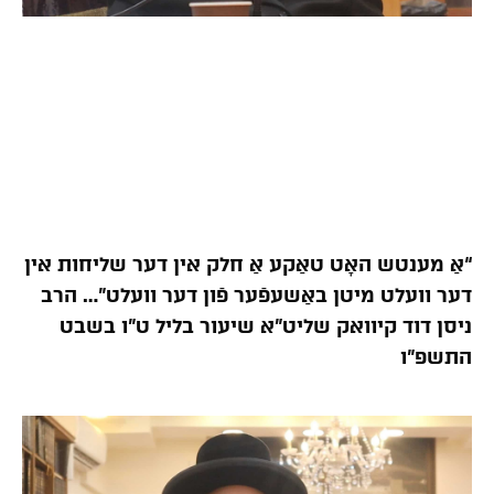
“אַ מענטש האָט טאַקע אַ חלק אין דער שליחות אין
דער וועלט מיטן באַשעפֿער פֿון דער וועלט”… הרב
ניסן דוד קיוואק שליט”א שיעור בליל ט”ו בשבט
התשפ”ו