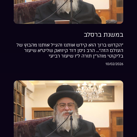
במשנת ברסלב
“הקדוש ברוך הוא קידש אותנו והציל אותנו מהבוץ של
העולם הזה”… הרב ניסן דוד קיוואק שליט”א שיעור
בליקוטי מוהר”ן תורה ל”ו שיעור רביעי
10/02/2026