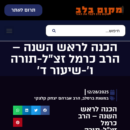
תרום לאתר
שידור חי
עכשיו מתנגן בלב
צרו קשר
דף הבית
מוזיקה יהוד
הכנה לראש השנה –
הרב כרמל זצ”ל-תורה
ו’-שיעור ד’
12/28/2025
במשנת ברסלב
,
הרב אברהם יצחק קלצקי
הכנה לראש
השנה – הרב
כרמל
זצ”ל-תורה