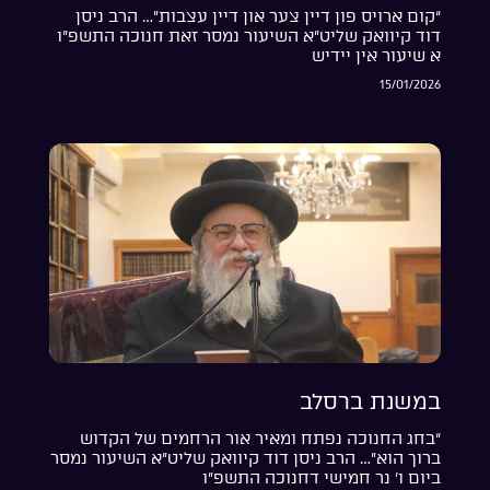
“קום ארויס פון דיין צער און דיין עצבות”… הרב ניסן
דוד קיוואק שליט”א השיעור נמסר זאת חנוכה התשפ”ו
א שיעור אין יידיש
15/01/2026
במשנת ברסלב
“בחג החנוכה נפתח ומאיר אור הרחמים של הקדוש
ברוך הוא”… הרב ניסן דוד קיוואק שליט”א השיעור נמסר
ביום ו’ נר חמישי דחנוכה התשפ”ו