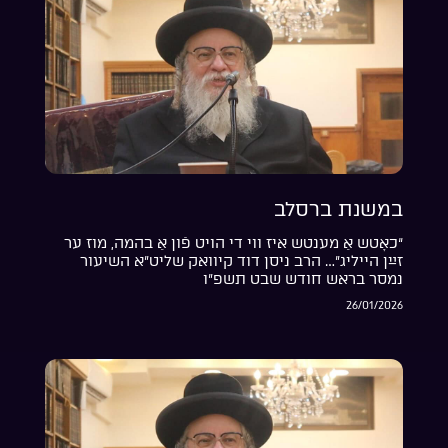
במשנת ברסלב
“כאָטש אַ מענטש איז ווי די הויט פֿון אַ בהמה, מוז ער
זײַן הייליג”… הרב ניסן דוד קיוואק שליט”א השיעור
נמסר בראש חודש שבט תשפ”ו
26/01/2026