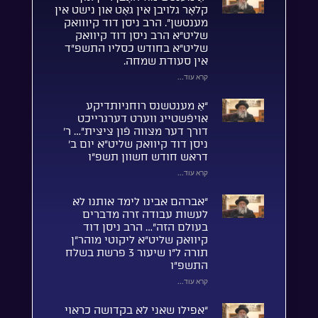
קלאָר גלויבן אין גאָט און נישט אין
מענטשן”. הרב ניסן דוד קיווואק
שליט”א הרב ניסן דוד קיוואק
שליט”א בחודש כסליו התשפ”ד
אין סעודת שמחה.
קרא עוד...
“אַ מענטשנס רוחניותדיקע
אויפֿשטייג ווערט דערגרייכט
דורך דער מצווה פֿון ציצית”… ר’
ניסן דוד קיוואק שליט”א יום ב’
דראש חודש חשוון תשפ”ו
קרא עוד...
“אברהם אבינו לימד אותנו לא
לעשות עבודה זרה מדברים
בעולם הזה”… הרב ניסן דוד
קיוואק שליט”א ליקוטי מוהר”ן
תורה ל”ו שיעור 3 פרשת בשלח
התשפ”ו
קרא עוד...
“אפילו שאני לא בקדושה כראוי