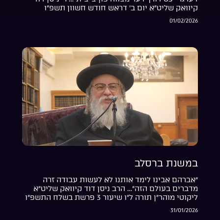
קיוואק שליט”א יום ב’ דראש חודש חשוון תשפ”ו
01/02/2026
במשנת ברסלב
“אברהם אבינו לימד אותנו לא לעשות עבודה זרה
מדברים בעולם הזה”… הרב ניסן דוד קיוואק שליט”א
ליקוטי מוהר”ן תורה ל”ו שיעור 3 פרשת בשלח התשפ”ו
31/01/2026