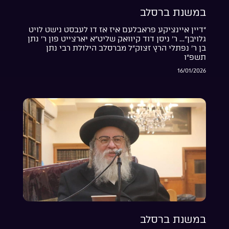
במשנת ברסלב
“דיין איינציקע פראבלעם איז אז דו לעבסט נישט לויט
גלויבן”… ר’ ניסן דוד קיוואק שליט”א יארצייט פון ר’ נתן
בן ר’ נפתלי הרץ זצוק”ל מברסלב הילולת רבי נתן
תשפ”ו
16/01/2026
במשנת ברסלב