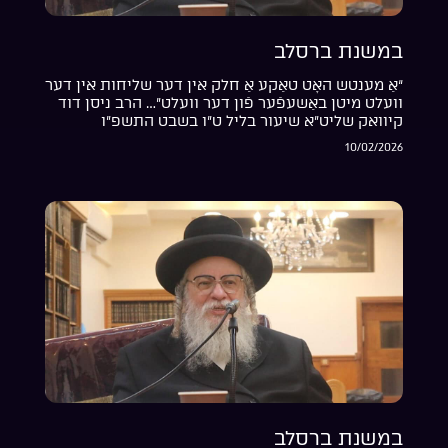
במשנת ברסלב
“אַ מענטש האָט טאַקע אַ חלק אין דער שליחות אין דער
וועלט מיטן באַשעפֿער פֿון דער וועלט”… הרב ניסן דוד
קיוואק שליט”א שיעור בליל ט”ו בשבט התשפ”ו
10/02/2026
במשנת ברסלב