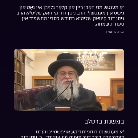
“אַ מענטש מוז האָבן ריין און קלאָר גלויבן אין גאָט און
נישט אין מענטשן”. הרב ניסן דוד קיווואק שליט”א הרב
ניסן דוד קיוואק שליט”א בחודש כסליו התשפ”ד אין
סעודת שמחה.
01/02/2026
במשנת ברסלב
“אַ מענטשנס רוחניותדיקע אויפֿשטייג ווערט
דערגרייכט דורך דער מצווה פֿון ציצית”… ר’ ניסן דוד