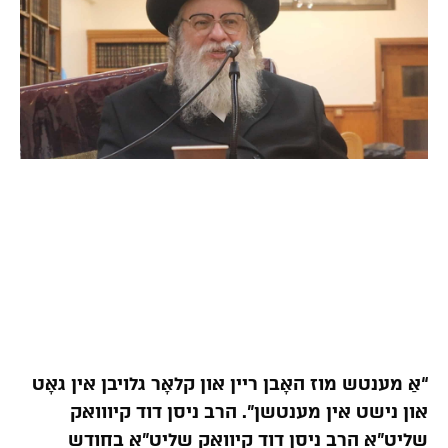
“אַ מענטש מוז האָבן ריין און קלאָר גלויבן אין גאָט
און נישט אין מענטשן”. הרב ניסן דוד קיווואק
שליט”א הרב ניסן דוד קיוואק שליט”א בחודש