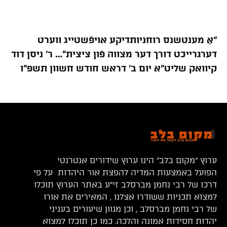
“אַ מענטשנס רוחניותדיקע אויפֿשטייג ווערט
דערגרייכט דורך דער מצווה פֿון ציצית”… ר’ ניסן דוד
קיוואק שליט”א יום ב’ דראש חודש חשוון תשפ”ו
ערוץ “מקום בלב” הינו ערוץ שידורים אנטרנטי
הפועל באמצעות המדיה להפצת אור היהדות על פי
דרכו של רבי נחמן מברסלב זי”ע באתר הערוץ תוכלו
למצוא תכניות ששודרו אצלנו , המאירים את אורו
של רבי נחמן מברסלב , וכן מגוון שיעורים בעניני
יהדות חסידות אמונה והלכה. כמו כן תוכלו למצוא