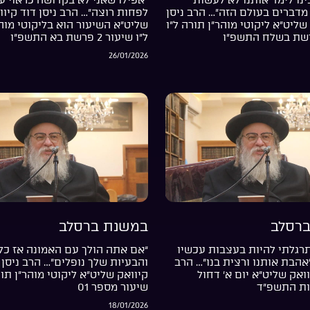
מדברים בעולם הזה”… הרב ניסן
לפחות רוצה”… הרב ניסן דוד קיוו
שליט”א ליקוטי מוהר”ן תורה ל”ו
שליט”א השיעור הוא בליקוטי מוה
ל”ו שיעור 2 פרשת בא התשפ”ו
26/01/2026
רסלב
במשנת ברסלב
רגלתי להיות בעצבות עכשיו
“אם אתה הולך עם האמונה אז כל
”אהבת אותנו ורצית בנו”… הרב
והבעיות שלך נופלים”… הרב ניסן 
וואק שליט”א יום א’ דחול
קיוואק שליט”א ליקוטי מוהר”ן תור
ות התשפ”ד
שיעור מספר 01
18/01/2026