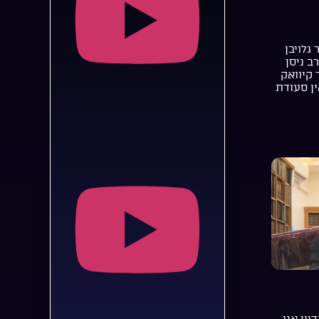
 גלויבן
רב ניסן
 קיוואק
ן סעודת
יין אני