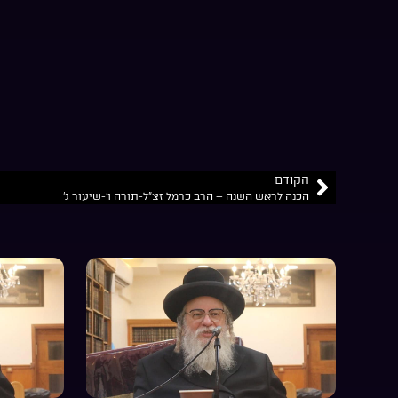
הקודם
הכנה לראש השנה – הרב כרמל זצ”ל-תורה ו’-שיעור ג’