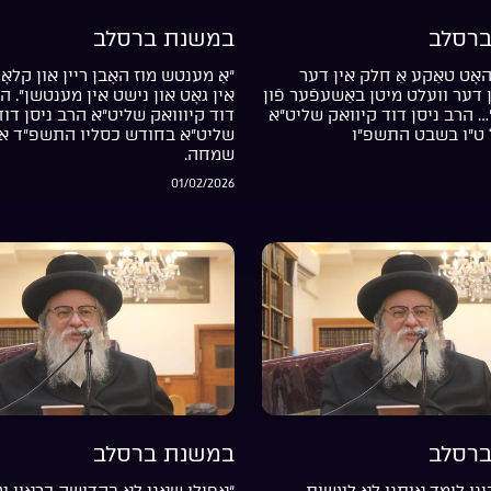
רסלב
במשנת ברסלב
אָט טאַקע אַ חלק אין דער
“אַ מענטש מוז האָבן ריין און קלאָר
דער וועלט מיטן באַשעפֿער פֿון
אין גאָט און נישט אין מענטשן”. ה
… הרב ניסן דוד קיוואק שליט”א
דוד קיווואק שליט”א הרב ניסן דוד
 ט”ו בשבט התשפ”ו
שליט”א בחודש כסליו התשפ”ד אי
שמחה.
01/02/2026
רסלב
במשנת ברסלב
נו לימד אותנו לא לעשות
“אפילו שאני לא בקדושה כראוי עד