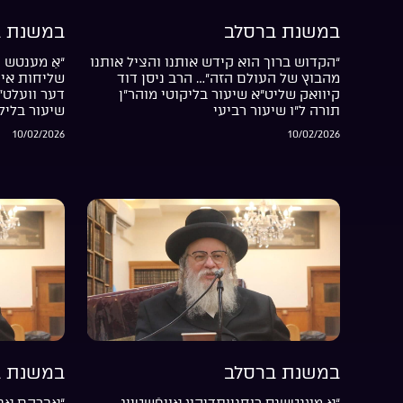
במשנת ברסלב
במשנת ב
“הקדוש ברוך הוא קידש אותנו והציל אותנו
“אַ מענטש ה
מהבוץ של העולם הזה”… הרב ניסן דוד
שליחות אין 
קיוואק שליט”א שיעור בליקוטי מוהר”ן
דער וועלט”
תורה ל”ו שיעור רביעי
שיעור בליל
10/02/2026
10/02/2026
במשנת ברסלב
במשנת ב
“אַ מענטשנס רוחניותדיקע אויפֿשטייג
“אברהם אבי