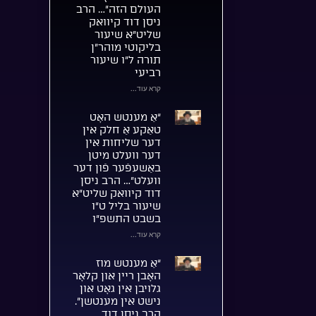
העולם הזה”… הרב
ניסן דוד קיוואק
שליט”א שיעור
בליקוטי מוהר”ן
תורה ל”ו שיעור
רביעי
קרא עוד...
“אַ מענטש האָט
טאַקע אַ חלק אין
דער שליחות אין
דער וועלט מיטן
באַשעפֿער פֿון דער
וועלט”… הרב ניסן
דוד קיוואק שליט”א
שיעור בליל ט”ו
בשבט התשפ”ו
קרא עוד...
“אַ מענטש מוז
האָבן ריין און קלאָר
גלויבן אין גאָט און
נישט אין מענטשן”.
הרב ניסן דוד