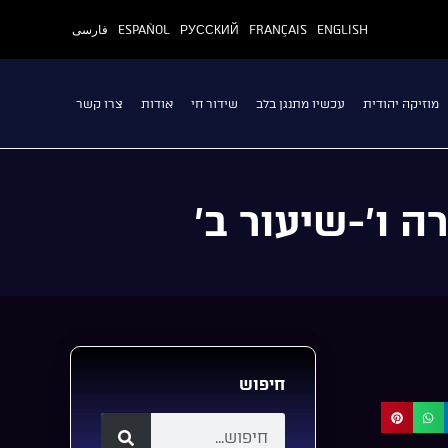
ENGLISH
FRANÇAIS
РУССКИЙ
ESPAÑOL
فارسی
מוזיקה יהודית
עכשיו מתנגן בלב
שידור חי
אודות
צרו קשר
 ו’-שיעור ב’
חיפוש