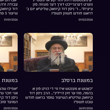
ווערט דערגרייכט דורך דער מצווה פֿון
עבודה זרה 
ציצית”… ר’ ניסן דוד קיוואק שליט”א יום ב’
דוד קיוואק 
דראש חודש חשוון תשפ”ו
שיעור 3 פרשת בשלח התשפ”ו
31/01/2026
01/02/2026
במשנת ברסלב
במשנת ב
“כאָטש אַ מענטש איז ווי די הויט פֿון אַ
“אפילו שהת
בהמה, מוז ער זײַן הייליג”… הרב ניסן דוד
אני זוכר ש
קיוואק שליט”א השיעור נמסר בראש חודש
ניסן דוד קי
שבט תשפ”ו
המועד סוכ
20/01/2026
26/01/2026