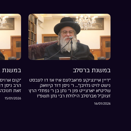
במשנת ברסלב
במשנת ב
“דיין איינציקע פראבלעם איז אז דו לעבסט
“קום ארויס 
נישט לויט גלויבן”… ר’ ניסן דוד קיוואק
הרב ניסן ד
שליט”א יארצייט פון ר’ נתן בן ר’ נפתלי הרץ
זאת חנוכה 
זצוק”ל מברסלב הילולת רבי נתן תשפ”ו
15/01/2026
16/01/2026