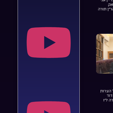
אק
ר”ן תורה
 הצרות
דוד
ה ל”ו