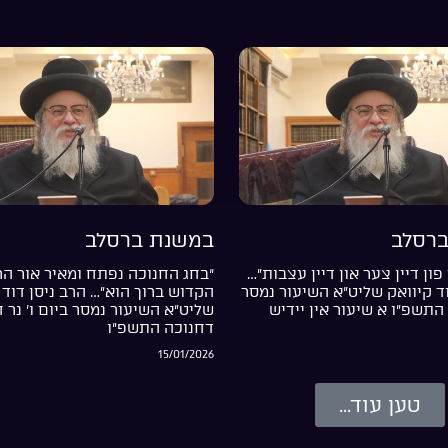
רסלב
במשנת ברסלב
פון דיין צער און דיין עצבות”…
“בחג החנוכה נפתח ומאיר אור ה
וד קיוואק שליט”א השיעור נמסר
הקדוש ברוך הוא”… הרב ניסן דוד 
התשפ”ו א שיעור אין יידיש
שליט”א השיעור נמסר ביום ו’ נר 
דחנוכה התשפ”ו
15/01/2026
טען עוד...