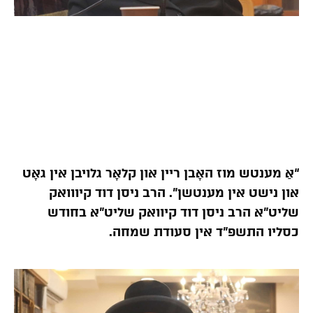
“אַ מענטש מוז האָבן ריין און קלאָר גלויבן אין גאָט
און נישט אין מענטשן”. הרב ניסן דוד קיווואק
שליט”א הרב ניסן דוד קיוואק שליט”א בחודש
כסליו התשפ”ד אין סעודת שמחה.