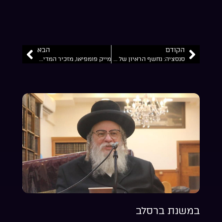
הקודם
הבא
סנסציה: נחשף הראיון של הכתב הצבאי שהעביר את דברי שר הביטחון משה דיין על סיום מלחמת יום הכיפורים…
מייק פומפיאו, מזכיר המדינה האמריקאי לשעבר התקבל ע”י חטיבה 7 בשיריון בתשואות וריקודים.. יש בורא עולם
במשנת ברסלב