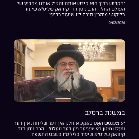
“הקדוש ברוך הוא קידש אותנו והציל אותנו מהבוץ של
העולם הזה”… הרב ניסן דוד קיוואק שליט”א שיעור
בליקוטי מוהר”ן תורה ל”ו שיעור רביעי
10/02/2026
במשנת ברסלב
“אַ מענטש האָט טאַקע אַ חלק אין דער שליחות אין דער
וועלט מיטן באַשעפֿער פֿון דער וועלט”… הרב ניסן דוד
קיוואק שליט”א שיעור בליל ט”ו בשבט התשפ”ו