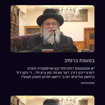
במשנת ברסלב
“אַ מענטשנס רוחניותדיקע אויפֿשטייג ווערט
דערגרייכט דורך דער מצווה פֿון ציצית”… ר’ ניסן דוד
קיוואק שליט”א יום ב’ דראש חודש חשוון תשפ”ו
01/02/2026