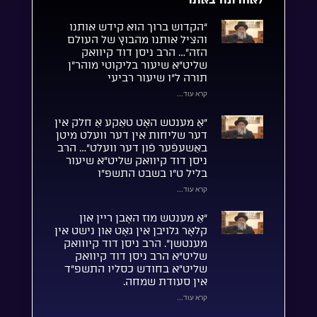
“הקדוש ברוך הוא קידש אותנו
והציל אותנו מהבוץ של העולם
הזה”… הרב ניסן דוד קיוואק
שליט”א שיעור בליקוטי מוהר”ן
תורה ל”ו שיעור רביעי
קרא עוד...
“אַ מענטש האָט טאַקע אַ חלק אין
דער שליחות אין דער וועלט מיטן
באַשעפֿער פֿון דער וועלט”… הרב
ניסן דוד קיוואק שליט”א שיעור
בליל ט”ו בשבט התשפ”ו
קרא עוד...
“אַ מענטש מוז האָבן ריין און
קלאָר גלויבן אין גאָט און נישט אין
מענטשן”. הרב ניסן דוד קיווואק
שליט”א הרב ניסן דוד קיוואק
שליט”א בחודש כסליו התשפ”ד
אין סעודת שמחה.
קרא עוד...