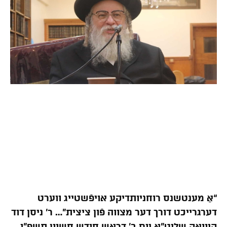
“אַ מענטשנס רוחניותדיקע אויפֿשטייג ווערט
דערגרייכט דורך דער מצווה פֿון ציצית”… ר’ ניסן דוד
קיוואק שליט”א יום ב’ דראש חודש חשוון תשפ”ו