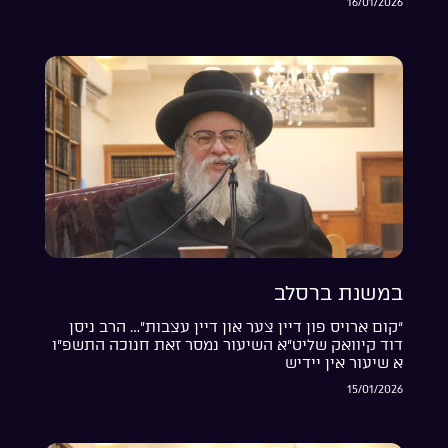
16/01/2026
במשנת ברסלב
“קום ארויס פון דיין צער און דיין עצבות”… הרב ניסן
דוד קיוואק שליט”א השיעור נמסר זאת חנוכה התשפ”ו
א שיעור אין יידיש
15/01/2026