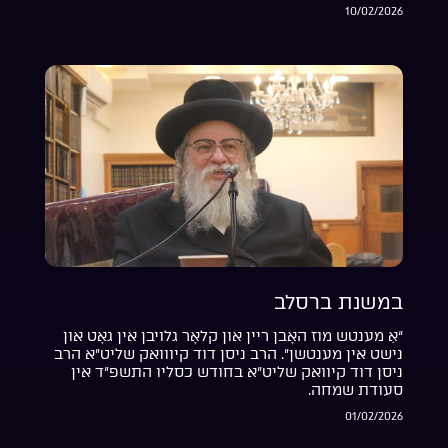
10/02/2026
במשנת ברסלב
“אַ מענטש מוז האָבן ריין און קלאָר גלויבן אין גאָט און
נישט אין מענטשן”. הרב ניסן דוד קיווואק שליט”א הרב
ניסן דוד קיוואק שליט”א בחודש כסליו התשפ”ד אין
סעודת שמחה.
01/02/2026