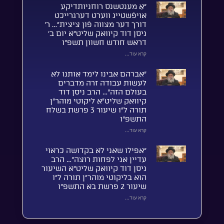
“אַ מענטשנס רוחניותדיקע
אויפֿשטייג ווערט דערגרייכט
דורך דער מצווה פֿון ציצית”… ר’
ניסן דוד קיוואק שליט”א יום ב’
דראש חודש חשוון תשפ”ו
קרא עוד...
“אברהם אבינו לימד אותנו לא
לעשות עבודה זרה מדברים
בעולם הזה”… הרב ניסן דוד
קיוואק שליט”א ליקוטי מוהר”ן
תורה ל”ו שיעור 3 פרשת בשלח
התשפ”ו
קרא עוד...
“אפילו שאני לא בקדושה כראוי
עדיין אני לפחות רוצה”… הרב
ניסן דוד קיוואק שליט”א השיעור
הוא בליקוטי מוהר”ן תורה ל”ו
שיעור 2 פרשת בא התשפ”ו
קרא עוד...