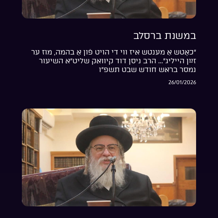
במשנת ברסלב
“כאָטש אַ מענטש איז ווי די הויט פֿון אַ בהמה, מוז ער
זײַן הייליג”… הרב ניסן דוד קיוואק שליט”א השיעור
נמסר בראש חודש שבט תשפ”ו
26/01/2026