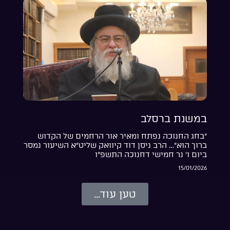
במשנת ברסלב
“בחג החנוכה נפתח ומאיר אור הרחמים של הקדוש
ברוך הוא”… הרב ניסן דוד קיוואק שליט”א השיעור נמסר
ביום ו’ נר חמישי דחנוכה התשפ”ו
15/01/2026
טען עוד...