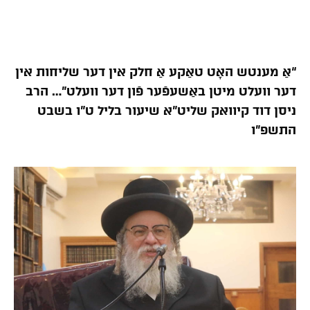
“אַ מענטש האָט טאַקע אַ חלק אין דער שליחות אין
דער וועלט מיטן באַשעפֿער פֿון דער וועלט”… הרב
ניסן דוד קיוואק שליט”א שיעור בליל ט”ו בשבט
התשפ”ו