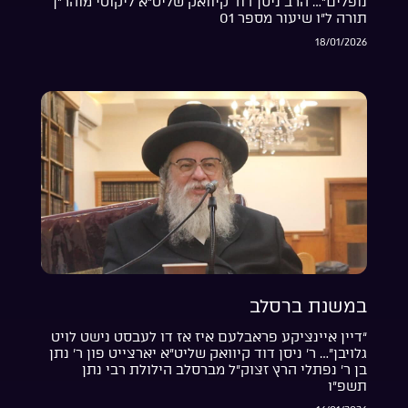
נופלים”… הרב ניסן דוד קיוואק שליט”א ליקוטי מוהר”ן
תורה ל”ו שיעור מספר 01
18/01/2026
במשנת ברסלב
“דיין איינציקע פראבלעם איז אז דו לעבסט נישט לויט
גלויבן”… ר’ ניסן דוד קיוואק שליט”א יארצייט פון ר’ נתן
בן ר’ נפתלי הרץ זצוק”ל מברסלב הילולת רבי נתן
תשפ”ו