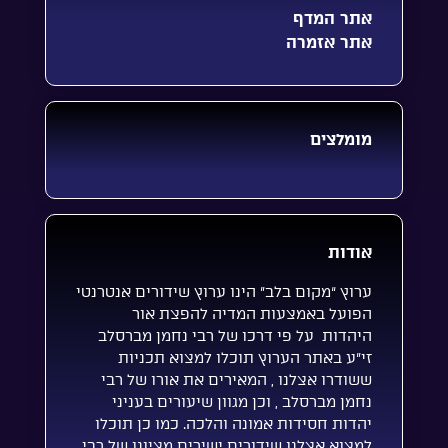
אתר המדף
אתר אזמרה
מומלצים
אודות
ערוץ “מקום בלב” הינו ערוץ שידורים אנטרנטי
הפועל באמצעות המדיה להפצת אור
היהדות על פי דרכו של רבי נחמן מברסלב
זי”ע באתר הערוץ תוכלו למצוא תכניות
ששודרו אצלנו , המאירים את אורו של רבי
נחמן מברסלב , וכן מגוון שיעורים בעניני
יהדות חסידות אמונה והלכה. כמו כן תוכלו
למצוא אצלנו שידורים ישירים מציונו של רבי