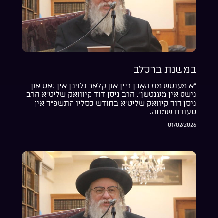
במשנת ברסלב
“אַ מענטש מוז האָבן ריין און קלאָר גלויבן אין גאָט און
נישט אין מענטשן”. הרב ניסן דוד קיווואק שליט”א הרב
ניסן דוד קיוואק שליט”א בחודש כסליו התשפ”ד אין
סעודת שמחה.
01/02/2026