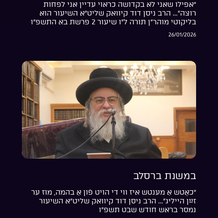
“אפילו שאני לא בקדושה כראוי עדיין אני לפחות
רוצה”… הרב ניסן דוד קיוואק שליט”א השיעור הוא
בליקוטי מוהר”ן תורה ל”ו שיעור 2 פרשת בא התשפ”ו
26/01/2026
במשנת ברסלב
“כאָטש אַ מענטש איז ווי די הויט פֿון אַ בהמה, מוז ער
זײַן הייליג”… הרב ניסן דוד קיוואק שליט”א השיעור
נמסר בראש חודש שבט תשפ”ו