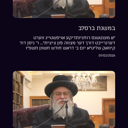
במשנת ברסלב
“אַ מענטשנס רוחניותדיקע אויפֿשטייג ווערט
דערגרייכט דורך דער מצווה פֿון ציצית”… ר’ ניסן דוד
קיוואק שליט”א יום ב’ דראש חודש חשוון תשפ”ו
01/02/2026