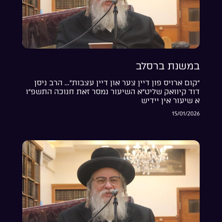
במשנת ברסלב
“קום ארויס פון דיין צער און דיין עצבות”… הרב ניסן
דוד קיוואק שליט”א השיעור נמסר זאת חנוכה התשפ”ו
א שיעור אין יידיש
15/01/2026