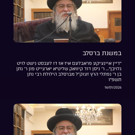
במשנת ברסלב
“דיין איינציקע פראבלעם איז אז דו לעבסט נישט לויט
גלויבן”… ר’ ניסן דוד קיוואק שליט”א יארצייט פון ר’ נתן
בן ר’ נפתלי הרץ זצוק”ל מברסלב הילולת רבי נתן
תשפ”ו
16/01/2026