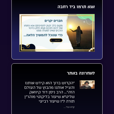
אנא תרמו ביד רחבה
לאחרונה באתר
“הקדוש ברוך הוא קידש אותנו
והציל אותנו מהבוץ של העולם
הזה”… הרב ניסן דוד קיוואק
שליט”א שיעור בליקוטי מוהר”ן
תורה ל”ו שיעור רביעי
קרא עוד...