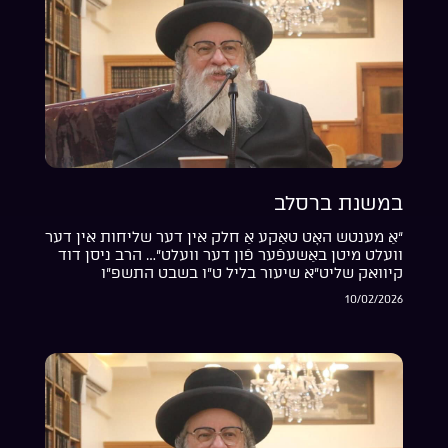
במשנת ברסלב
“אַ מענטש האָט טאַקע אַ חלק אין דער שליחות אין דער
וועלט מיטן באַשעפֿער פֿון דער וועלט”… הרב ניסן דוד
קיוואק שליט”א שיעור בליל ט”ו בשבט התשפ”ו
10/02/2026