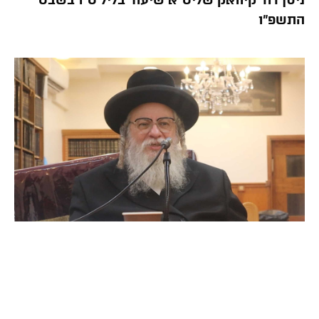
ניסן דוד קיוואק שליט”א שיעור בליל ט”ו בשבט
התשפ”ו