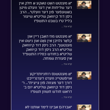
“אַ מענטש האָט טאַקע אַ חלק אין
דער שליחות אין דער וועלט מיטן
באַשעפֿער פֿון דער וועלט”… הרב
ניסן דוד קיוואק שליט”א שיעור
בליל ט”ו בשבט התשפ”ו
קרא עוד...
“אַ מענטש מוז האָבן ריין און
קלאָר גלויבן אין גאָט און נישט אין
מענטשן”. הרב ניסן דוד קיווואק
שליט”א הרב ניסן דוד קיוואק
שליט”א בחודש כסליו התשפ”ד
אין סעודת שמחה.
קרא עוד...
“אַ מענטשנס רוחניותדיקע
אויפֿשטייג ווערט דערגרייכט
דורך דער מצווה פֿון ציצית”… ר’
ניסן דוד קיוואק שליט”א יום ב’
דראש חודש חשוון תשפ”ו
קרא עוד...
“אברהם אבינו לימד אותנו לא