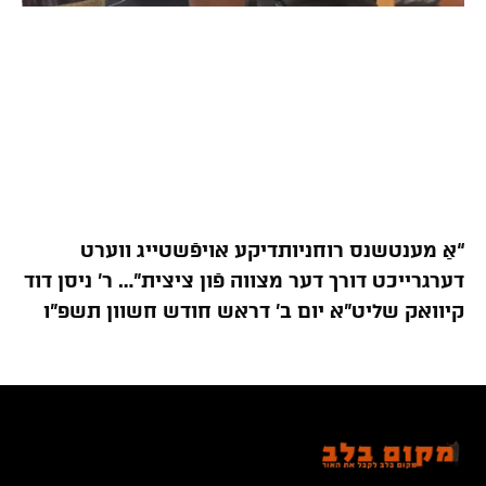
“אַ מענטשנס רוחניותדיקע אויפֿשטייג ווערט
דערגרייכט דורך דער מצווה פֿון ציצית”… ר’ ניסן דוד
קיוואק שליט”א יום ב’ דראש חודש חשוון תשפ”ו