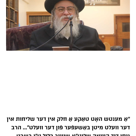
“אַ מענטש האָט טאַקע אַ חלק אין דער שליחות אין
דער וועלט מיטן באַשעפֿער פֿון דער וועלט”… הרב