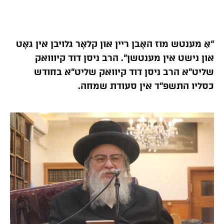
“אַ מענטש מוז האָבן ריין און קלאָר גלויבן אין גאָט
און נישט אין מענטשן”. הרב ניסן דוד קיווואק
שליט”א הרב ניסן דוד קיוואק שליט”א בחודש
כסליו התשפ”ד אין סעודת שמחה.