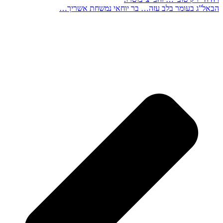
הבא
ל”ג בעומר בלב עזה… בר יוחאי נמשחת אשריך…