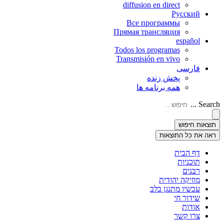
diffusion en direct
Русский
Все программы
Прямая трансляция
español
Todos los programas
Transmisión en vivo
فارسی
پخش زنده
همه برنامه ها
Search ...
תוצאות חיפוש
ראה את כל התוצאות
דף הבית
תוכניות
רבנים
מוזיקה יהודית
עכשיו מתנגן בלב
שידור חי
אודות
צרו קשר