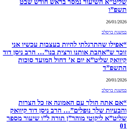
שליט”א השיעור נמסר בראש חודש שבט
תשפ”ו
26/01/2026
במשנת ברסלב
“אפילו שהתרגלתי להיות בעצבות עכשיו אני
זוכר ש”אהבת אותנו ורצית בנו”… הרב ניסן דוד
קיוואק שליט”א יום א’ דחול המועד סוכות
התשפ”ד
20/01/2026
במשנת ברסלב
“אם אתה הולך עם האמונה אז כל הצרות
והבעיות שלך נופלים”… הרב ניסן דוד קיוואק
שליט”א ליקוטי מוהר”ן תורה ל”ו שיעור מספר
01