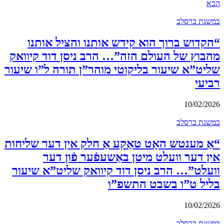
הבא
במשנת ברסלב
“הקדוש ברוך הוא קידש אותנו והציל אותנו
מהבוץ של העולם הזה”… הרב ניסן דוד קיוואק
שליט”א שיעור בליקוטי מוהר”ן תורה ל”ו שיעור
רביעי
10/02/2026
במשנת ברסלב
“אַ מענטש האָט טאַקע אַ חלק אין דער שליחות
אין דער וועלט מיטן באַשעפֿער פֿון דער
וועלט”… הרב ניסן דוד קיוואק שליט”א שיעור
בליל ט”ו בשבט התשפ”ו
10/02/2026
במשנת ברסלב