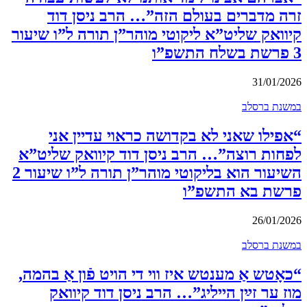
זרה מדברים בעולם הזה”… הרב ניסן דוד
קיוואק שליט”א ליקוטי מוהר”ן תורה ל”ו שיעור
3 פרשת בשלח התשפ”ו
31/01/2026
במשנת ברסלב
“אפילו שאני לא בקדושה כראוי עדיין אני
לפחות רוצה”… הרב ניסן דוד קיוואק שליט”א
השיעור הוא בליקוטי מוהר”ן תורה ל”ו שיעור 2
פרשת בא התשפ”ו
26/01/2026
במשנת ברסלב
“כאָטש אַ מענטש איז ווי די הויט פֿון אַ בהמה,
מוז ער זײַן הייליג”… הרב ניסן דוד קיוואק