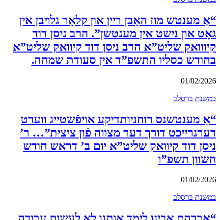
“אַ מענטש מוז האָבן ריין און קלאָר גלויבן אין
גאָט און נישט אין מענטשן”. הרב ניסן דוד
קיווואק שליט”א הרב ניסן דוד קיוואק שליט”א
בחודש כסליו התשפ”ד אין סעודת שמחה.
01/02/2026
במשנת ברסלב
“אַ מענטשנס רוחניותדיקע אויפֿשטייג ווערט
דערגרייכט דורך דער מצווה פֿון ציצית”… ר’
ניסן דוד קיוואק שליט”א יום ב’ דראש חודש
חשוון תשפ”ו
01/02/2026
במשנת ברסלב
“אברהם אבינו לימד אותנו לא לעשות עבודה