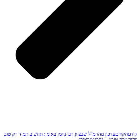
קודם
הקודם
עדכון מהחמ”ל שבציון רבי נחמן באומן: תחשוב תמיד רק טוב
ויהיה “רק טוב”… זהבי צ’בוטרו.