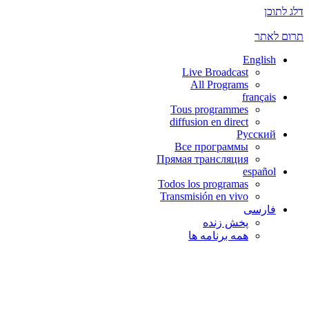
דלג לתוכן
תרום לאתר
English
Live Broadcast
All Programs
français
Tous programmes
diffusion en direct
Русский
Все программы
Прямая трансляция
español
Todos los programas
Transmisión en vivo
فارسی
پخش زنده
همه برنامه ها