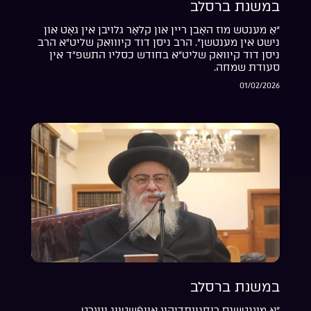
במשנת ברסלב
“אַ מענטש מוז האָבן ריין און קלאָר גלויבן אין גאָט און
נישט אין מענטשן”. הרב ניסן דוד קיווואק שליט”א הרב
ניסן דוד קיוואק שליט”א בחודש כסליו התשפ”ד אין
סעודת שמחה.
01/02/2026
במשנת ברסלב
“אַ מענטשנס רוחניותדיקע אויפֿשטייג ווערט