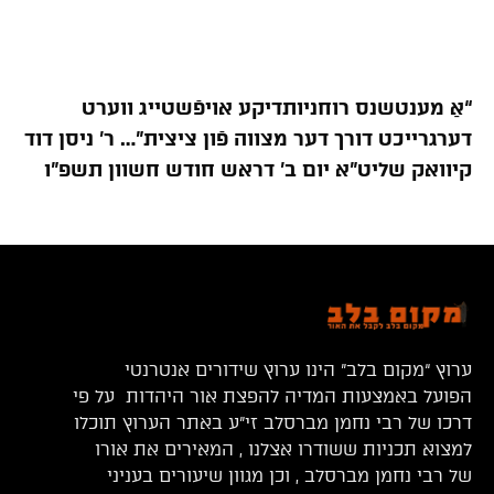
“אַ מענטשנס רוחניותדיקע אויפֿשטייג ווערט
דערגרייכט דורך דער מצווה פֿון ציצית”… ר’ ניסן דוד
קיוואק שליט”א יום ב’ דראש חודש חשוון תשפ”ו
ערוץ “מקום בלב” הינו ערוץ שידורים אנטרנטי
הפועל באמצעות המדיה להפצת אור היהדות על פי
דרכו של רבי נחמן מברסלב זי”ע באתר הערוץ תוכלו
למצוא תכניות ששודרו אצלנו , המאירים את אורו
של רבי נחמן מברסלב , וכן מגוון שיעורים בעניני