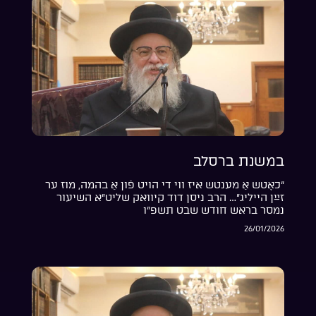
במשנת ברסלב
“כאָטש אַ מענטש איז ווי די הויט פֿון אַ בהמה, מוז ער
זײַן הייליג”… הרב ניסן דוד קיוואק שליט”א השיעור
נמסר בראש חודש שבט תשפ”ו
26/01/2026