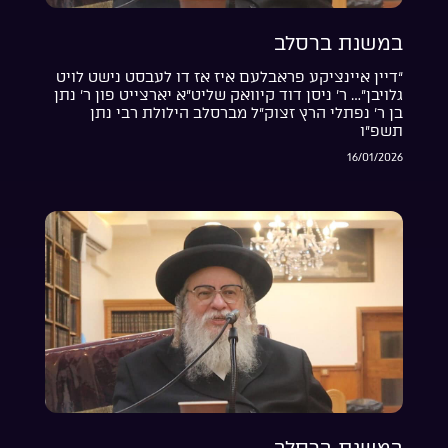
במשנת ברסלב
“דיין איינציקע פראבלעם איז אז דו לעבסט נישט לויט
גלויבן”… ר’ ניסן דוד קיוואק שליט”א יארצייט פון ר’ נתן
בן ר’ נפתלי הרץ זצוק”ל מברסלב הילולת רבי נתן
תשפ”ו
16/01/2026
במשנת ברסלב