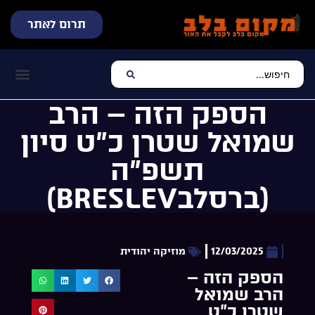
תרום לאתר
שידור חי
עכשיו מתנגן בלב
צרו קשר
דף הבית
מוזיקה יהוד
הספק הזה – הרב
שמואל שטרן כ”ט סיון
תשפ”ה
(ברסלבBRESLEV)
12/03/2025
מוזיקה יהודית
הספק הזה –
הרב שמואל
שטרן כ”ט