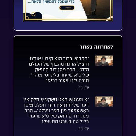
לאחרונה באתר
“הקדוש ברוך הוא קידש אותנו
והציל אותנו מהבוץ של העולם
הזה”… הרב ניסן דוד קיוואק
שליט”א שיעור בליקוטי מוהר”ן
תורה ל”ו שיעור רביעי
קרא עוד...
“אַ מענטש האָט טאַקע אַ חלק אין
דער שליחות אין דער וועלט מיטן
באַשעפֿער פֿון דער וועלט”… הרב
ניסן דוד קיוואק שליט”א שיעור
בליל ט”ו בשבט התשפ”ו
קרא עוד...