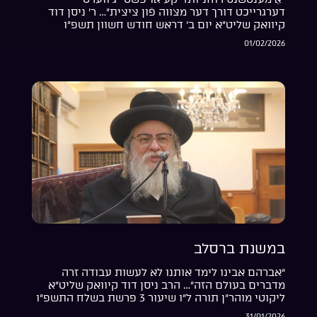
דערגרייכט דורך דער מצווה פֿון ציצית”… ר’ ניסן דוד
קיוואק שליט”א יום ב’ דראש חודש חשוון תשפ”ו
01/02/2026
במשנת ברסלב
“אברהם אבינו לימד אותנו לא לעשות עבודה זרה
מדברים בעולם הזה”… הרב ניסן דוד קיוואק שליט”א
ליקוטי מוהר”ן תורה ל”ו שיעור 3 פרשת בשלח התשפ”ו
31/01/2026