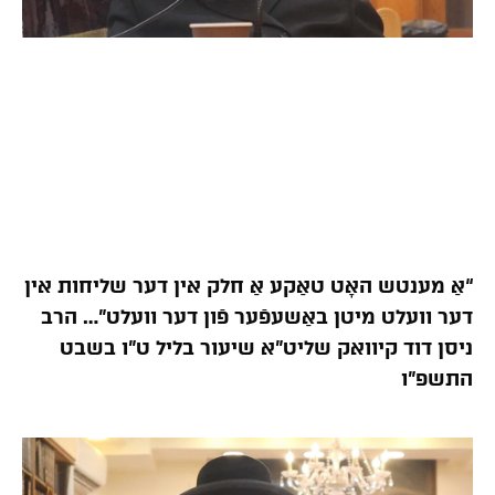
“אַ מענטש האָט טאַקע אַ חלק אין דער שליחות אין
דער וועלט מיטן באַשעפֿער פֿון דער וועלט”… הרב
ניסן דוד קיוואק שליט”א שיעור בליל ט”ו בשבט
התשפ”ו