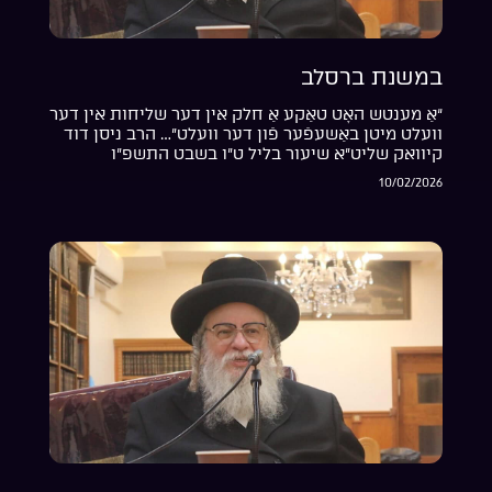
במשנת ברסלב
“אַ מענטש האָט טאַקע אַ חלק אין דער שליחות אין דער
וועלט מיטן באַשעפֿער פֿון דער וועלט”… הרב ניסן דוד
קיוואק שליט”א שיעור בליל ט”ו בשבט התשפ”ו
10/02/2026