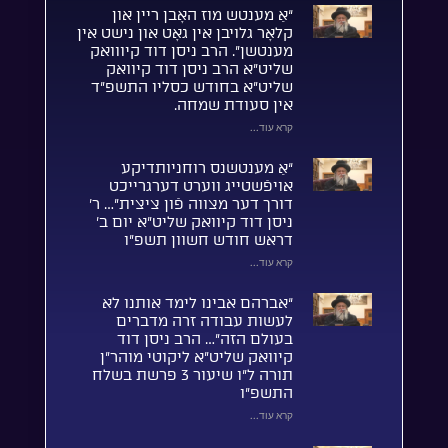
“אַ מענטש מוז האָבן ריין און
קלאָר גלויבן אין גאָט און נישט אין
מענטשן”. הרב ניסן דוד קיווואק
שליט”א הרב ניסן דוד קיוואק
שליט”א בחודש כסליו התשפ”ד
אין סעודת שמחה.
קרא עוד...
“אַ מענטשנס רוחניותדיקע
אויפֿשטייג ווערט דערגרייכט
דורך דער מצווה פֿון ציצית”… ר’
ניסן דוד קיוואק שליט”א יום ב’
דראש חודש חשוון תשפ”ו
קרא עוד...
“אברהם אבינו לימד אותנו לא
לעשות עבודה זרה מדברים
בעולם הזה”… הרב ניסן דוד
קיוואק שליט”א ליקוטי מוהר”ן
תורה ל”ו שיעור 3 פרשת בשלח
התשפ”ו
קרא עוד...