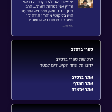
“אפילו שאני לא בקדושה כראוי
עדיין אני לפחות רוצה”… הרב
ניסן דוד קיוואק שליט”א השיעור
הוא בליקוטי מוהר”ן תורה ל”ו
שיעור 2 פרשת בא התשפ”ו
קרא עוד...
ספרי ברסלב
לרכישת ספרי ברסלב
לחצו על אחד הקישורים למטה:
אתר ברסלב
אתר המדף
אתר אזמרה