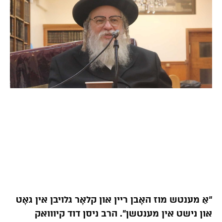
“אַ מענטש מוז האָבן ריין און קלאָר גלויבן אין גאָט
און נישט אין מענטשן”. הרב ניסן דוד קיווואק