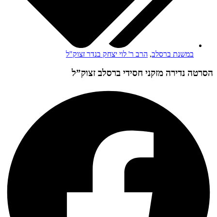
במשנת ברסלב
,
הרב ר' לוי יצחק בנדר זצוק"ל
הסרטה נדירה מזקני חסידי ברסלב זצוק”ל