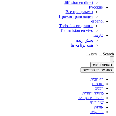
diffusion en direct
Русский
Все программы
Прямая трансляция
español
Todos los programas
Transmisión en vivo
فارسی
پخش زنده
همه برنامه ها
Search ...
תוצאות חיפוש
ראה את כל התוצאות
דף הבית
תוכניות
רבנים
מוזיקה יהודית
עכשיו מתנגן בלב
שידור חי
אודות
צרו קשר