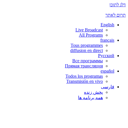
דלג לתוכן
תרום לאתר
English
Live Broadcast
All Programs
français
Tous programmes
diffusion en direct
Русский
Все программы
Прямая трансляция
español
Todos los programas
Transmisión en vivo
فارسی
پخش زنده
همه برنامه ها