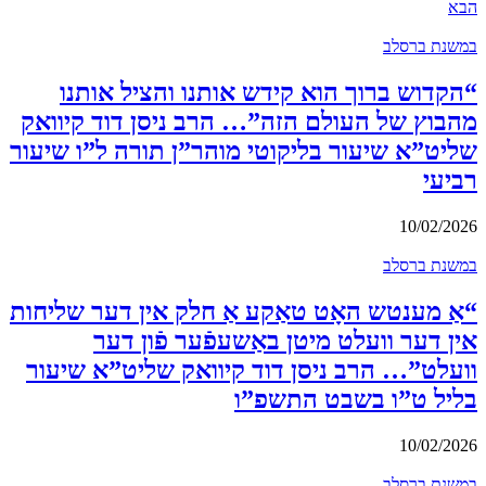
הבא
במשנת ברסלב
“הקדוש ברוך הוא קידש אותנו והציל אותנו
מהבוץ של העולם הזה”… הרב ניסן דוד קיוואק
שליט”א שיעור בליקוטי מוהר”ן תורה ל”ו שיעור
רביעי
10/02/2026
במשנת ברסלב
“אַ מענטש האָט טאַקע אַ חלק אין דער שליחות
אין דער וועלט מיטן באַשעפֿער פֿון דער
וועלט”… הרב ניסן דוד קיוואק שליט”א שיעור
בליל ט”ו בשבט התשפ”ו
10/02/2026
במשנת ברסלב