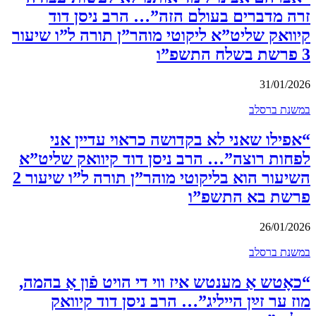
זרה מדברים בעולם הזה”… הרב ניסן דוד
קיוואק שליט”א ליקוטי מוהר”ן תורה ל”ו שיעור
3 פרשת בשלח התשפ”ו
31/01/2026
במשנת ברסלב
“אפילו שאני לא בקדושה כראוי עדיין אני
לפחות רוצה”… הרב ניסן דוד קיוואק שליט”א
השיעור הוא בליקוטי מוהר”ן תורה ל”ו שיעור 2
פרשת בא התשפ”ו
26/01/2026
במשנת ברסלב
“כאָטש אַ מענטש איז ווי די הויט פֿון אַ בהמה,
מוז ער זײַן הייליג”… הרב ניסן דוד קיוואק