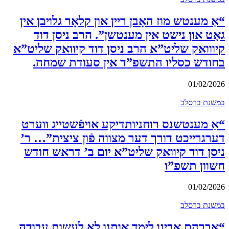
“אַ מענטש מוז האָבן ריין און קלאָר גלויבן אין
גאָט און נישט אין מענטשן”. הרב ניסן דוד
קיווואק שליט”א הרב ניסן דוד קיוואק שליט”א
בחודש כסליו התשפ”ד אין סעודת שמחה.
01/02/2026
במשנת ברסלב
“אַ מענטשנס רוחניותדיקע אויפֿשטייג ווערט
דערגרייכט דורך דער מצווה פֿון ציצית”… ר’
ניסן דוד קיוואק שליט”א יום ב’ דראש חודש
חשוון תשפ”ו
01/02/2026
במשנת ברסלב
“אברהם אבינו לימד אותנו לא לעשות עבודה