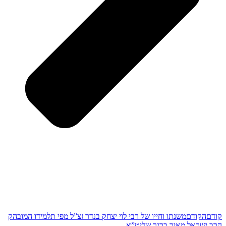
קודם
הקודם
משנתו וחייו של רבי לוי יצחק בנדר זצ”ל מפי תלמידו המובהק
הרב ישראל מאיר ברנר שליט”א