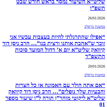
שליט”א השיעור נמסר בראש חודש שבט
תשפ”ו
26/01/2026
במשנת ברסלב
“אפילו שהתרגלתי להיות בעצבות עכשיו אני
זוכר ש”אהבת אותנו ורצית בנו”… הרב ניסן דוד
קיוואק שליט”א יום א’ דחול המועד סוכות
התשפ”ד
20/01/2026
במשנת ברסלב
“אם אתה הולך עם האמונה אז כל הצרות
והבעיות שלך נופלים”… הרב ניסן דוד קיוואק
שליט”א ליקוטי מוהר”ן תורה ל”ו שיעור מספר
01