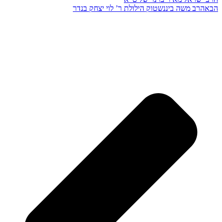
הבא
הרב משה ביננשטוק הילולת ר’ לוי יצחק בנדר