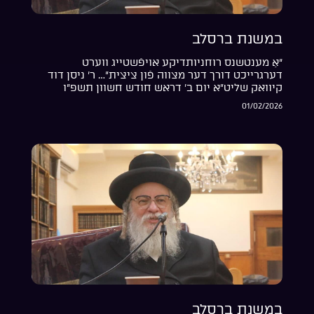
במשנת ברסלב
“אַ מענטשנס רוחניותדיקע אויפֿשטייג ווערט
דערגרייכט דורך דער מצווה פֿון ציצית”… ר’ ניסן דוד
קיוואק שליט”א יום ב’ דראש חודש חשוון תשפ”ו
01/02/2026
במשנת ברסלב