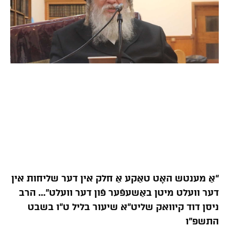
“אַ מענטש האָט טאַקע אַ חלק אין דער שליחות אין
דער וועלט מיטן באַשעפֿער פֿון דער וועלט”… הרב
ניסן דוד קיוואק שליט”א שיעור בליל ט”ו בשבט
התשפ”ו