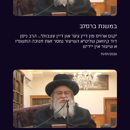
במשנת ברסלב
“קום ארויס פון דיין צער און דיין עצבות”… הרב ניסן
דוד קיוואק שליט”א השיעור נמסר זאת חנוכה התשפ”ו
א שיעור אין יידיש
15/01/2026