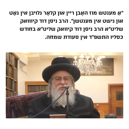
“אַ מענטש מוז האָבן ריין און קלאָר גלויבן אין גאָט
און נישט אין מענטשן”. הרב ניסן דוד קיווואק
שליט”א הרב ניסן דוד קיוואק שליט”א בחודש
כסליו התשפ”ד אין סעודת שמחה.