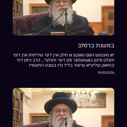
במשנת ברסלב
“אַ מענטש האָט טאַקע אַ חלק אין דער שליחות אין דער
וועלט מיטן באַשעפֿער פֿון דער וועלט”… הרב ניסן דוד
קיוואק שליט”א שיעור בליל ט”ו בשבט התשפ”ו
10/02/2026