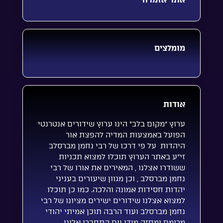
מומלצים
אודות
ערוץ “מקום בלב” הינו ערוץ שידורים אנטרנטי
הפועל באמצעות המדיה להפצת אור
היהדות על פי דרכו של רבי נחמן מברסלב
זי”ע באתר הערוץ תוכלו למצוא תכניות
ששודרו אצלנו , המאירים את אורו של רבי
נחמן מברסלב , וכן מגוון שיעורים בעניני
יהדות חסידות אמונה והלכה. כמו כן תוכלו
למצוא אצלנו שידורים ישירים מציונו של רבי
נחמן מברסלב ועוד הרבה תוכן אמיתי יהודי
מרומם ומחזק מידי יום התחברו אלינו…