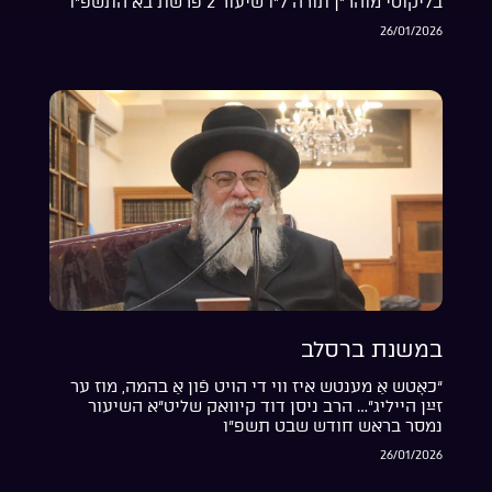
בליקוטי מוהר”ן תורה ל”ו שיעור 2 פרשת בא התשפ”ו
26/01/2026
במשנת ברסלב
“כאָטש אַ מענטש איז ווי די הויט פֿון אַ בהמה, מוז ער
זײַן הייליג”… הרב ניסן דוד קיוואק שליט”א השיעור
נמסר בראש חודש שבט תשפ”ו
26/01/2026