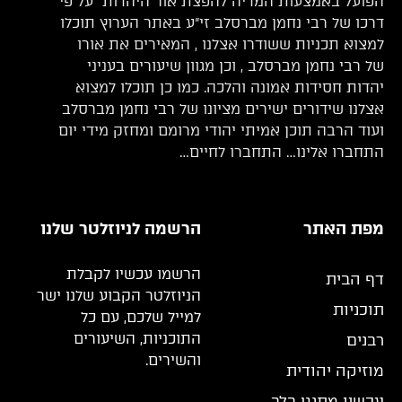
הפועל באמצעות המדיה להפצת אור היהדות על פי
דרכו של רבי נחמן מברסלב זי”ע באתר הערוץ תוכלו
למצוא תכניות ששודרו אצלנו , המאירים את אורו
של רבי נחמן מברסלב , וכן מגוון שיעורים בעניני
יהדות חסידות אמונה והלכה. כמו כן תוכלו למצוא
אצלנו שידורים ישירים מציונו של רבי נחמן מברסלב
ועוד הרבה תוכן אמיתי יהודי מרומם ומחזק מידי יום
התחברו אלינו… התחברו לחיים…
מפת האתר
הרשמה לניוזלטר שלנו
הרשמו עכשיו לקבלת
דף הבית
הניוזלטר הקבוע שלנו ישר
תוכניות
למייל שלכם, עם כל
התוכניות, השיעורים
רבנים
והשירים.
מוזיקה יהודית
עכשיו מתנגן בלב