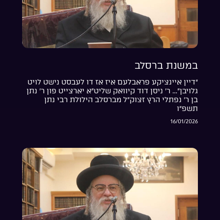
במשנת ברסלב
“דיין איינציקע פראבלעם איז אז דו לעבסט נישט לויט
גלויבן”… ר’ ניסן דוד קיוואק שליט”א יארצייט פון ר’ נתן
בן ר’ נפתלי הרץ זצוק”ל מברסלב הילולת רבי נתן
תשפ”ו
16/01/2026