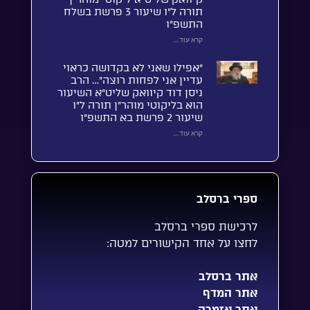
תורה ל”ו שיעור 3 פרשת בשלח
התשפ”ו
קרא עוד...
“אפילו שאני לא בקדושה כראוי
עדיין אני לפחות רוצה”… הרב
ניסן דוד קיוואק שליט”א השיעור
הוא בליקוטי מוהר”ן תורה ל”ו
שיעור 2 פרשת בא התשפ”ו
קרא עוד...
ספרי ברסלב
לרכישת ספרי ברסלב
לחצו על אחד הקישורים למטה:
אתר ברסלב
אתר המדף
אתר אזמרה