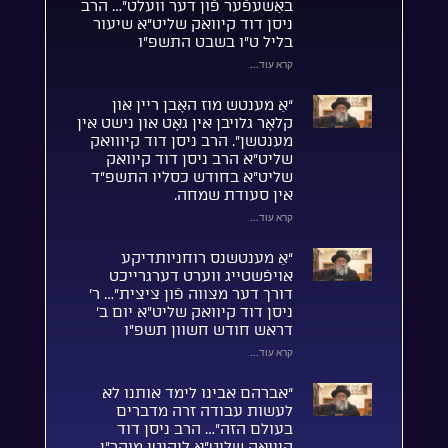
באַשעפֿער פֿון דער וועלט”… הרב
ניסן דוד קיוואק שליט”א שיעור
בליל ט”ו בשבט התשפ”ו
קרא עוד...
“אַ מענטש מוז האָבן ריין און
קלאָר גלויבן אין גאָט און נישט אין
מענטשן”. הרב ניסן דוד קיווואק
שליט”א הרב ניסן דוד קיוואק
שליט”א בחודש כסליו התשפ”ד
אין סעודת שמחה.
קרא עוד...
“אַ מענטשנס רוחניותדיקע
אויפֿשטייג ווערט דערגרייכט
דורך דער מצווה פֿון ציצית”… ר’
ניסן דוד קיוואק שליט”א יום ב’
דראש חודש חשוון תשפ”ו
קרא עוד...
“אברהם אבינו לימד אותנו לא
לעשות עבודה זרה מדברים
בעולם הזה”… הרב ניסן דוד
קיוואק שליט”א ליקוטי מוהר”ן