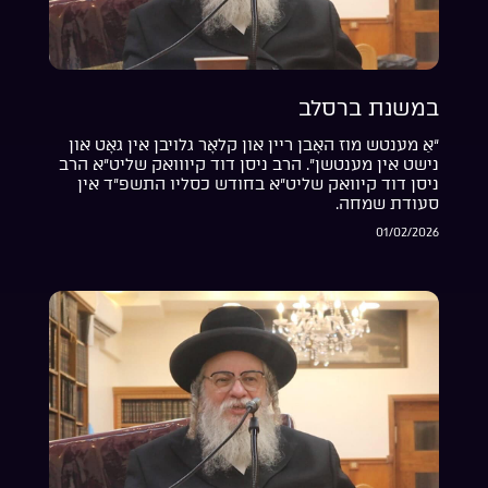
במשנת ברסלב
“אַ מענטש מוז האָבן ריין און קלאָר גלויבן אין גאָט און
נישט אין מענטשן”. הרב ניסן דוד קיווואק שליט”א הרב
ניסן דוד קיוואק שליט”א בחודש כסליו התשפ”ד אין
סעודת שמחה.
01/02/2026