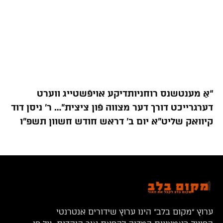
“אַ מענטשנס רוחניותדיקע אויפֿשטייג ווערט
דערגרייכט דורך דער מצווה פֿון ציצית”… ר’ ניסן דוד
קיוואק שליט”א יום ב’ דראש חודש חשוון תשפ”ו
ערוץ “מקום בלב” הינו ערוץ שידורים אנטרנטי