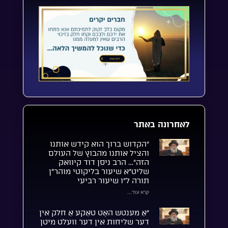
לאחרונה באתר
“הקדוש ברוך הוא קידש אותנו
והציל אותנו מהבוץ של העולם
הזה”… הרב ניסן דוד קיוואק
שליט”א שיעור בליקוטי מוהר”ן
תורה ל”ו שיעור רביעי
קרא עוד...
“אַ מענטש האָט טאַקע אַ חלק אין
דער שליחות אין דער וועלט מיטן