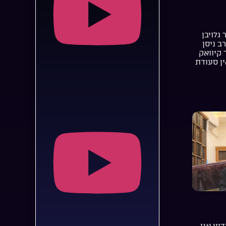
 גלויבן
רב ניסן
 קיוואק
ן סעודת
יין אני