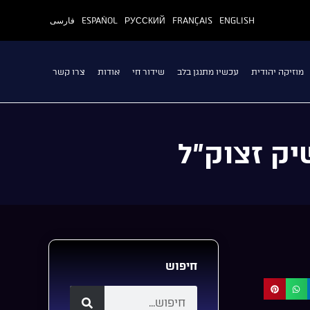
ENGLISH
FRANÇAIS
РУССКИЙ
ESPAÑOL
فارسی
מוזיקה יהודית
עכשיו מתנגן בלב
שידור חי
אודות
צרו קשר
יק זצוק”ל
חיפוש