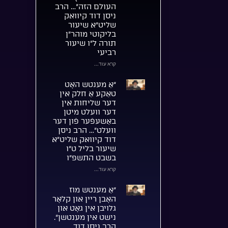
העולם הזה”… הרב
ניסן דוד קיוואק
שליט”א שיעור
בליקוטי מוהר”ן
תורה ל”ו שיעור
רביעי
קרא עוד...
“אַ מענטש האָט
טאַקע אַ חלק אין
דער שליחות אין
דער וועלט מיטן
באַשעפֿער פֿון דער
וועלט”… הרב ניסן
דוד קיוואק שליט”א
שיעור בליל ט”ו
בשבט התשפ”ו
קרא עוד...
“אַ מענטש מוז
האָבן ריין און קלאָר
גלויבן אין גאָט און
נישט אין מענטשן”.
הרב ניסן דוד