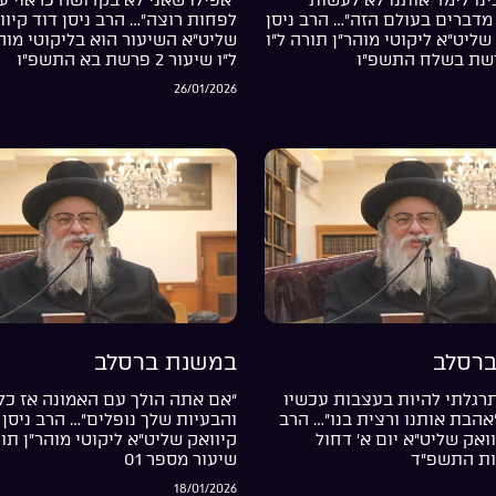
מדברים בעולם הזה”… הרב ניסן
לפחות רוצה”… הרב ניסן דוד קיוו
שליט”א ליקוטי מוהר”ן תורה ל”ו
שליט”א השיעור הוא בליקוטי מוה
ל”ו שיעור 2 פרשת בא התשפ”ו
26/01/2026
רסלב
במשנת ברסלב
רגלתי להיות בעצבות עכשיו
“אם אתה הולך עם האמונה אז כל
”אהבת אותנו ורצית בנו”… הרב
והבעיות שלך נופלים”… הרב ניסן 
וואק שליט”א יום א’ דחול
קיוואק שליט”א ליקוטי מוהר”ן תור
ות התשפ”ד
שיעור מספר 01
18/01/2026