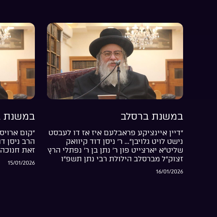
במשנת ברסלב
במשנת ב
“דיין איינציקע פראבלעם איז אז דו לעבסט
“קום ארויס 
נישט לויט גלויבן”… ר’ ניסן דוד קיוואק
הרב ניסן ד
שליט”א יארצייט פון ר’ נתן בן ר’ נפתלי הרץ
זאת חנוכה 
זצוק”ל מברסלב הילולת רבי נתן תשפ”ו
15/01/2026
16/01/2026