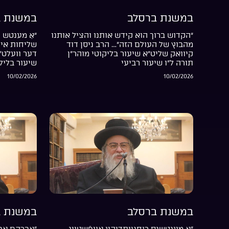
במשנת ברסלב
במשנת ב
“הקדוש ברוך הוא קידש אותנו והציל אותנו
“אַ מענטש ה
מהבוץ של העולם הזה”… הרב ניסן דוד
שליחות אין 
קיוואק שליט”א שיעור בליקוטי מוהר”ן
דער וועלט”
תורה ל”ו שיעור רביעי
שיעור בליל
10/02/2026
10/02/2026
במשנת ברסלב
במשנת ב
“אַ מענטשנס רוחניותדיקע אויפֿשטייג
“אברהם אבי