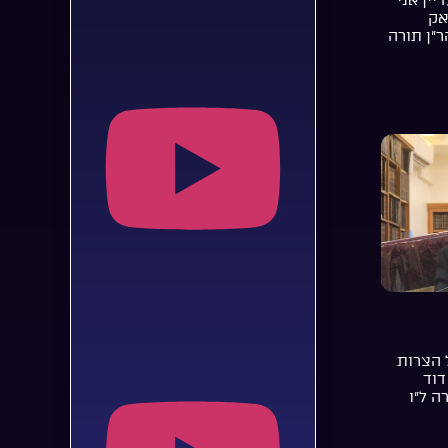
אק
ר”ן תורה
 הצרות
דוד
ה ל”ו