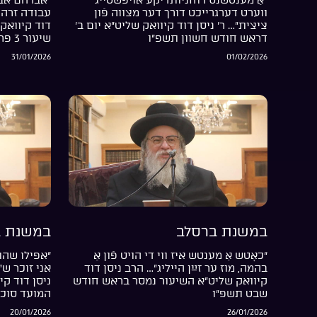
ווערט דערגרייכט דורך דער מצווה פֿון
עבודה זרה 
ציצית”… ר’ ניסן דוד קיוואק שליט”א יום ב’
דוד קיוואק 
דראש חודש חשוון תשפ”ו
שיעור 3 פרשת בשלח התשפ”ו
31/01/2026
01/02/2026
במשנת ברסלב
במשנת ב
“כאָטש אַ מענטש איז ווי די הויט פֿון אַ
“אפילו שהת
בהמה, מוז ער זײַן הייליג”… הרב ניסן דוד
אני זוכר ש
קיוואק שליט”א השיעור נמסר בראש חודש
ניסן דוד קי
שבט תשפ”ו
המועד סוכ
20/01/2026
26/01/2026