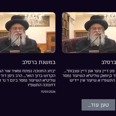
רסלב
במשנת ברסלב
פון דיין צער און דיין עצבות”…
“בחג החנוכה נפתח ומאיר אור ה
וד קיוואק שליט”א השיעור נמסר
הקדוש ברוך הוא”… הרב ניסן דוד 
התשפ”ו א שיעור אין יידיש
שליט”א השיעור נמסר ביום ו’ נר 
דחנוכה התשפ”ו
15/01/2026
טען עוד...