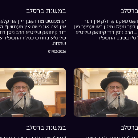
רסלב
במשנת ברסלב
אָט טאַקע אַ חלק אין דער
“אַ מענטש מוז האָבן ריין און קלאָר
דער וועלט מיטן באַשעפֿער פֿון
אין גאָט און נישט אין מענטשן”. ה
… הרב ניסן דוד קיוואק שליט”א
דוד קיווואק שליט”א הרב ניסן דוד
 ט”ו בשבט התשפ”ו
שליט”א בחודש כסליו התשפ”ד אי
שמחה.
01/02/2026
רסלב
במשנת ברסלב
נו לימד אותנו לא לעשות
“אפילו שאני לא בקדושה כראוי עד