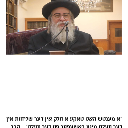
“אַ מענטש האָט טאַקע אַ חלק אין דער שליחות אין
דער וועלט מיטן באַשעפֿער פֿון דער וועלט”… הרב