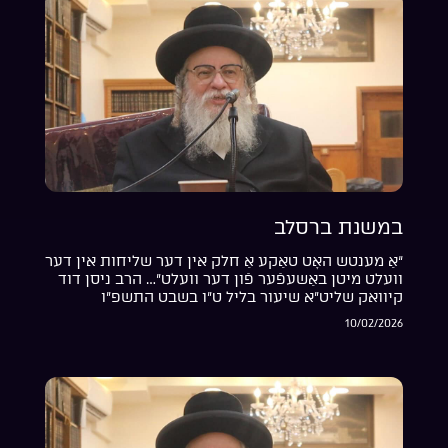
במשנת ברסלב
“אַ מענטש האָט טאַקע אַ חלק אין דער שליחות אין דער
וועלט מיטן באַשעפֿער פֿון דער וועלט”… הרב ניסן דוד
קיוואק שליט”א שיעור בליל ט”ו בשבט התשפ”ו
10/02/2026