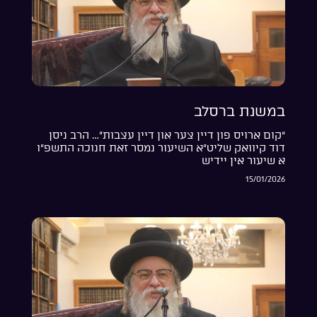
במשנת ברסלב
“קום ארויס פון דיין צער און דיין עצבות”… הרב ניסן
דוד קיוואק שליט”א השיעור נמסר זאת חנוכה התשפ”ו
א שיעור אין יידיש
15/01/2026