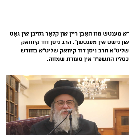
“אַ מענטש מוז האָבן ריין און קלאָר גלויבן אין גאָט
און נישט אין מענטשן”. הרב ניסן דוד קיווואק
שליט”א הרב ניסן דוד קיוואק שליט”א בחודש
כסליו התשפ”ד אין סעודת שמחה.