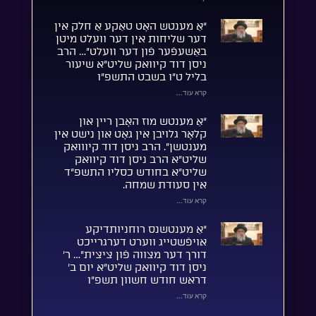
“אַ מענטש האָט טאַקע אַ חלק אין
דער שליחות אין דער וועלט מיטן
באַשעפֿער פֿון דער וועלט”… הרב
ניסן דוד קיוואק שליט”א שיעור
בליל ט”ו בשבט התשפ”ו
קרא עוד...
“אַ מענטש מוז האָבן ריין און
קלאָר גלויבן אין גאָט און נישט אין
מענטשן”. הרב ניסן דוד קיווואק
שליט”א הרב ניסן דוד קיוואק
שליט”א בחודש כסליו התשפ”ד
אין סעודת שמחה.
קרא עוד...
“אַ מענטשנס רוחניותדיקע
אויפֿשטייג ווערט דערגרייכט
דורך דער מצווה פֿון ציצית”… ר’
ניסן דוד קיוואק שליט”א יום ב’
דראש חודש חשוון תשפ”ו
קרא עוד...