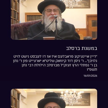
במשנת ברסלב
“דיין איינציקע פראבלעם איז אז דו לעבסט נישט לויט
גלויבן”… ר’ ניסן דוד קיוואק שליט”א יארצייט פון ר’ נתן
בן ר’ נפתלי הרץ זצוק”ל מברסלב הילולת רבי נתן
תשפ”ו
16/01/2026