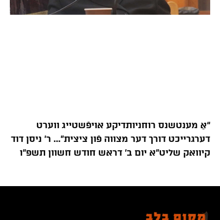
“אַ מענטשנס רוחניותדיקע אויפֿשטייג ווערט
דערגרייכט דורך דער מצווה פֿון ציצית”… ר’ ניסן דוד
קיוואק שליט”א יום ב’ דראש חודש חשוון תשפ”ו