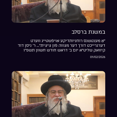
במשנת ברסלב
“אַ מענטשנס רוחניותדיקע אויפֿשטייג ווערט
דערגרייכט דורך דער מצווה פֿון ציצית”… ר’ ניסן דוד
קיוואק שליט”א יום ב’ דראש חודש חשוון תשפ”ו
01/02/2026