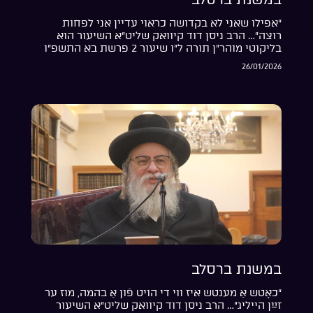
“אפילו שאני לא בקדושה כראוי עדיין אני לפחות
רוצה”… הרב ניסן דוד קיוואק שליט”א השיעור הוא
בליקוטי מוהר”ן תורה ל”ו שיעור 2 פרשת בא התשפ”ו
26/01/2026
במשנת ברסלב
“כאָטש אַ מענטש איז ווי די הויט פֿון אַ בהמה, מוז ער
זײַן הייליג”… הרב ניסן דוד קיוואק שליט”א השיעור