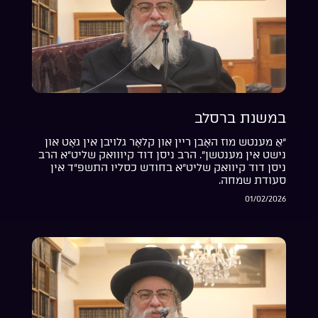
במשנת ברסלב
“אַ מענטש מוז האָבן ריין און קלאָר גלויבן אין גאָט און
נישט אין מענטשן”. הרב ניסן דוד קיווואק שליט”א הרב
ניסן דוד קיוואק שליט”א בחודש כסליו התשפ”ד אין
סעודת שמחה.
01/02/2026