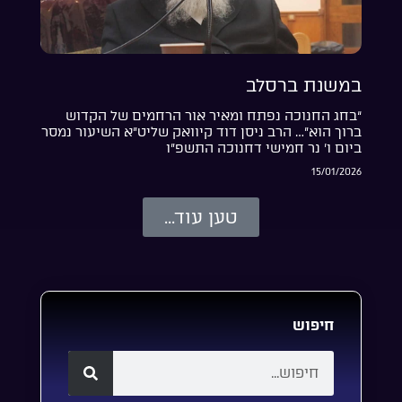
במשנת ברסלב
“בחג החנוכה נפתח ומאיר אור הרחמים של הקדוש
ברוך הוא”… הרב ניסן דוד קיוואק שליט”א השיעור נמסר
ביום ו’ נר חמישי דחנוכה התשפ”ו
15/01/2026
טען עוד...
חיפוש