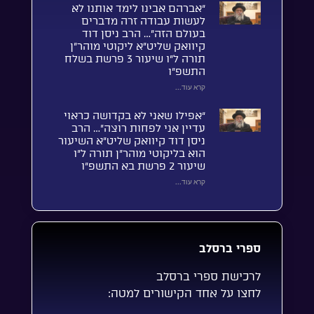
“אברהם אבינו לימד אותנו לא
לעשות עבודה זרה מדברים
בעולם הזה”… הרב ניסן דוד
קיוואק שליט”א ליקוטי מוהר”ן
תורה ל”ו שיעור 3 פרשת בשלח
התשפ”ו
קרא עוד...
“אפילו שאני לא בקדושה כראוי
עדיין אני לפחות רוצה”… הרב
ניסן דוד קיוואק שליט”א השיעור
הוא בליקוטי מוהר”ן תורה ל”ו
שיעור 2 פרשת בא התשפ”ו
קרא עוד...
ספרי ברסלב
לרכישת ספרי ברסלב
לחצו על אחד הקישורים למטה: