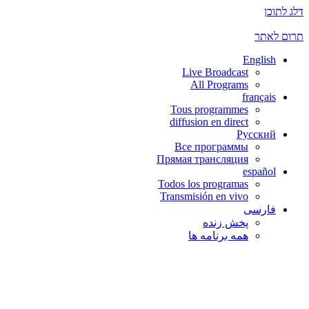
דלג לתוכן
תרום לאתר
English
Live Broadcast
All Programs
français
Tous programmes
diffusion en direct
Русский
Все программы
Прямая трансляция
español
Todos los programas
Transmisión en vivo
فارسی
پخش زنده
همه برنامه ها