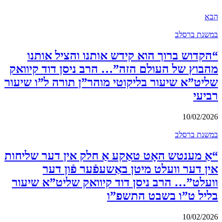
הבא
במשנת ברסלב
“הקדוש ברוך הוא קידש אותנו והציל אותנו
מהבוץ של העולם הזה”… הרב ניסן דוד קיוואק
שליט”א שיעור בליקוטי מוהר”ן תורה ל”ו שיעור
רביעי
10/02/2026
במשנת ברסלב
“אַ מענטש האָט טאַקע אַ חלק אין דער שליחות
אין דער וועלט מיטן באַשעפֿער פֿון דער
וועלט”… הרב ניסן דוד קיוואק שליט”א שיעור
בליל ט”ו בשבט התשפ”ו
10/02/2026