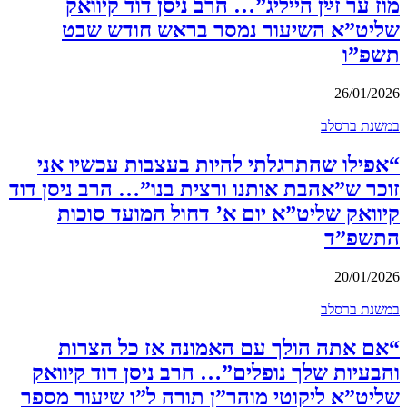
מוז ער זײַן הייליג”… הרב ניסן דוד קיוואק
שליט”א השיעור נמסר בראש חודש שבט
תשפ”ו
26/01/2026
במשנת ברסלב
“אפילו שהתרגלתי להיות בעצבות עכשיו אני
זוכר ש”אהבת אותנו ורצית בנו”… הרב ניסן דוד
קיוואק שליט”א יום א’ דחול המועד סוכות
התשפ”ד
20/01/2026
במשנת ברסלב
“אם אתה הולך עם האמונה אז כל הצרות
והבעיות שלך נופלים”… הרב ניסן דוד קיוואק
שליט”א ליקוטי מוהר”ן תורה ל”ו שיעור מספר