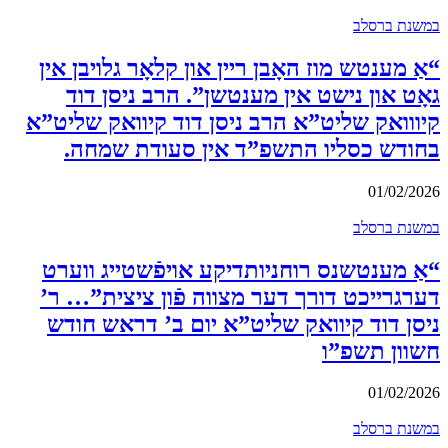
במשנת ברסלב
“אַ מענטש מוז האָבן ריין און קלאָר גלויבן אין
גאָט און נישט אין מענטשן”. הרב ניסן דוד
קיווואק שליט”א הרב ניסן דוד קיוואק שליט”א
בחודש כסליו התשפ”ד אין סעודת שמחה.
01/02/2026
במשנת ברסלב
“אַ מענטשנס רוחניותדיקע אויפֿשטייג ווערט
דערגרייכט דורך דער מצווה פֿון ציצית”… ר’
ניסן דוד קיוואק שליט”א יום ב’ דראש חודש
חשוון תשפ”ו
01/02/2026
במשנת ברסלב