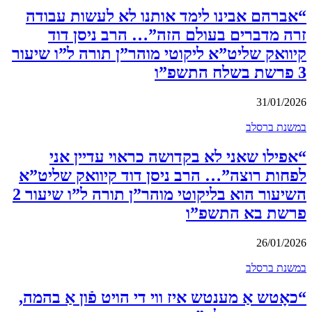
“אברהם אבינו לימד אותנו לא לעשות עבודה
זרה מדברים בעולם הזה”… הרב ניסן דוד
קיוואק שליט”א ליקוטי מוהר”ן תורה ל”ו שיעור
3 פרשת בשלח התשפ”ו
31/01/2026
במשנת ברסלב
“אפילו שאני לא בקדושה כראוי עדיין אני
לפחות רוצה”… הרב ניסן דוד קיוואק שליט”א
השיעור הוא בליקוטי מוהר”ן תורה ל”ו שיעור 2
פרשת בא התשפ”ו
26/01/2026
במשנת ברסלב
“כאָטש אַ מענטש איז ווי די הויט פֿון אַ בהמה,