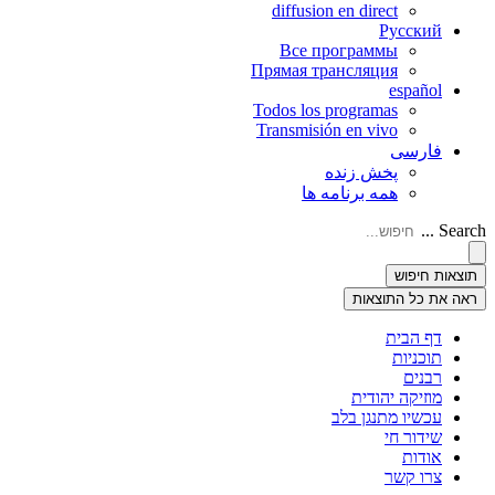
diffusion en direct
Русский
Все программы
Прямая трансляция
español
Todos los programas
Transmisión en vivo
فارسی
پخش زنده
همه برنامه ها
Search ...
תוצאות חיפוש
ראה את כל התוצאות
דף הבית
תוכניות
רבנים
מוזיקה יהודית
עכשיו מתנגן בלב
שידור חי
אודות
צרו קשר