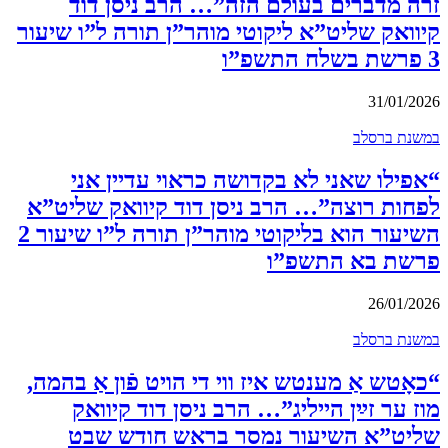
זרה מדברים בעולם הזה”… הרב ניסן דוד
קיוואק שליט”א ליקוטי מוהר”ן תורה ל”ו שיעור
3 פרשת בשלח התשפ”ו
31/01/2026
במשנת ברסלב
“אפילו שאני לא בקדושה כראוי עדיין אני
לפחות רוצה”… הרב ניסן דוד קיוואק שליט”א
השיעור הוא בליקוטי מוהר”ן תורה ל”ו שיעור 2
פרשת בא התשפ”ו
26/01/2026
במשנת ברסלב
“כאָטש אַ מענטש איז ווי די הויט פֿון אַ בהמה,
מוז ער זײַן הייליג”… הרב ניסן דוד קיוואק
שליט”א השיעור נמסר בראש חודש שבט