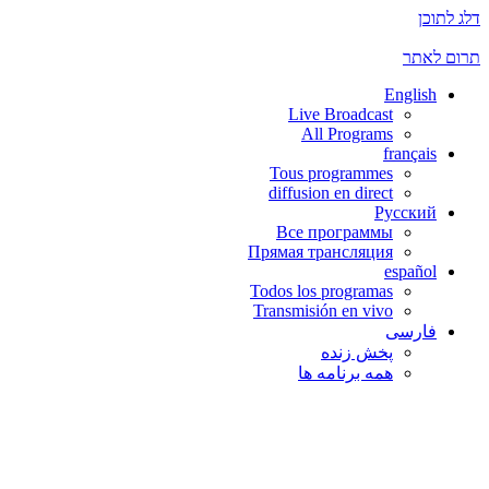
דלג לתוכן
תרום לאתר
English
Live Broadcast
All Programs
français
Tous programmes
diffusion en direct
Русский
Все программы
Прямая трансляция
español
Todos los programas
Transmisión en vivo
فارسی
پخش زنده
همه برنامه ها