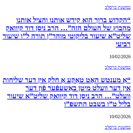
במשנת ברסלב
“הקדוש ברוך הוא קידש אותנו והציל אותנו
מהבוץ של העולם הזה”… הרב ניסן דוד קיוואק
שליט”א שיעור בליקוטי מוהר”ן תורה ל”ו שיעור
רביעי
10/02/2026
במשנת ברסלב
“אַ מענטש האָט טאַקע אַ חלק אין דער שליחות
אין דער וועלט מיטן באַשעפֿער פֿון דער
וועלט”… הרב ניסן דוד קיוואק שליט”א שיעור
בליל ט”ו בשבט התשפ”ו
10/02/2026
במשנת ברסלב