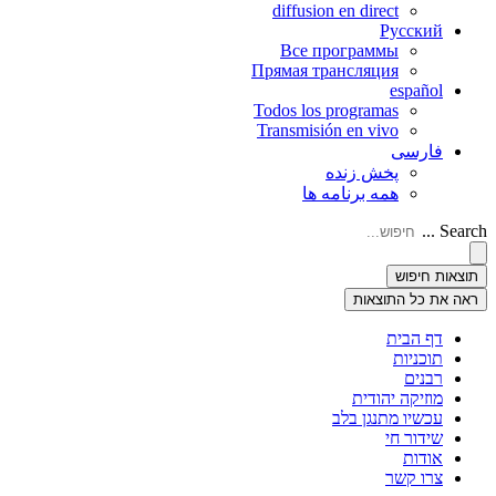
diffusion en direct
Русский
Все программы
Прямая трансляция
español
Todos los programas
Transmisión en vivo
فارسی
پخش زنده
همه برنامه ها
Search ...
תוצאות חיפוש
ראה את כל התוצאות
דף הבית
תוכניות
רבנים
מוזיקה יהודית
עכשיו מתנגן בלב
שידור חי
אודות
צרו קשר