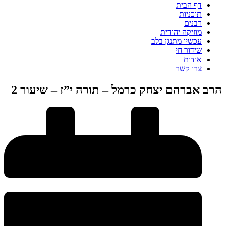
דף הבית
תוכניות
רבנים
מוזיקה יהודית
עכשיו מתנגן בלב
שידור חי
אודות
צרו קשר
הרב אברהם יצחק כרמל – תורה י”ז – שיעור 2