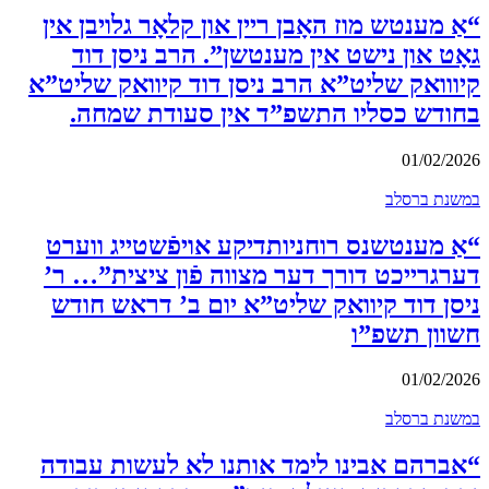
“אַ מענטש מוז האָבן ריין און קלאָר גלויבן אין
גאָט און נישט אין מענטשן”. הרב ניסן דוד
קיווואק שליט”א הרב ניסן דוד קיוואק שליט”א
בחודש כסליו התשפ”ד אין סעודת שמחה.
01/02/2026
במשנת ברסלב
“אַ מענטשנס רוחניותדיקע אויפֿשטייג ווערט
דערגרייכט דורך דער מצווה פֿון ציצית”… ר’
ניסן דוד קיוואק שליט”א יום ב’ דראש חודש
חשוון תשפ”ו
01/02/2026
במשנת ברסלב
“אברהם אבינו לימד אותנו לא לעשות עבודה